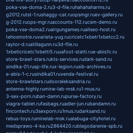
poka-vse-doma-2.ru
3-d-file.ru
hahahaharms.ru
g2012.ru
tst-1.ru
shaggy-cat.ru
opsmgr.ru
ev-gallery.ru
g-2012.ru
ops-mgr.ru
accounts-112.ru
csm-demo.ru
poka-vse-doma2.ru
airgungames.ru
allseo-host.ru
tehosmotre.ru
varieta-yug.ru
cricetc1xbetr1xbetcc2.ru
raytor-d.ru
atillagunn.ru
3d-file.ru
1xbeticricetc1xbetti5.ru
uafoot-statti.ru
e-abis1c.ru
store-brawl-stars.ru
kts-services.ru
dark-sand.ru
sindika-01.ru
sp-life.ru
x-legion.ru
sib-archives.ru
e-abis-1-c.ru
sindika01.ru
venda-festival.ru
store-brawlstars.ru
dooraleksandria.ru
antenna-highly.ru
mine-lab-msk.ru
1-mus.ru
3-sex-porn.ru
ban-damn.ru
purse-factory.ru
viagra-tablet.ru
fasbags.ru
adler-jun.ru
bandamn.ru
fincontech.ru
3sexporn.ru
1mus.ru
darksand.ru
rebus-toys.ru
minelab-msk.ru
alabuga-cityhotel.ru
medsprawo-4-ka.ru
2864420.ru
blagodarenie-spb.ru