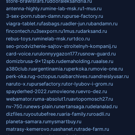
store-brawlstars.ru
dooraleksandria.ru
antenna-highly.ru
mine-lab-msk.ru
1-mus.ru
3-sex-porn.ru
ban-damn.ru
purse-factory.ru
viagra-tablet.ru
fasbags.ru
adler-jun.ru
bandamn.ru
fincontech.ru
3sexporn.ru
1mus.ru
darksand.ru
rebus-toys.ru
minelab-msk.ru
rtdco.ru
seo-prodvizhenie-sajtov-stroitelnyh-kompanij.ru
card-voice.ru
rulonnyygazon177.ru
snow-guard.ru
domizbrusa-9x12spb.ru
demaholding.ru
aalse.ru
a380club.ru
argentinamia.ru
perkoka.ru
movie-one.ru
perk-oka.ru
g-octopus.ru
sibarchives.ru
andreislyusar.ru
naruto-x.ru
pursefactory.ru
tor-lyubov-i-grom.ru
spayderhed-2022.ru
movieone.ru
evro-dez.ru
webamator.ru
ma-absolut1.ru
avtopomosch27.ru
nv-750.ru
news-plain.ru
nertansaga.ru
delanalad.ru
dizfiles.ru
youtubefree.ru
aria-family.ru
roadli.ru
planeta-samara.ru
mysmartbuy.ru
matrasy-kemerovo.ru
ashanet.ru
trade-farm.ru