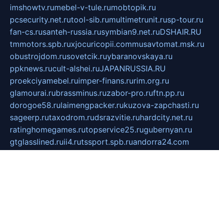
imshowtv.ru
mebel-v-tule.ru
mobtopik.ru
pcsecurity.net.ru
tool-sib.ru
multimetrunit.ru
sp-tour.ru
fan-cs.ru
santeh-russia.ru
symbian9.net.ru
DSHAIR.RU
tmmotors.spb.ru
xjocuricopii.com
musavtomat.msk.ru
obustrojdom.ru
sovetcik.ru
ybaranovskaya.ru
ppknews.ru
cult-alshei.ru
JAPANRUSSIA.RU
proekciyamebel.ru
imper-finans.ru
rim.org.ru
glamourai.ru
brassminus.ru
zabor-pro.ru
ftn.pp.ru
dorogoe58.ru
laimengpacker.ru
kuzova-zapchasti.ru
sageerp.ru
taxodrom.ru
dsrazvitie.ru
hardcity.net.ru
ratinghomegames.ru
topservice25.ru
gubernyan.ru
gtglasslined.ru
ii4.ru
tssport.spb.ru
andorra24.com
blackwallstreet.ru
oboimos.ru
optim-doors.com.ru
ikuch.ru
nycr.org.ru
npa21.ru
vremya-ch.spb.ru
desert000.ru
ivtorgi.ru
ifiori.ru
catalog-statei.ru
dcv.org.ru
spetsmaster174.ru
ipkameryhiseeu.ru
dum26.ru
ruspol.spb.ru
fr-opendp.ru
kam-solnyshko.ru
cheyenne-arapaho.ru
sevzapmetal.spb.ru