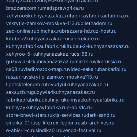
zajmy24.ru
tovudyi-4-kuhnyanazakaz.ru
brazzerscom.ru
medsprawo4ka.ru
xehyroo5kuhnyanazakaz.ru
fabrikayfabrikaefabrika.ru
vskrytie-zamkov-moskva-113.ru
biletnadom.ru
zed-online.ru
pimchax.ru
brazzers-hd.ru
z-host.ru
kitubeu2kuhnyanazakaz.ru
naperekate.ru
kuhnyaofabrikaufabrik.ru
kitubeu-2-kuhnyanazakaz.ru
xehyroo-5-kuhnyanazakaz.ru
cs-68.ru
guzywia-4-kuhnyanazakaz.ru
mir-tk.ru
vlknrussia.ru
cs68.ru
vladivostok-map.ru
video-seks.ru
bankaribi.ru
raszar.ru
vskrytie-zamkov-moskva113.ru
lipetsktelecom.ru
tovudyi4kuhnyanazakaz.ru
seksuzb.ru
guzywia4kuhnyanazakaz.ru
fabrikaofabrikaokuhny.ru
kuhnyaekuhnyaafabrika.ru
kuhnyaykuhnyayfabrika.ru
e-abis1c.ru
store-brawl-stars.ru
kts-services.ru
dark-sand.ru
sindika-01.ru
sp-life.ru
x-legion.ru
sib-archives.ru
e-abis-1-c.ru
sindika01.ru
venda-festival.ru