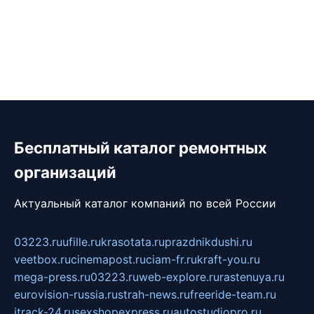
Бесплатный каталог ремонтных
организаций
Актуальный каталог компаний по всей России
03223.ru
ufille.ru
krasotata.ru
prazdnikdushi.ru
veetbox.ru
cinemapost.ru
ciam-fr.ru
kraft-you.ru
mega-press.ru
03223.ru
web-explore.ru
rastenuya.ru
eurovision-russia.ru
strah-news.ru
freeride-team.ru
itrack-24.ru
sexshopexpress.ru
autostudiopro.ru