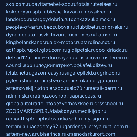
sko.com.ru
davitamebel-spb.ru
fotsis.ru
tesiaes.ru
kokoroyari.spb.ru
blesna-kazan.ru
mossilver.ru
lenderoq.ru
sergeydobrin.ru
tochkazvuka.msk.ru
people-of-art.ru
bezzubova.ru
clubtibet.ru
orior-aks.ru
dynamoauto.ru
szk-favorit.ru
carlines.ru
flatnsk.ru
kingbolenskaner.ru
alex-motor.ru
astroline.net.ru
act1.spb.ru
polyglot.com.ru
gidlipetsk.ru
ooo-driada.ru
detsad125.ru
mir-zdoroviya.ru
bruslanovo.ru
siterem.ru
council.spb.ru
лодкипатриот.рф
kafekolizey.ru
iclub.net.ru
gazon-easy.ru
sugarepilekb.ru
grinox.ru
pylesostineco.ru
msts-ozarenie.ru
kameryjooan.ru
artemovskij.ru
dopler.spb.ru
aid70.ru
metall-perm.ru
ndm.msk.ru
ratingzooshop.ru
apiaccess.ru
globalautotrade.info
bezverhovskoe.ru
drsschool.ru
ZOOSMART.SPB.RU
dalakony.ru
medikijob.ru
remontt.spb.ru
photostudia.spb.ru
myragon.ru
terramia.ru
academy62.ru
gardengallereya.ru
rti.com.ru
artem-news.ru
biserinca.ru
krasnodarkurort.com