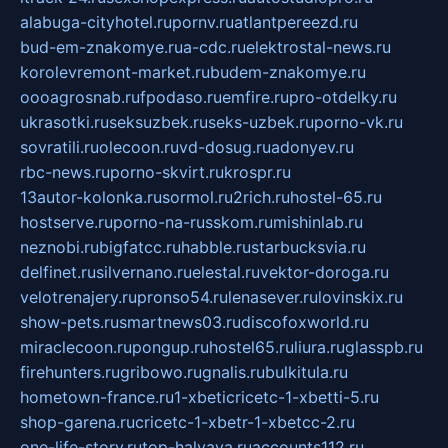
alabuga-cityhotel.ru
pornv.ru
atlantpereezd.ru
bud-em-znakomye.ru
a-cdc.ru
elektrostal-news.ru
korolevremont-market.ru
budem-znakomye.ru
oooagrosnab.ru
fpodaso.ru
emfire.ru
pro-otdelky.ru
ukrasotki.ru
seksuzbek.ru
seks-uzbek.ru
porno-vk.ru
sovratili.ru
olecoon.ru
vd-dosug.ru
adonyev.ru
rbc-news.ru
porno-skvirt.ru
krospr.ru
13autor-kolonka.ru
sormol.ru
2rich.ru
hostel-65.ru
hostserve.ru
porno-na-russkom.ru
mishinlab.ru
neznobi.ru
bigfatcc.ru
habble.ru
starbucksvia.ru
delfinet.ru
silvernano.ru
elestal.ru
vektor-doroga.ru
velotrenajery.ru
pronso54.ru
lenasever.ru
lovinskix.ru
show-pets.ru
smartnews03.ru
discofoxworld.ru
miraclecoon.ru
pongup.ru
hostel65.ru
liura.ru
glasspb.ru
firehunters.ru
gribowo.ru
gnalis.ru
bulkitula.ru
hometown-france.ru
1-xbeticricetc-1-xbetti-5.ru
shop-garena.ru
cricetc-1-xbetr-1-xbetcc-2.ru
one-life-story.ru
top-halyava.ru
accounts112.ru