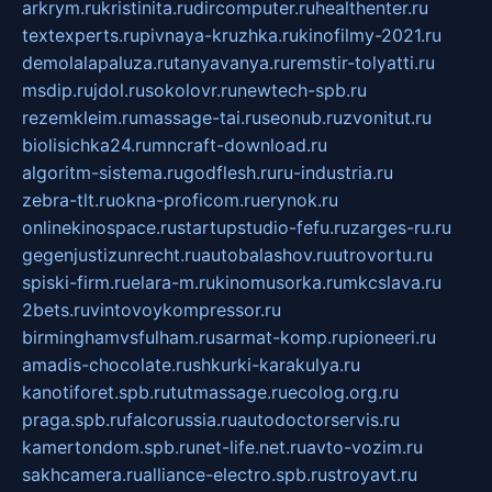
arkrym.ru
kristinita.ru
dircomputer.ru
healthenter.ru
textexperts.ru
pivnaya-kruzhka.ru
kinofilmy-2021.ru
demolalapaluza.ru
tanyavanya.ru
remstir-tolyatti.ru
msdip.ru
jdol.ru
sokolovr.ru
newtech-spb.ru
rezemkleim.ru
massage-tai.ru
seonub.ru
zvonitut.ru
biolisichka24.ru
mncraft-download.ru
algoritm-sistema.ru
godflesh.ru
ru-industria.ru
zebra-tlt.ru
okna-proficom.ru
erynok.ru
onlinekinospace.ru
startupstudio-fefu.ru
zarges-ru.ru
gegenjustizunrecht.ru
autobalashov.ru
utrovortu.ru
spiski-firm.ru
elara-m.ru
kinomusorka.ru
mkcslava.ru
2bets.ru
vintovoykompressor.ru
birminghamvsfulham.ru
sarmat-komp.ru
pioneeri.ru
amadis-chocolate.ru
shkurki-karakulya.ru
kanotiforet.spb.ru
tutmassage.ru
ecolog.org.ru
praga.spb.ru
falcorussia.ru
autodoctorservis.ru
kamertondom.spb.ru
net-life.net.ru
avto-vozim.ru
sakhcamera.ru
alliance-electro.spb.ru
stroyavt.ru