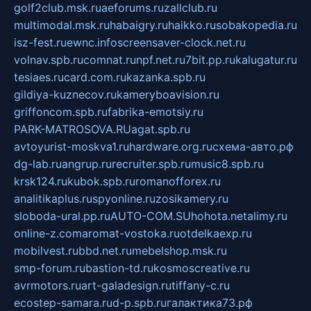
golf2club.msk.ru
aeforums.ru
zallclub.ru
multimodal.msk.ru
habaigry.ru
haikko.ru
sobakopedia.ru
isz-fest.ru
ewnc.info
screensaver-clock.net.ru
volnav.spb.ru
comnat.ru
npf.net.ru
7bit.pp.ru
kalugatur.ru
tesiaes.ru
card.com.ru
kazanka.spb.ru
gildiya-kuznecov.ru
kameryboavision.ru
griffoncom.spb.ru
fabrika-emotsiy.ru
PARK-MATROSOVA.RU
agat.spb.ru
avtoyurist-moskva1.ru
hardware.org.ru
схема-авто.рф
dg-lab.ru
angrup.ru
recruiter.spb.ru
music8.spb.ru
krsk124.ru
kubok.spb.ru
romanofforex.ru
analitikaplus.ru
spyonline.ru
zosikamery.ru
sloboda-ural.pp.ru
AUTO-COM.SU
hohota.net
alimy.ru
online-z.com
aromat-vostoka.ru
otdelkaexp.ru
mobilvest.ru
bbd.net.ru
mebelshop.msk.ru
smp-forum.ru
bastion-td.ru
kosmoscreative.ru
avrmotors.ru
art-galadesign.ru
tiffany-c.ru
ecostep-samara.ru
d-p.spb.ru
галактика73.рф