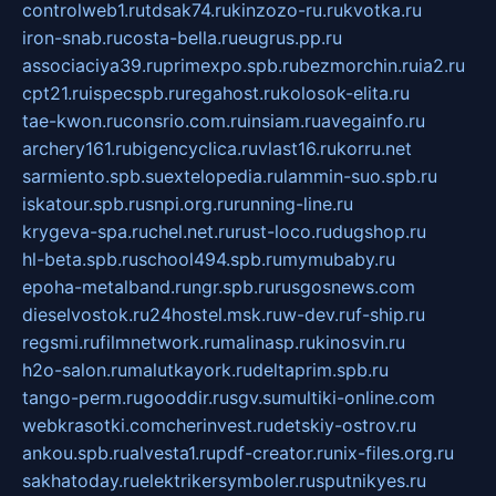
controlweb1.ru
tdsak74.ru
kinzozo-ru.ru
kvotka.ru
iron-snab.ru
costa-bella.ru
eugrus.pp.ru
associaciya39.ru
primexpo.spb.ru
bezmorchin.ru
ia2.ru
cpt21.ru
ispecspb.ru
regahost.ru
kolosok-elita.ru
tae-kwon.ru
consrio.com.ru
insiam.ru
avegainfo.ru
archery161.ru
bigencyclica.ru
vlast16.ru
korru.net
sarmiento.spb.su
extelopedia.ru
lammin-suo.spb.ru
iskatour.spb.ru
snpi.org.ru
running-line.ru
krygeva-spa.ru
chel.net.ru
rust-loco.ru
dugshop.ru
hl-beta.spb.ru
school494.spb.ru
mymubaby.ru
epoha-metalband.ru
ngr.spb.ru
rusgosnews.com
dieselvostok.ru
24hostel.msk.ru
w-dev.ru
f-ship.ru
regsmi.ru
filmnetwork.ru
malinasp.ru
kinosvin.ru
h2o-salon.ru
malutkayork.ru
deltaprim.spb.ru
tango-perm.ru
gooddir.ru
sgv.su
multiki-online.com
webkrasotki.com
cherinvest.ru
detskiy-ostrov.ru
ankou.spb.ru
alvesta1.ru
pdf-creator.ru
nix-files.org.ru
sakhatoday.ru
elektrikersymboler.ru
sputnikyes.ru