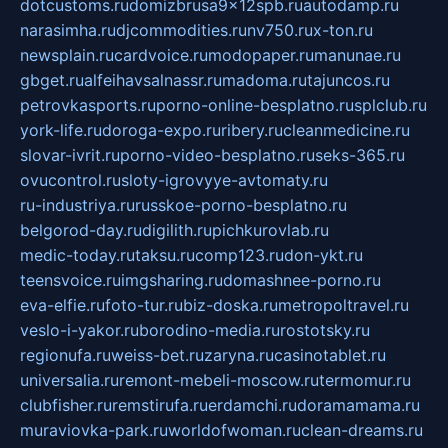
dotcustoms.ru
domizbrusa9x12spb.ru
autodamp.ru
narasimha.ru
djcommodities.ru
nv750.ru
x-ton.ru
newsplain.ru
cardvoice.ru
modopaper.ru
manunae.ru
gbget.ru
alfeihavsalnassr.ru
madoma.ru
tajuncos.ru
petrovkasports.ru
porno-online-besplatno.ru
splclub.ru
york-life.ru
doroga-expo.ru
ribery.ru
cleanmedicine.ru
slovar-ivrit.ru
porno-video-besplatno.ru
seks-365.ru
ovucontrol.ru
sloty-igrovyye-avtomaty.ru
ru-industriya.ru
russkoe-porno-besplatno.ru
belgorod-day.ru
digilith.ru
pichkurovlab.ru
medic-today.ru
taksu.ru
comp123.ru
don-ykt.ru
teensvoice.ru
imgsharing.ru
domashnee-porno.ru
eva-elfie.ru
foto-tur.ru
biz-doska.ru
metropoltravel.ru
veslo-i-yakor.ru
borodino-media.ru
rostotsky.ru
regionufa.ru
weiss-bet.ru
zaryna.ru
casinotablet.ru
universalia.ru
remont-mebeli-moscow.ru
termomur.ru
clubfisher.ru
remstirufa.ru
erdamchi.ru
doramamama.ru
muraviovka-park.ru
worldofwoman.ru
clean-dreams.ru