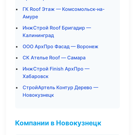
ГК Roof Этаж — Комсомольск-на-
Амуре
ИнжСтрой Roof Бригадир —
Калининград
ООО АрхПро Фасад — Воронеж
СК Ателье Roof — Самара
ИнжСтрой Finish АрхПро —
Хабаровск
СтройАртель Контур Дерево —
Новокузнецк
Компании в Новокузнецк