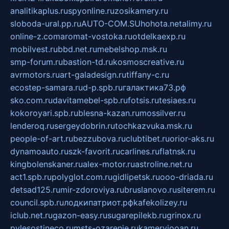
analitikaplus.ru
spyonline.ru
zosikamery.ru
sloboda-ural.pp.ru
AUTO-COM.SU
hohota.net
alimy.ru
online-z.com
aromat-vostoka.ru
otdelkaexp.ru
mobilvest.ru
bbd.net.ru
mebelshop.msk.ru
smp-forum.ru
bastion-td.ru
kosmoscreative.ru
avrmotors.ru
art-galadesign.ru
tiffany-c.ru
ecostep-samara.ru
d-p.spb.ru
галактика73.рф
sko.com.ru
davitamebel-spb.ru
fotsis.ru
tesiaes.ru
kokoroyari.spb.ru
blesna-kazan.ru
mossilver.ru
lenderoq.ru
sergeydobrin.ru
tochkazvuka.msk.ru
people-of-art.ru
bezzubova.ru
clubtibet.ru
orior-aks.ru
dynamoauto.ru
szk-favorit.ru
carlines.ru
flatnsk.ru
kingbolenskaner.ru
alex-motor.ru
astroline.net.ru
act1.spb.ru
polyglot.com.ru
gidlipetsk.ru
ooo-driada.ru
detsad125.ru
mir-zdoroviya.ru
bruslanovo.ru
siterem.ru
council.spb.ru
лодкипатриот.рф
kafekolizey.ru
iclub.net.ru
gazon-easy.ru
sugarepilekb.ru
grinox.ru
pylesostineco.ru
msts-ozarenie.ru
kameryjooan.ru