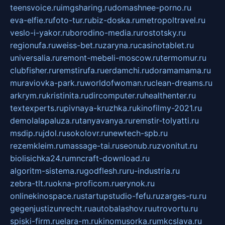
teensvoice.ru
imgsharing.ru
domashnee-porno.ru
eva-elfie.ru
foto-tur.ru
biz-doska.ru
metropoltravel.ru
veslo-i-yakor.ru
borodino-media.ru
rostotsky.ru
regionufa.ru
weiss-bet.ru
zaryna.ru
casinotablet.ru
universalia.ru
remont-mebeli-moscow.ru
termomur.ru
clubfisher.ru
remstirufa.ru
erdamchi.ru
doramamama.ru
muraviovka-park.ru
worldofwoman.ru
clean-dreams.ru
arkrym.ru
kristinita.ru
dircomputer.ru
healthenter.ru
textexperts.ru
pivnaya-kruzhka.ru
kinofilmy-2021.ru
demolalapaluza.ru
tanyavanya.ru
remstir-tolyatti.ru
msdip.ru
jdol.ru
sokolovr.ru
newtech-spb.ru
rezemkleim.ru
massage-tai.ru
seonub.ru
zvonitut.ru
biolisichka24.ru
mncraft-download.ru
algoritm-sistema.ru
godflesh.ru
ru-industria.ru
zebra-tlt.ru
okna-proficom.ru
erynok.ru
onlinekinospace.ru
startupstudio-fefu.ru
zarges-ru.ru
gegenjustizunrecht.ru
autobalashov.ru
utrovortu.ru
spiski-firm.ru
elara-m.ru
kinomusorka.ru
mkcslava.ru