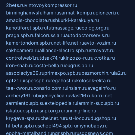
2bets.ru
vintovoykompressor.ru
birminghamvsfulham.ru
sarmat-komp.ru
pioneeri.ru
amadis-chocolate.ru
shkurki-karakulya.ru
kanotiforet.spb.ru
tutmassage.ru
ecolog.org.ru
praga.spb.ru
falcorussia.ru
autodoctorservis.ru
kamertondom.spb.ru
net-life.net.ru
avto-vozim.ru
sakhcamera.ru
alliance-electro.spb.ru
stroyavt.ru
controlweb1.ru
tdsak74.ru
kinzozo-ru.ru
kvotka.ru
iron-snab.ru
costa-bella.ru
eugrus.pp.ru
associaciya39.ru
primexpo.spb.ru
bezmorchin.ru
ia2.ru
cpt21.ru
ispecspb.ru
regahost.ru
kolosok-elita.ru
tae-kwon.ru
consrio.com.ru
insiam.ru
avegainfo.ru
archery161.ru
bigencyclica.ru
vlast16.ru
korru.net
sarmiento.spb.su
extelopedia.ru
lammin-suo.spb.ru
iskatour.spb.ru
snpi.org.ru
running-line.ru
krygeva-spa.ru
chel.net.ru
rust-loco.ru
dugshop.ru
hl-beta.spb.ru
school494.spb.ru
mymubaby.ru
epoha-metalband.ru
ngr.spb.ru
rusgosnews.com