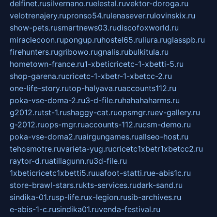
delfinet.ru
silvernano.ru
elestal.ru
vektor-doroga.ru
velotrenajery.ru
pronso54.ru
lenasever.ru
lovinskix.ru
show-pets.ru
smartnews03.ru
discofoxworld.ru
miraclecoon.ru
pongup.ru
hostel65.ru
liura.ru
glasspb.ru
firehunters.ru
gribowo.ru
gnalis.ru
bulkitula.ru
hometown-france.ru
1-xbeticricetc-1-xbetti-5.ru
shop-garena.ru
cricetc-1-xbetr-1-xbetcc-2.ru
one-life-story.ru
top-halyava.ru
accounts112.ru
poka-vse-doma-2.ru
3-d-file.ru
hahahaharms.ru
g2012.ru
tst-1.ru
shaggy-cat.ru
opsmgr.ru
ev-gallery.ru
g-2012.ru
ops-mgr.ru
accounts-112.ru
csm-demo.ru
poka-vse-doma2.ru
airgungames.ru
allseo-host.ru
tehosmotre.ru
varieta-yug.ru
cricetc1xbetr1xbetcc2.ru
raytor-d.ru
atillagunn.ru
3d-file.ru
1xbeticricetc1xbetti5.ru
uafoot-statti.ru
e-abis1c.ru
store-brawl-stars.ru
kts-services.ru
dark-sand.ru
sindika-01.ru
sp-life.ru
x-legion.ru
sib-archives.ru
e-abis-1-c.ru
sindika01.ru
venda-festival.ru