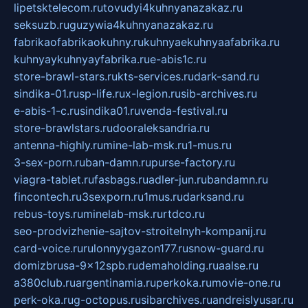
lipetsktelecom.ru
tovudyi4kuhnyanazakaz.ru
seksuzb.ru
guzywia4kuhnyanazakaz.ru
fabrikaofabrikaokuhny.ru
kuhnyaekuhnyaafabrika.ru
kuhnyaykuhnyayfabrika.ru
e-abis1c.ru
store-brawl-stars.ru
kts-services.ru
dark-sand.ru
sindika-01.ru
sp-life.ru
x-legion.ru
sib-archives.ru
e-abis-1-c.ru
sindika01.ru
venda-festival.ru
store-brawlstars.ru
dooraleksandria.ru
antenna-highly.ru
mine-lab-msk.ru
1-mus.ru
3-sex-porn.ru
ban-damn.ru
purse-factory.ru
viagra-tablet.ru
fasbags.ru
adler-jun.ru
bandamn.ru
fincontech.ru
3sexporn.ru
1mus.ru
darksand.ru
rebus-toys.ru
minelab-msk.ru
rtdco.ru
seo-prodvizhenie-sajtov-stroitelnyh-kompanij.ru
card-voice.ru
rulonnyygazon177.ru
snow-guard.ru
domizbrusa-9x12spb.ru
demaholding.ru
aalse.ru
a380club.ru
argentinamia.ru
perkoka.ru
movie-one.ru
perk-oka.ru
g-octopus.ru
sibarchives.ru
andreislyusar.ru