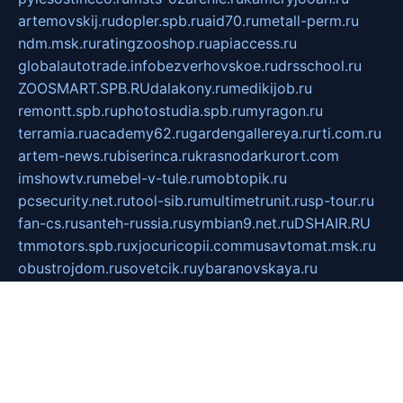
artemovskij.ru
dopler.spb.ru
aid70.ru
metall-perm.ru
ndm.msk.ru
ratingzooshop.ru
apiaccess.ru
globalautotrade.info
bezverhovskoe.ru
drsschool.ru
ZOOSMART.SPB.RU
dalakony.ru
medikijob.ru
remontt.spb.ru
photostudia.spb.ru
myragon.ru
terramia.ru
academy62.ru
gardengallereya.ru
rti.com.ru
artem-news.ru
biserinca.ru
krasnodarkurort.com
imshowtv.ru
mebel-v-tule.ru
mobtopik.ru
pcsecurity.net.ru
tool-sib.ru
multimetrunit.ru
sp-tour.ru
fan-cs.ru
santeh-russia.ru
symbian9.net.ru
DSHAIR.RU
tmmotors.spb.ru
xjocuricopii.com
musavtomat.msk.ru
obustrojdom.ru
sovetcik.ru
ybaranovskaya.ru
ppknews.ru
cult-alshei.ru
JAPANRUSSIA.RU
proekciyamebel.ru
imper-finans.ru
rim.org.ru
glamourai.ru
brassminus.ru
zabor-pro.ru
ftn.pp.ru
dorogoe58.ru
laimengpacker.ru
kuzova-zapchasti.ru
sageerp.ru
taxodrom.ru
dsrazvitie.ru
hardcity.net.ru