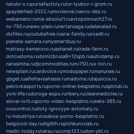
naruto-x.ru
pursefactory.ru
tor-lyubov-i-grom.ru
spayderhed-2022.ru
movieone.ru
evro-dez.ru
webamator.ru
ma-absolut1.ru
avtopomosch27.ru
nv-750.ru
news-plain.ru
nertansaga.ru
delanalad.ru
dizfiles.ru
youtubefree.ru
aria-family.ru
roadli.ru
planeta-samara.ru
mysmartbuy.ru
matrasy-kemerovo.ru
ashanet.ru
trade-farm.ru
dotcustoms.ru
domizbrusa9x12spb.ru
autodamp.ru
narasimha.ru
djcommodities.ru
nv750.ru
x-ton.ru
newsplain.ru
cardvoice.ru
modopaper.ru
manunae.ru
gbget.ru
alfeihavsalnassr.ru
madoma.ru
tajuncos.ru
petrovkasports.ru
porno-online-besplatno.ru
splclub.ru
york-life.ru
doroga-expo.ru
ribery.ru
cleanmedicine.ru
slovar-ivrit.ru
porno-video-besplatno.ru
seks-365.ru
ovucontrol.ru
sloty-igrovyye-avtomaty.ru
ru-industriya.ru
russkoe-porno-besplatno.ru
belgorod-day.ru
digilith.ru
pichkurovlab.ru
medic-today.ru
taksu.ru
comp123.ru
don-ykt.ru