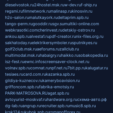
dieselvostok.ru
24hostel.msk.ru
w-dev.ru
f-ship.ru
regsmi.ru
filmnetwork.ru
malinasp.ru
kinosvin.ru
h2o-salon.ru
malutkayork.ru
deltaprim.spb.ru
tango-perm.ru
gooddir.ru
sgv.su
multiki-online.com
webkrasotki.com
cherinvest.ru
detskiy-ostrov.ru
ankou.spb.ru
alvesta1.ru
pdf-creator.ru
nix-files.org.ru
sakhatoday.ru
elektrikersymboler.ru
sputnikyes.ru
golf2club.msk.ru
aeforums.ru
zallclub.ru
multimodal.msk.ru
habaigry.ru
haikko.ru
sobakopedia.ru
isz-fest.ru
ewnc.info
screensaver-clock.net.ru
volnav.spb.ru
comnat.ru
npf.net.ru
7bit.pp.ru
kalugatur.ru
tesiaes.ru
card.com.ru
kazanka.spb.ru
gildiya-kuznecov.ru
kameryboavision.ru
griffoncom.spb.ru
fabrika-emotsiy.ru
PARK-MATROSOVA.RU
agat.spb.ru
avtoyurist-moskva1.ru
hardware.org.ru
схема-авто.рф
dg-lab.ru
angrup.ru
recruiter.spb.ru
music8.spb.ru
krsk124.ru
kubok.spb.ru
romanofforex.ru