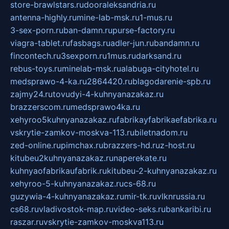
store-brawlstars.ru
dooraleksandria.ru
antenna-highly.ru
mine-lab-msk.ru
1-mus.ru
3-sex-porn.ru
ban-damn.ru
purse-factory.ru
viagra-tablet.ru
fasbags.ru
adler-jun.ru
bandamn.ru
fincontech.ru
3sexporn.ru
1mus.ru
darksand.ru
rebus-toys.ru
minelab-msk.ru
alabuga-cityhotel.ru
medsprawo-4-ka.ru
2864420.ru
blagodarenie-spb.ru
zajmy24.ru
tovudyi-4-kuhnyanazakaz.ru
brazzerscom.ru
medsprawo4ka.ru
xehyroo5kuhnyanazakaz.ru
fabrikayfabrikaefabrika.ru
vskrytie-zamkov-moskva-113.ru
biletnadom.ru
zed-online.ru
pimchax.ru
brazzers-hd.ru
z-host.ru
kitubeu2kuhnyanazakaz.ru
naperekate.ru
kuhnyaofabrikaufabrik.ru
kitubeu-2-kuhnyanazakaz.ru
xehyroo-5-kuhnyanazakaz.ru
cs-68.ru
guzywia-4-kuhnyanazakaz.ru
mir-tk.ru
vlknrussia.ru
cs68.ru
vladivostok-map.ru
video-seks.ru
bankaribi.ru
raszar.ru
vskrytie-zamkov-moskva113.ru