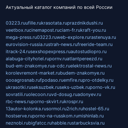
Актуальный каталог компаний по всей России
03223.ru
ufille.ru
krasotata.ru
prazdnikdushi.ru
veetbox.ru
cinemapost.ru
ciam-fr.ru
kraft-you.ru
mega-press.ru
03223.ru
web-explore.ru
rastenuya.ru
eurovision-russia.ru
strah-news.ru
freeride-team.ru
itrack-24.ru
sexshopexpress.ru
autostudiopro.ru
alabuga-cityhotel.ru
pornv.ru
atlantpereezd.ru
bud-em-znakomye.ru
a-cdc.ru
elektrostal-news.ru
korolevremont-market.ru
budem-znakomye.ru
oooagrosnab.ru
fpodaso.ru
emfire.ru
pro-otdelky.ru
ukrasotki.ru
seksuzbek.ru
seks-uzbek.ru
porno-vk.ru
sovratili.ru
olecoon.ru
vd-dosug.ru
adonyev.ru
rbc-news.ru
porno-skvirt.ru
krospr.ru
13autor-kolonka.ru
sormol.ru
2rich.ru
hostel-65.ru
hostserve.ru
porno-na-russkom.ru
mishinlab.ru
neznobi.ru
bigfatcc.ru
habble.ru
starbucksvia.ru