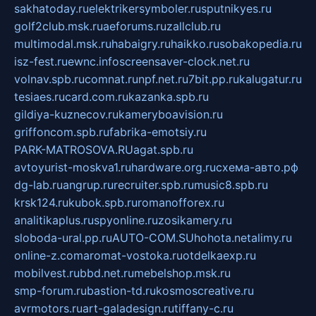
sakhatoday.ru
elektrikersymboler.ru
sputnikyes.ru
golf2club.msk.ru
aeforums.ru
zallclub.ru
multimodal.msk.ru
habaigry.ru
haikko.ru
sobakopedia.ru
isz-fest.ru
ewnc.info
screensaver-clock.net.ru
volnav.spb.ru
comnat.ru
npf.net.ru
7bit.pp.ru
kalugatur.ru
tesiaes.ru
card.com.ru
kazanka.spb.ru
gildiya-kuznecov.ru
kameryboavision.ru
griffoncom.spb.ru
fabrika-emotsiy.ru
PARK-MATROSOVA.RU
agat.spb.ru
avtoyurist-moskva1.ru
hardware.org.ru
схема-авто.рф
dg-lab.ru
angrup.ru
recruiter.spb.ru
music8.spb.ru
krsk124.ru
kubok.spb.ru
romanofforex.ru
analitikaplus.ru
spyonline.ru
zosikamery.ru
sloboda-ural.pp.ru
AUTO-COM.SU
hohota.net
alimy.ru
online-z.com
aromat-vostoka.ru
otdelkaexp.ru
mobilvest.ru
bbd.net.ru
mebelshop.msk.ru
smp-forum.ru
bastion-td.ru
kosmoscreative.ru
avrmotors.ru
art-galadesign.ru
tiffany-c.ru