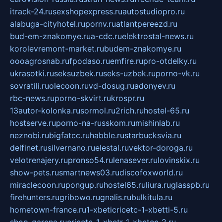
itrack-24.ru
sexshopexpress.ru
autostudiopro.ru
alabuga-cityhotel.ru
pornv.ru
atlantpereezd.ru
bud-em-znakomye.ru
a-cdc.ru
elektrostal-news.ru
korolevremont-market.ru
budem-znakomye.ru
oooagrosnab.ru
fpodaso.ru
emfire.ru
pro-otdelky.ru
ukrasotki.ru
seksuzbek.ru
seks-uzbek.ru
porno-vk.ru
sovratili.ru
olecoon.ru
vd-dosug.ru
adonyev.ru
rbc-news.ru
porno-skvirt.ru
krospr.ru
13autor-kolonka.ru
sormol.ru
2rich.ru
hostel-65.ru
hostserve.ru
porno-na-russkom.ru
mishinlab.ru
neznobi.ru
bigfatcc.ru
habble.ru
starbucksvia.ru
delfinet.ru
silvernano.ru
elestal.ru
vektor-doroga.ru
velotrenajery.ru
pronso54.ru
lenasever.ru
lovinskix.ru
show-pets.ru
smartnews03.ru
discofoxworld.ru
miraclecoon.ru
pongup.ru
hostel65.ru
liura.ru
glasspb.ru
firehunters.ru
gribowo.ru
gnalis.ru
bulkitula.ru
hometown-france.ru
1-xbeticricetc-1-xbetti-5.ru