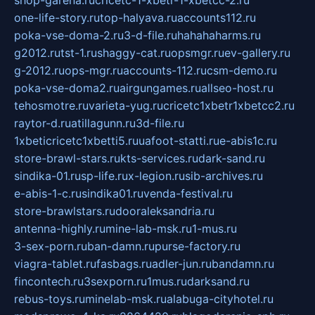
shop-garena.ru
cricetc-1-xbetr-1-xbetcc-2.ru
one-life-story.ru
top-halyava.ru
accounts112.ru
poka-vse-doma-2.ru
3-d-file.ru
hahahaharms.ru
g2012.ru
tst-1.ru
shaggy-cat.ru
opsmgr.ru
ev-gallery.ru
g-2012.ru
ops-mgr.ru
accounts-112.ru
csm-demo.ru
poka-vse-doma2.ru
airgungames.ru
allseo-host.ru
tehosmotre.ru
varieta-yug.ru
cricetc1xbetr1xbetcc2.ru
raytor-d.ru
atillagunn.ru
3d-file.ru
1xbeticricetc1xbetti5.ru
uafoot-statti.ru
e-abis1c.ru
store-brawl-stars.ru
kts-services.ru
dark-sand.ru
sindika-01.ru
sp-life.ru
x-legion.ru
sib-archives.ru
e-abis-1-c.ru
sindika01.ru
venda-festival.ru
store-brawlstars.ru
dooraleksandria.ru
antenna-highly.ru
mine-lab-msk.ru
1-mus.ru
3-sex-porn.ru
ban-damn.ru
purse-factory.ru
viagra-tablet.ru
fasbags.ru
adler-jun.ru
bandamn.ru
fincontech.ru
3sexporn.ru
1mus.ru
darksand.ru
rebus-toys.ru
minelab-msk.ru
alabuga-cityhotel.ru