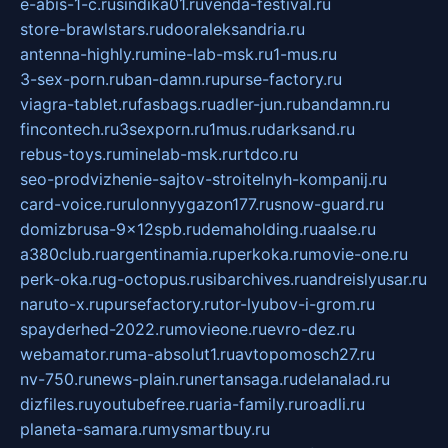
e-abis-1-c.ru
sindika01.ru
venda-festival.ru
store-brawlstars.ru
dooraleksandria.ru
antenna-highly.ru
mine-lab-msk.ru
1-mus.ru
3-sex-porn.ru
ban-damn.ru
purse-factory.ru
viagra-tablet.ru
fasbags.ru
adler-jun.ru
bandamn.ru
fincontech.ru
3sexporn.ru
1mus.ru
darksand.ru
rebus-toys.ru
minelab-msk.ru
rtdco.ru
seo-prodvizhenie-sajtov-stroitelnyh-kompanij.ru
card-voice.ru
rulonnyygazon177.ru
snow-guard.ru
domizbrusa-9x12spb.ru
demaholding.ru
aalse.ru
a380club.ru
argentinamia.ru
perkoka.ru
movie-one.ru
perk-oka.ru
g-octopus.ru
sibarchives.ru
andreislyusar.ru
naruto-x.ru
pursefactory.ru
tor-lyubov-i-grom.ru
spayderhed-2022.ru
movieone.ru
evro-dez.ru
webamator.ru
ma-absolut1.ru
avtopomosch27.ru
nv-750.ru
news-plain.ru
nertansaga.ru
delanalad.ru
dizfiles.ru
youtubefree.ru
aria-family.ru
roadli.ru
planeta-samara.ru
mysmartbuy.ru