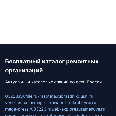
Бесплатный каталог ремонтных
организаций
Актуальный каталог компаний по всей России
03223.ru
ufille.ru
krasotata.ru
prazdnikdushi.ru
veetbox.ru
cinemapost.ru
ciam-fr.ru
kraft-you.ru
mega-press.ru
03223.ru
web-explore.ru
rastenuya.ru
eurovision-russia.ru
strah-news.ru
freeride-team.ru