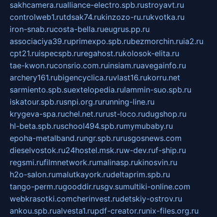
sakhcamera.ru
alliance-electro.spb.ru
stroyavt.ru
controlweb1.ru
tdsak74.ru
kinzozo-ru.ru
kvotka.ru
iron-snab.ru
costa-bella.ru
eugrus.pp.ru
associaciya39.ru
primexpo.spb.ru
bezmorchin.ru
ia2.ru
cpt21.ru
ispecspb.ru
regahost.ru
kolosok-elita.ru
tae-kwon.ru
consrio.com.ru
insiam.ru
avegainfo.ru
archery161.ru
bigencyclica.ru
vlast16.ru
korru.net
sarmiento.spb.su
extelopedia.ru
lammin-suo.spb.ru
iskatour.spb.ru
snpi.org.ru
running-line.ru
krygeva-spa.ru
chel.net.ru
rust-loco.ru
dugshop.ru
hl-beta.spb.ru
school494.spb.ru
mymubaby.ru
epoha-metalband.ru
ngr.spb.ru
rusgosnews.com
dieselvostok.ru
24hostel.msk.ru
w-dev.ru
f-ship.ru
regsmi.ru
filmnetwork.ru
malinasp.ru
kinosvin.ru
h2o-salon.ru
malutkayork.ru
deltaprim.spb.ru
tango-perm.ru
gooddir.ru
sgv.su
multiki-online.com
webkrasotki.com
cherinvest.ru
detskiy-ostrov.ru
ankou.spb.ru
alvesta1.ru
pdf-creator.ru
nix-files.org.ru