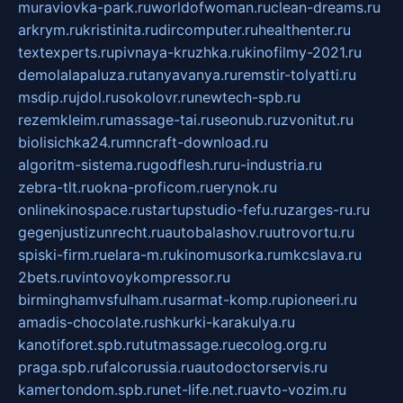
muraviovka-park.ru
worldofwoman.ru
clean-dreams.ru
arkrym.ru
kristinita.ru
dircomputer.ru
healthenter.ru
textexperts.ru
pivnaya-kruzhka.ru
kinofilmy-2021.ru
demolalapaluza.ru
tanyavanya.ru
remstir-tolyatti.ru
msdip.ru
jdol.ru
sokolovr.ru
newtech-spb.ru
rezemkleim.ru
massage-tai.ru
seonub.ru
zvonitut.ru
biolisichka24.ru
mncraft-download.ru
algoritm-sistema.ru
godflesh.ru
ru-industria.ru
zebra-tlt.ru
okna-proficom.ru
erynok.ru
onlinekinospace.ru
startupstudio-fefu.ru
zarges-ru.ru
gegenjustizunrecht.ru
autobalashov.ru
utrovortu.ru
spiski-firm.ru
elara-m.ru
kinomusorka.ru
mkcslava.ru
2bets.ru
vintovoykompressor.ru
birminghamvsfulham.ru
sarmat-komp.ru
pioneeri.ru
amadis-chocolate.ru
shkurki-karakulya.ru
kanotiforet.spb.ru
tutmassage.ru
ecolog.org.ru
praga.spb.ru
falcorussia.ru
autodoctorservis.ru
kamertondom.spb.ru
net-life.net.ru
avto-vozim.ru