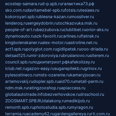
ecostep-samara.ru
d-p.spb.ru
галактика73.рф
sko.com.ru
davitamebel-spb.ru
fotsis.ru
tesiaes.ru
kokoroyari.spb.ru
blesna-kazan.ru
mossilver.ru
lenderoq.ru
sergeydobrin.ru
tochkazvuka.msk.ru
people-of-art.ru
bezzubova.ru
clubtibet.ru
orior-aks.ru
dynamoauto.ru
szk-favorit.ru
carlines.ru
flatnsk.ru
kingbolenskaner.ru
alex-motor.ru
astroline.net.ru
act1.spb.ru
polyglot.com.ru
gidlipetsk.ru
ooo-driada.ru
detsad125.ru
mir-zdoroviya.ru
bruslanovo.ru
siterem.ru
council.spb.ru
лодкипатриот.рф
kafekolizey.ru
iclub.net.ru
gazon-easy.ru
sugarepilekb.ru
grinox.ru
pylesostineco.ru
msts-ozarenie.ru
kameryjooan.ru
artemovskij.ru
dopler.spb.ru
aid70.ru
metall-perm.ru
ndm.msk.ru
ratingzooshop.ru
apiaccess.ru
globalautotrade.info
bezverhovskoe.ru
drsschool.ru
ZOOSMART.SPB.RU
dalakony.ru
medikijob.ru
remontt.spb.ru
photostudia.spb.ru
myragon.ru
terramia.ru
academy62.ru
gardengallereya.ru
rti.com.ru