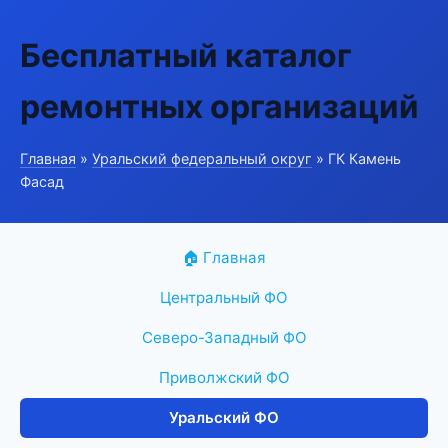
Бесплатный каталог
ремонтных организаций
Главная
»
Уральский федеральный округ
» ГК Камень
Фасад
🏠 Главная
Центральный ФО
Северо-Западный ФО
Приволжский ФО
Уральский ФО