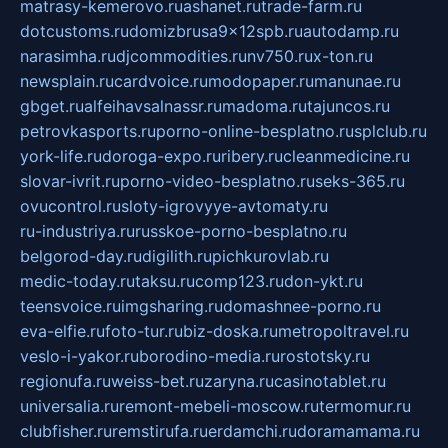
matrasy-kemerovo.ru
ashanet.ru
trade-farm.ru
dotcustoms.ru
domizbrusa9x12spb.ru
autodamp.ru
narasimha.ru
djcommodities.ru
nv750.ru
x-ton.ru
newsplain.ru
cardvoice.ru
modopaper.ru
manunae.ru
gbget.ru
alfeihavsalnassr.ru
madoma.ru
tajuncos.ru
petrovkasports.ru
porno-online-besplatno.ru
splclub.ru
york-life.ru
doroga-expo.ru
ribery.ru
cleanmedicine.ru
slovar-ivrit.ru
porno-video-besplatno.ru
seks-365.ru
ovucontrol.ru
sloty-igrovyye-avtomaty.ru
ru-industriya.ru
russkoe-porno-besplatno.ru
belgorod-day.ru
digilith.ru
pichkurovlab.ru
medic-today.ru
taksu.ru
comp123.ru
don-ykt.ru
teensvoice.ru
imgsharing.ru
domashnee-porno.ru
eva-elfie.ru
foto-tur.ru
biz-doska.ru
metropoltravel.ru
veslo-i-yakor.ru
borodino-media.ru
rostotsky.ru
regionufa.ru
weiss-bet.ru
zaryna.ru
casinotablet.ru
universalia.ru
remont-mebeli-moscow.ru
termomur.ru
clubfisher.ru
remstirufa.ru
erdamchi.ru
doramamama.ru