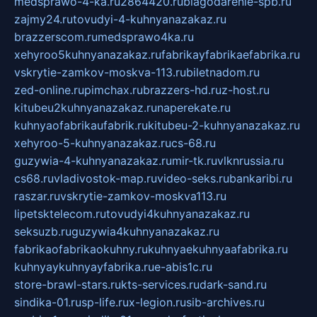
medsprawo-4-ka.ru
2864420.ru
blagodarenie-spb.ru
zajmy24.ru
tovudyi-4-kuhnyanazakaz.ru
brazzerscom.ru
medsprawo4ka.ru
xehyroo5kuhnyanazakaz.ru
fabrikayfabrikaefabrika.ru
vskrytie-zamkov-moskva-113.ru
biletnadom.ru
zed-online.ru
pimchax.ru
brazzers-hd.ru
z-host.ru
kitubeu2kuhnyanazakaz.ru
naperekate.ru
kuhnyaofabrikaufabrik.ru
kitubeu-2-kuhnyanazakaz.ru
xehyroo-5-kuhnyanazakaz.ru
cs-68.ru
guzywia-4-kuhnyanazakaz.ru
mir-tk.ru
vlknrussia.ru
cs68.ru
vladivostok-map.ru
video-seks.ru
bankaribi.ru
raszar.ru
vskrytie-zamkov-moskva113.ru
lipetsktelecom.ru
tovudyi4kuhnyanazakaz.ru
seksuzb.ru
guzywia4kuhnyanazakaz.ru
fabrikaofabrikaokuhny.ru
kuhnyaekuhnyaafabrika.ru
kuhnyaykuhnyayfabrika.ru
e-abis1c.ru
store-brawl-stars.ru
kts-services.ru
dark-sand.ru
sindika-01.ru
sp-life.ru
x-legion.ru
sib-archives.ru