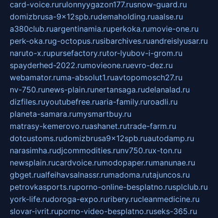
card-voice.ru
rulonnyygazon177.ru
snow-guard.ru
domizbrusa-9x12spb.ru
demaholding.ru
aalse.ru
a380club.ru
argentinamia.ru
perkoka.ru
movie-one.ru
perk-oka.ru
g-octopus.ru
sibarchives.ru
andreislyusar.ru
naruto-x.ru
pursefactory.ru
tor-lyubov-i-grom.ru
spayderhed-2022.ru
movieone.ru
evro-dez.ru
webamator.ru
ma-absolut1.ru
avtopomosch27.ru
nv-750.ru
news-plain.ru
nertansaga.ru
delanalad.ru
dizfiles.ru
youtubefree.ru
aria-family.ru
roadli.ru
planeta-samara.ru
mysmartbuy.ru
matrasy-kemerovo.ru
ashanet.ru
trade-farm.ru
dotcustoms.ru
domizbrusa9x12spb.ru
autodamp.ru
narasimha.ru
djcommodities.ru
nv750.ru
x-ton.ru
newsplain.ru
cardvoice.ru
modopaper.ru
manunae.ru
gbget.ru
alfeihavsalnassr.ru
madoma.ru
tajuncos.ru
petrovkasports.ru
porno-online-besplatno.ru
splclub.ru
york-life.ru
doroga-expo.ru
ribery.ru
cleanmedicine.ru
slovar-ivrit.ru
porno-video-besplatno.ru
seks-365.ru