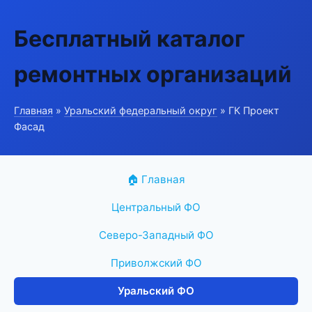
Бесплатный каталог
ремонтных организаций
Главная
»
Уральский федеральный округ
» ГК Проект
Фасад
🏠 Главная
Центральный ФО
Северо-Западный ФО
Приволжский ФО
Уральский ФО