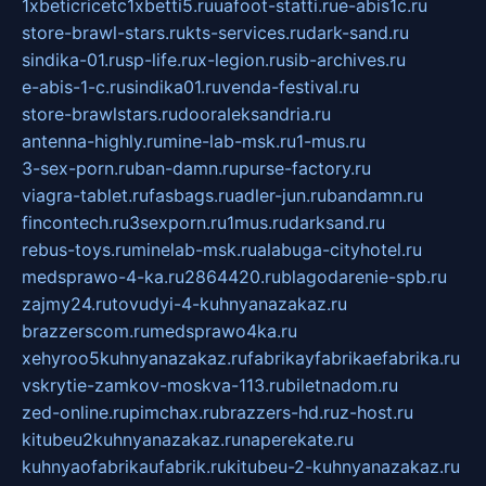
1xbeticricetc1xbetti5.ru
uafoot-statti.ru
e-abis1c.ru
store-brawl-stars.ru
kts-services.ru
dark-sand.ru
sindika-01.ru
sp-life.ru
x-legion.ru
sib-archives.ru
e-abis-1-c.ru
sindika01.ru
venda-festival.ru
store-brawlstars.ru
dooraleksandria.ru
antenna-highly.ru
mine-lab-msk.ru
1-mus.ru
3-sex-porn.ru
ban-damn.ru
purse-factory.ru
viagra-tablet.ru
fasbags.ru
adler-jun.ru
bandamn.ru
fincontech.ru
3sexporn.ru
1mus.ru
darksand.ru
rebus-toys.ru
minelab-msk.ru
alabuga-cityhotel.ru
medsprawo-4-ka.ru
2864420.ru
blagodarenie-spb.ru
zajmy24.ru
tovudyi-4-kuhnyanazakaz.ru
brazzerscom.ru
medsprawo4ka.ru
xehyroo5kuhnyanazakaz.ru
fabrikayfabrikaefabrika.ru
vskrytie-zamkov-moskva-113.ru
biletnadom.ru
zed-online.ru
pimchax.ru
brazzers-hd.ru
z-host.ru
kitubeu2kuhnyanazakaz.ru
naperekate.ru
kuhnyaofabrikaufabrik.ru
kitubeu-2-kuhnyanazakaz.ru