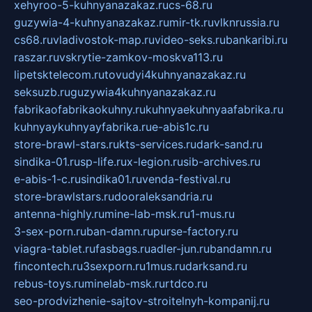
xehyroo-5-kuhnyanazakaz.ru
cs-68.ru
guzywia-4-kuhnyanazakaz.ru
mir-tk.ru
vlknrussia.ru
cs68.ru
vladivostok-map.ru
video-seks.ru
bankaribi.ru
raszar.ru
vskrytie-zamkov-moskva113.ru
lipetsktelecom.ru
tovudyi4kuhnyanazakaz.ru
seksuzb.ru
guzywia4kuhnyanazakaz.ru
fabrikaofabrikaokuhny.ru
kuhnyaekuhnyaafabrika.ru
kuhnyaykuhnyayfabrika.ru
e-abis1c.ru
store-brawl-stars.ru
kts-services.ru
dark-sand.ru
sindika-01.ru
sp-life.ru
x-legion.ru
sib-archives.ru
e-abis-1-c.ru
sindika01.ru
venda-festival.ru
store-brawlstars.ru
dooraleksandria.ru
antenna-highly.ru
mine-lab-msk.ru
1-mus.ru
3-sex-porn.ru
ban-damn.ru
purse-factory.ru
viagra-tablet.ru
fasbags.ru
adler-jun.ru
bandamn.ru
fincontech.ru
3sexporn.ru
1mus.ru
darksand.ru
rebus-toys.ru
minelab-msk.ru
rtdco.ru
seo-prodvizhenie-sajtov-stroitelnyh-kompanij.ru