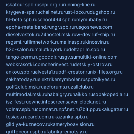
iskatour.spb.ru
snpi.org.ru
running-line.ru
krygeva-spa.ru
chel.net.ru
rust-loco.ru
dugshop.ru
hl-beta.spb.ru
school494.spb.ru
mymubaby.ru
epoha-metalband.ru
ngr.spb.ru
rusgosnews.com
dieselvostok.ru
24hostel.msk.ru
w-dev.ru
f-ship.ru
regsmi.ru
filmnetwork.ru
malinasp.ru
kinosvin.ru
h2o-salon.ru
malutkayork.ru
deltaprim.spb.ru
tango-perm.ru
gooddir.ru
sgv.su
multiki-online.com
webkrasotki.com
cherinvest.ru
detskiy-ostrov.ru
ankou.spb.ru
alvesta1.ru
pdf-creator.ru
nix-files.org.ru
sakhatoday.ru
elektrikersymboler.ru
sputnikyes.ru
golf2club.msk.ru
aeforums.ru
zallclub.ru
multimodal.msk.ru
habaigry.ru
haikko.ru
sobakopedia.ru
isz-fest.ru
ewnc.info
screensaver-clock.net.ru
volnav.spb.ru
comnat.ru
npf.net.ru
7bit.pp.ru
kalugatur.ru
tesiaes.ru
card.com.ru
kazanka.spb.ru
gildiya-kuznecov.ru
kameryboavision.ru
griffoncom.spb.ru
fabrika-emotsiy.ru