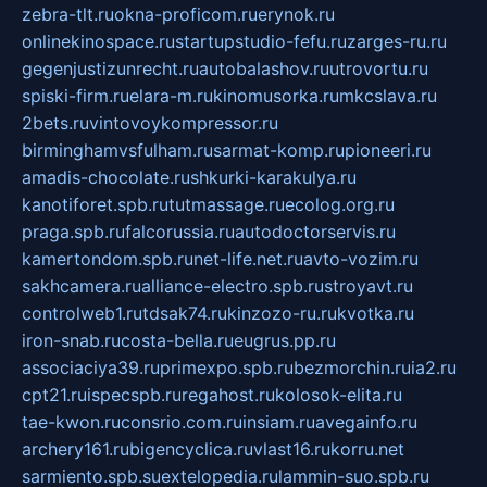
zebra-tlt.ru
okna-proficom.ru
erynok.ru
onlinekinospace.ru
startupstudio-fefu.ru
zarges-ru.ru
gegenjustizunrecht.ru
autobalashov.ru
utrovortu.ru
spiski-firm.ru
elara-m.ru
kinomusorka.ru
mkcslava.ru
2bets.ru
vintovoykompressor.ru
birminghamvsfulham.ru
sarmat-komp.ru
pioneeri.ru
amadis-chocolate.ru
shkurki-karakulya.ru
kanotiforet.spb.ru
tutmassage.ru
ecolog.org.ru
praga.spb.ru
falcorussia.ru
autodoctorservis.ru
kamertondom.spb.ru
net-life.net.ru
avto-vozim.ru
sakhcamera.ru
alliance-electro.spb.ru
stroyavt.ru
controlweb1.ru
tdsak74.ru
kinzozo-ru.ru
kvotka.ru
iron-snab.ru
costa-bella.ru
eugrus.pp.ru
associaciya39.ru
primexpo.spb.ru
bezmorchin.ru
ia2.ru
cpt21.ru
ispecspb.ru
regahost.ru
kolosok-elita.ru
tae-kwon.ru
consrio.com.ru
insiam.ru
avegainfo.ru
archery161.ru
bigencyclica.ru
vlast16.ru
korru.net
sarmiento.spb.su
extelopedia.ru
lammin-suo.spb.ru