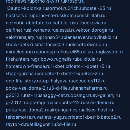
rbc-news.ru
porno-skvirt.ru
krospr.ru
13autor-kolonka.ru
sormol.ru
2rich.ru
hostel-65.ru
hostserve.ru
porno-na-russkom.ru
mishinlab.ru
neznobi.ru
bigfatcc.ru
habble.ru
starbucksvia.ru
delfinet.ru
silvernano.ru
elestal.ru
vektor-doroga.ru
velotrenajery.ru
pronso54.ru
lenasever.ru
lovinskix.ru
show-pets.ru
smartnews03.ru
discofoxworld.ru
miraclecoon.ru
pongup.ru
hostel65.ru
liura.ru
glasspb.ru
firehunters.ru
gribowo.ru
gnalis.ru
bulkitula.ru
hometown-france.ru
1-xbeticricetc-1-xbetti-5.ru
shop-garena.ru
cricetc-1-xbetr-1-xbetcc-2.ru
one-life-story.ru
top-halyava.ru
accounts112.ru
poka-vse-doma-2.ru
3-d-file.ru
hahahaharms.ru
g2012.ru
tst-1.ru
shaggy-cat.ru
opsmgr.ru
ev-gallery.ru
g-2012.ru
ops-mgr.ru
accounts-112.ru
csm-demo.ru
poka-vse-doma2.ru
airgungames.ru
allseo-host.ru
tehosmotre.ru
varieta-yug.ru
cricetc1xbetr1xbetcc2.ru
raytor-d.ru
atillagunn.ru
3d-file.ru