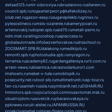
detsad125.ru
mir-zdoroviya.ru
bruslanovo.ru
siterem.ru
council.spb.ru
лодкипатриот.рф
kafekolizey.ru
iclub.net.ru
gazon-easy.ru
sugarepilekb.ru
grinox.ru
pylesostineco.ru
msts-ozarenie.ru
kameryjooan.ru
artemovskij.ru
dopler.spb.ru
aid70.ru
metall-perm.ru
ndm.msk.ru
ratingzooshop.ru
apiaccess.ru
globalautotrade.info
bezverhovskoe.ru
drsschool.ru
ZOOSMART.SPB.RU
dalakony.ru
medikijob.ru
remontt.spb.ru
photostudia.spb.ru
myragon.ru
terramia.ru
academy62.ru
gardengallereya.ru
rti.com.ru
artem-news.ru
biserinca.ru
krasnodarkurort.com
imshowtv.ru
mebel-v-tule.ru
mobtopik.ru
pcsecurity.net.ru
tool-sib.ru
multimetrunit.ru
sp-tour.ru
fan-cs.ru
santeh-russia.ru
symbian9.net.ru
DSHAIR.RU
tmmotors.spb.ru
xjocuricopii.com
musavtomat.msk.ru
obustrojdom.ru
sovetcik.ru
ybaranovskaya.ru
ppknews.ru
cult-alshei.ru
JAPANRUSSIA.RU
proekciyamebel.ru
imper-finans.ru
rim.org.ru