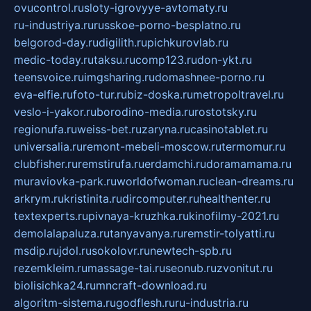
ovucontrol.ru
sloty-igrovyye-avtomaty.ru
ru-industriya.ru
russkoe-porno-besplatno.ru
belgorod-day.ru
digilith.ru
pichkurovlab.ru
medic-today.ru
taksu.ru
comp123.ru
don-ykt.ru
teensvoice.ru
imgsharing.ru
domashnee-porno.ru
eva-elfie.ru
foto-tur.ru
biz-doska.ru
metropoltravel.ru
veslo-i-yakor.ru
borodino-media.ru
rostotsky.ru
regionufa.ru
weiss-bet.ru
zaryna.ru
casinotablet.ru
universalia.ru
remont-mebeli-moscow.ru
termomur.ru
clubfisher.ru
remstirufa.ru
erdamchi.ru
doramamama.ru
muraviovka-park.ru
worldofwoman.ru
clean-dreams.ru
arkrym.ru
kristinita.ru
dircomputer.ru
healthenter.ru
textexperts.ru
pivnaya-kruzhka.ru
kinofilmy-2021.ru
demolalapaluza.ru
tanyavanya.ru
remstir-tolyatti.ru
msdip.ru
jdol.ru
sokolovr.ru
newtech-spb.ru
rezemkleim.ru
massage-tai.ru
seonub.ru
zvonitut.ru
biolisichka24.ru
mncraft-download.ru
algoritm-sistema.ru
godflesh.ru
ru-industria.ru