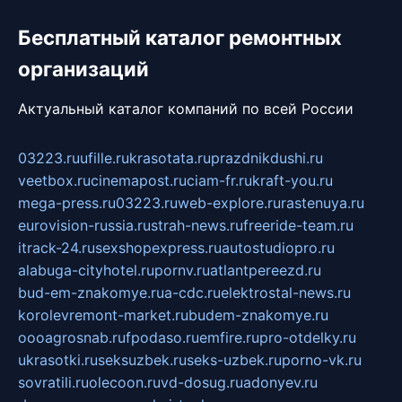
Бесплатный каталог ремонтных
организаций
Актуальный каталог компаний по всей России
03223.ru
ufille.ru
krasotata.ru
prazdnikdushi.ru
veetbox.ru
cinemapost.ru
ciam-fr.ru
kraft-you.ru
mega-press.ru
03223.ru
web-explore.ru
rastenuya.ru
eurovision-russia.ru
strah-news.ru
freeride-team.ru
itrack-24.ru
sexshopexpress.ru
autostudiopro.ru
alabuga-cityhotel.ru
pornv.ru
atlantpereezd.ru
bud-em-znakomye.ru
a-cdc.ru
elektrostal-news.ru
korolevremont-market.ru
budem-znakomye.ru
oooagrosnab.ru
fpodaso.ru
emfire.ru
pro-otdelky.ru
ukrasotki.ru
seksuzbek.ru
seks-uzbek.ru
porno-vk.ru
sovratili.ru
olecoon.ru
vd-dosug.ru
adonyev.ru