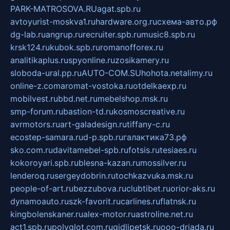
PARK-MATROSOVA.RU
agat.spb.ru
avtoyurist-moskva1.ru
hardware.org.ru
схема-авто.рф
dg-lab.ru
angrup.ru
recruiter.spb.ru
music8.spb.ru
krsk124.ru
kubok.spb.ru
romanofforex.ru
analitikaplus.ru
spyonline.ru
zosikamery.ru
sloboda-ural.pp.ru
AUTO-COM.SU
hohota.net
alimy.ru
online-z.com
aromat-vostoka.ru
otdelkaexp.ru
mobilvest.ru
bbd.net.ru
mebelshop.msk.ru
smp-forum.ru
bastion-td.ru
kosmoscreative.ru
avrmotors.ru
art-galadesign.ru
tiffany-c.ru
ecostep-samara.ru
d-p.spb.ru
галактика73.рф
sko.com.ru
davitamebel-spb.ru
fotsis.ru
tesiaes.ru
kokoroyari.spb.ru
blesna-kazan.ru
mossilver.ru
lenderoq.ru
sergeydobrin.ru
tochkazvuka.msk.ru
people-of-art.ru
bezzubova.ru
clubtibet.ru
orior-aks.ru
dynamoauto.ru
szk-favorit.ru
carlines.ru
flatnsk.ru
kingbolenskaner.ru
alex-motor.ru
astroline.net.ru
act1.spb.ru
polyglot.com.ru
gidlipetsk.ru
ooo-driada.ru