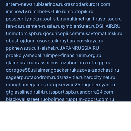
artem-news.ru
biserinca.ru
krasnodarkurort.com
imshowtv.ru
mebel-v-tule.ru
mobtopik.ru
pcsecurity.net.ru
tool-sib.ru
multimetrunit.ru
sp-tour.ru
fan-cs.ru
santeh-russia.ru
symbian9.net.ru
DSHAIR.RU
tmmotors.spb.ru
xjocuricopii.com
musavtomat.msk.ru
obustrojdom.ru
sovetcik.ru
ybaranovskaya.ru
ppknews.ru
cult-alshei.ru
JAPANRUSSIA.RU
proekciyamebel.ru
imper-finans.ru
rim.org.ru
glamourai.ru
brassminus.ru
zabor-pro.ru
ftn.pp.ru
dorogoe58.ru
laimengpacker.ru
kuzova-zapchasti.ru
sageerp.ru
taxodrom.ru
dsrazvitie.ru
hardcity.net.ru
ratinghomegames.ru
topservice25.ru
gubernyan.ru
gtglasslined.ru
ii4.ru
tssport.spb.ru
andorra24.com
blackwallstreet.ru
oboimos.ru
optim-doors.com.ru
ikuch.ru
nycr.org.ru
npa21.ru
vremya-ch.spb.ru
desert000.ru
ivtorgi.ru
ifiori.ru
catalog-statei.ru
dcv.org.ru
spetsmaster174.ru
ipkameryhiseeu.ru
dum26.ru
ruspol.spb.ru
fr-opendp.ru
kam-solnyshko.ru