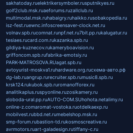
sakhatoday.ru
elektrikersymboler.ru
sputnikyes.ru
golf2club.msk.ru
aeforums.ru
zallclub.ru
multimodal.msk.ru
habaigry.ru
haikko.ru
sobakopedia.ru
isz-fest.ru
ewnc.info
screensaver-clock.net.ru
volnav.spb.ru
comnat.ru
npf.net.ru
7bit.pp.ru
kalugatur.ru
tesiaes.ru
card.com.ru
kazanka.spb.ru
gildiya-kuznecov.ru
kameryboavision.ru
griffoncom.spb.ru
fabrika-emotsiy.ru
PARK-MATROSOVA.RU
agat.spb.ru
avtoyurist-moskva1.ru
hardware.org.ru
схема-авто.рф
dg-lab.ru
angrup.ru
recruiter.spb.ru
music8.spb.ru
krsk124.ru
kubok.spb.ru
romanofforex.ru
analitikaplus.ru
spyonline.ru
zosikamery.ru
sloboda-ural.pp.ru
AUTO-COM.SU
hohota.net
alimy.ru
online-z.com
aromat-vostoka.ru
otdelkaexp.ru
mobilvest.ru
bbd.net.ru
mebelshop.msk.ru
smp-forum.ru
bastion-td.ru
kosmoscreative.ru
avrmotors.ru
art-galadesign.ru
tiffany-c.ru