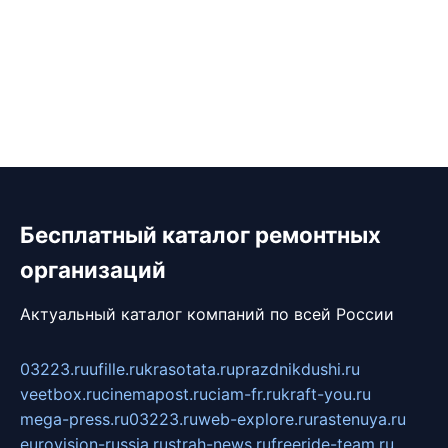
Бесплатный каталог ремонтных
организаций
Актуальный каталог компаний по всей России
03223.ru
ufille.ru
krasotata.ru
prazdnikdushi.ru
veetbox.ru
cinemapost.ru
ciam-fr.ru
kraft-you.ru
mega-press.ru
03223.ru
web-explore.ru
rastenuya.ru
eurovision-russia.ru
strah-news.ru
freeride-team.ru