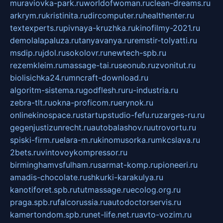
muraviovka-park.ru
worldofwoman.ru
clean-dreams.ru
arkrym.ru
kristinita.ru
dircomputer.ru
healthenter.ru
textexperts.ru
pivnaya-kruzhka.ru
kinofilmy-2021.ru
demolalapaluza.ru
tanyavanya.ru
remstir-tolyatti.ru
msdip.ru
jdol.ru
sokolovr.ru
newtech-spb.ru
rezemkleim.ru
massage-tai.ru
seonub.ru
zvonitut.ru
biolisichka24.ru
mncraft-download.ru
algoritm-sistema.ru
godflesh.ru
ru-industria.ru
zebra-tlt.ru
okna-proficom.ru
erynok.ru
onlinekinospace.ru
startupstudio-fefu.ru
zarges-ru.ru
gegenjustizunrecht.ru
autobalashov.ru
utrovortu.ru
spiski-firm.ru
elara-m.ru
kinomusorka.ru
mkcslava.ru
2bets.ru
vintovoykompressor.ru
birminghamvsfulham.ru
sarmat-komp.ru
pioneeri.ru
amadis-chocolate.ru
shkurki-karakulya.ru
kanotiforet.spb.ru
tutmassage.ru
ecolog.org.ru
praga.spb.ru
falcorussia.ru
autodoctorservis.ru
kamertondom.spb.ru
net-life.net.ru
avto-vozim.ru