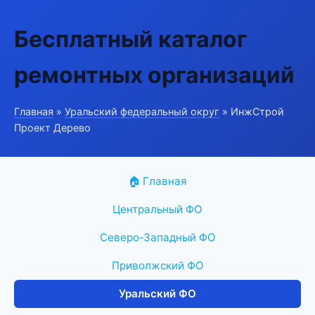
Бесплатный каталог
ремонтных организаций
Главная
»
Уральский федеральный округ
» ИнжСтрой
Проект Дерево
🏠 Главная
Центральный ФО
Северо-Западный ФО
Приволжский ФО
Уральский ФО