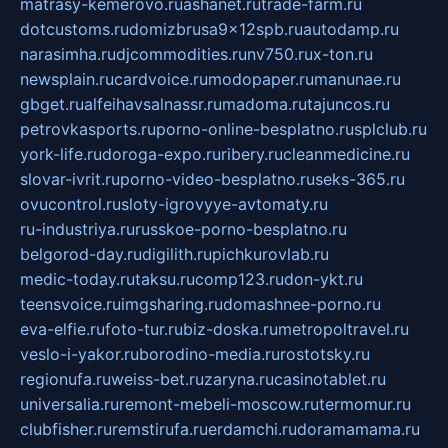
matrasy-kemerovo.ru
ashanet.ru
trade-farm.ru
dotcustoms.ru
domizbrusa9x12spb.ru
autodamp.ru
narasimha.ru
djcommodities.ru
nv750.ru
x-ton.ru
newsplain.ru
cardvoice.ru
modopaper.ru
manunae.ru
gbget.ru
alfeihavsalnassr.ru
madoma.ru
tajuncos.ru
petrovkasports.ru
porno-online-besplatno.ru
splclub.ru
york-life.ru
doroga-expo.ru
ribery.ru
cleanmedicine.ru
slovar-ivrit.ru
porno-video-besplatno.ru
seks-365.ru
ovucontrol.ru
sloty-igrovyye-avtomaty.ru
ru-industriya.ru
russkoe-porno-besplatno.ru
belgorod-day.ru
digilith.ru
pichkurovlab.ru
medic-today.ru
taksu.ru
comp123.ru
don-ykt.ru
teensvoice.ru
imgsharing.ru
domashnee-porno.ru
eva-elfie.ru
foto-tur.ru
biz-doska.ru
metropoltravel.ru
veslo-i-yakor.ru
borodino-media.ru
rostotsky.ru
regionufa.ru
weiss-bet.ru
zaryna.ru
casinotablet.ru
universalia.ru
remont-mebeli-moscow.ru
termomur.ru
clubfisher.ru
remstirufa.ru
erdamchi.ru
doramamama.ru