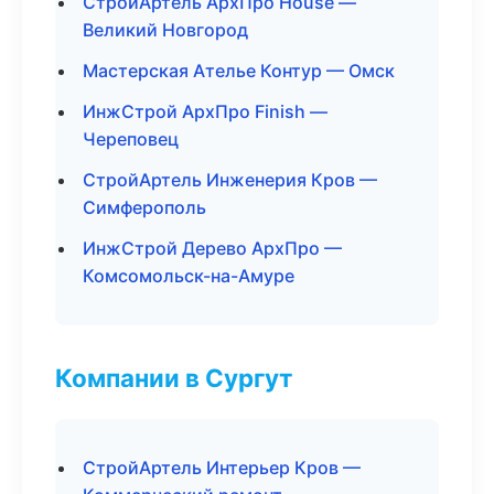
СтройАртель АрхПро House —
Великий Новгород
Мастерская Ателье Контур — Омск
ИнжСтрой АрхПро Finish —
Череповец
СтройАртель Инженерия Кров —
Симферополь
ИнжСтрой Дерево АрхПро —
Комсомольск-на-Амуре
Компании в Сургут
СтройАртель Интерьер Кров —