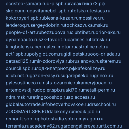
ecostep-samara.ru
d-p.spb.ru
галактика73.рф
sko.com.ru
davitamebel-spb.ru
fotsis.ru
tesiaes.ru
kokoroyari.spb.ru
blesna-kazan.ru
mossilver.ru
lenderoq.ru
sergeydobrin.ru
tochkazvuka.msk.ru
people-of-art.ru
bezzubova.ru
clubtibet.ru
orior-aks.ru
dynamoauto.ru
szk-favorit.ru
carlines.ru
flatnsk.ru
kingbolenskaner.ru
alex-motor.ru
astroline.net.ru
act1.spb.ru
polyglot.com.ru
gidlipetsk.ru
ooo-driada.ru
detsad125.ru
mir-zdoroviya.ru
bruslanovo.ru
siterem.ru
council.spb.ru
лодкипатриот.рф
kafekolizey.ru
iclub.net.ru
gazon-easy.ru
sugarepilekb.ru
grinox.ru
pylesostineco.ru
msts-ozarenie.ru
kameryjooan.ru
artemovskij.ru
dopler.spb.ru
aid70.ru
metall-perm.ru
ndm.msk.ru
ratingzooshop.ru
apiaccess.ru
globalautotrade.info
bezverhovskoe.ru
drsschool.ru
ZOOSMART.SPB.RU
dalakony.ru
medikijob.ru
remontt.spb.ru
photostudia.spb.ru
myragon.ru
terramia.ru
academy62.ru
gardengallereya.ru
rti.com.ru