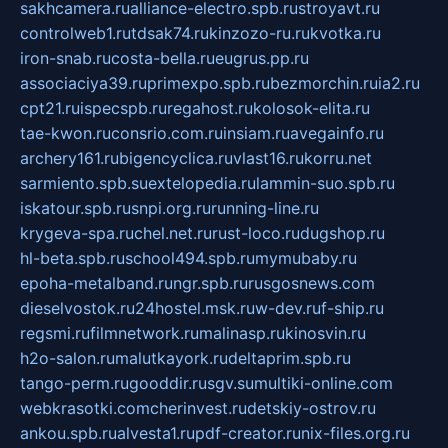
sakhcamera.ru
alliance-electro.spb.ru
stroyavt.ru
controlweb1.ru
tdsak74.ru
kinzozo-ru.ru
kvotka.ru
iron-snab.ru
costa-bella.ru
eugrus.pp.ru
associaciya39.ru
primexpo.spb.ru
bezmorchin.ru
ia2.ru
cpt21.ru
ispecspb.ru
regahost.ru
kolosok-elita.ru
tae-kwon.ru
consrio.com.ru
insiam.ru
avegainfo.ru
archery161.ru
bigencyclica.ru
vlast16.ru
korru.net
sarmiento.spb.su
extelopedia.ru
lammin-suo.spb.ru
iskatour.spb.ru
snpi.org.ru
running-line.ru
krygeva-spa.ru
chel.net.ru
rust-loco.ru
dugshop.ru
hl-beta.spb.ru
school494.spb.ru
mymubaby.ru
epoha-metalband.ru
ngr.spb.ru
rusgosnews.com
dieselvostok.ru
24hostel.msk.ru
w-dev.ru
f-ship.ru
regsmi.ru
filmnetwork.ru
malinasp.ru
kinosvin.ru
h2o-salon.ru
malutkayork.ru
deltaprim.spb.ru
tango-perm.ru
gooddir.ru
sgv.su
multiki-online.com
webkrasotki.com
cherinvest.ru
detskiy-ostrov.ru
ankou.spb.ru
alvesta1.ru
pdf-creator.ru
nix-files.org.ru