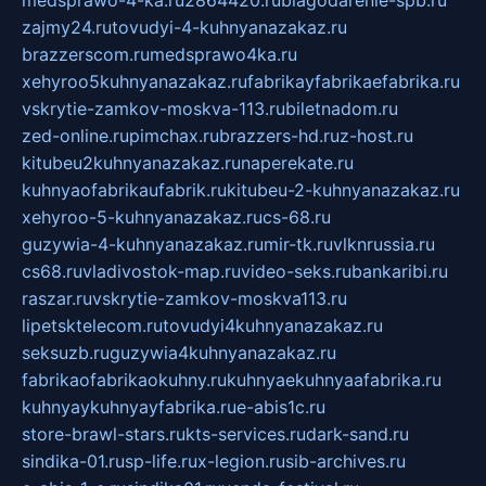
medsprawo-4-ka.ru
2864420.ru
blagodarenie-spb.ru
zajmy24.ru
tovudyi-4-kuhnyanazakaz.ru
brazzerscom.ru
medsprawo4ka.ru
xehyroo5kuhnyanazakaz.ru
fabrikayfabrikaefabrika.ru
vskrytie-zamkov-moskva-113.ru
biletnadom.ru
zed-online.ru
pimchax.ru
brazzers-hd.ru
z-host.ru
kitubeu2kuhnyanazakaz.ru
naperekate.ru
kuhnyaofabrikaufabrik.ru
kitubeu-2-kuhnyanazakaz.ru
xehyroo-5-kuhnyanazakaz.ru
cs-68.ru
guzywia-4-kuhnyanazakaz.ru
mir-tk.ru
vlknrussia.ru
cs68.ru
vladivostok-map.ru
video-seks.ru
bankaribi.ru
raszar.ru
vskrytie-zamkov-moskva113.ru
lipetsktelecom.ru
tovudyi4kuhnyanazakaz.ru
seksuzb.ru
guzywia4kuhnyanazakaz.ru
fabrikaofabrikaokuhny.ru
kuhnyaekuhnyaafabrika.ru
kuhnyaykuhnyayfabrika.ru
e-abis1c.ru
store-brawl-stars.ru
kts-services.ru
dark-sand.ru
sindika-01.ru
sp-life.ru
x-legion.ru
sib-archives.ru