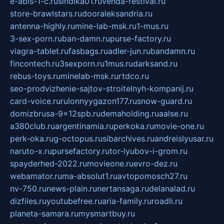
e-abis-1-c.ru
sindika01.ru
venda-festival.ru
store-brawlstars.ru
dooraleksandria.ru
antenna-highly.ru
mine-lab-msk.ru
1-mus.ru
3-sex-porn.ru
ban-damn.ru
purse-factory.ru
viagra-tablet.ru
fasbags.ru
adler-jun.ru
bandamn.ru
fincontech.ru
3sexporn.ru
1mus.ru
darksand.ru
rebus-toys.ru
minelab-msk.ru
rtdco.ru
seo-prodvizhenie-sajtov-stroitelnyh-kompanij.ru
card-voice.ru
rulonnyygazon177.ru
snow-guard.ru
domizbrusa-9x12spb.ru
demaholding.ru
aalse.ru
a380club.ru
argentinamia.ru
perkoka.ru
movie-one.ru
perk-oka.ru
g-octopus.ru
sibarchives.ru
andreislyusar.ru
naruto-x.ru
pursefactory.ru
tor-lyubov-i-grom.ru
spayderhed-2022.ru
movieone.ru
evro-dez.ru
webamator.ru
ma-absolut1.ru
avtopomosch27.ru
nv-750.ru
news-plain.ru
nertansaga.ru
delanalad.ru
dizfiles.ru
youtubefree.ru
aria-family.ru
roadli.ru
planeta-samara.ru
mysmartbuy.ru