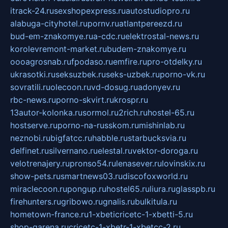
itrack-24.ru
sexshopexpress.ru
autostudiopro.ru
alabuga-cityhotel.ru
pornv.ru
atlantpereezd.ru
bud-em-znakomye.ru
a-cdc.ru
elektrostal-news.ru
korolevremont-market.ru
budem-znakomye.ru
oooagrosnab.ru
fpodaso.ru
emfire.ru
pro-otdelky.ru
ukrasotki.ru
seksuzbek.ru
seks-uzbek.ru
porno-vk.ru
sovratili.ru
olecoon.ru
vd-dosug.ru
adonyev.ru
rbc-news.ru
porno-skvirt.ru
krospr.ru
13autor-kolonka.ru
sormol.ru
2rich.ru
hostel-65.ru
hostserve.ru
porno-na-russkom.ru
mishinlab.ru
neznobi.ru
bigfatcc.ru
habble.ru
starbucksvia.ru
delfinet.ru
silvernano.ru
elestal.ru
vektor-doroga.ru
velotrenajery.ru
pronso54.ru
lenasever.ru
lovinskix.ru
show-pets.ru
smartnews03.ru
discofoxworld.ru
miraclecoon.ru
pongup.ru
hostel65.ru
liura.ru
glasspb.ru
firehunters.ru
gribowo.ru
gnalis.ru
bulkitula.ru
hometown-france.ru
1-xbeticricetc-1-xbetti-5.ru
shop-garena.ru
cricetc-1-xbetr-1-xbetcc-2.ru