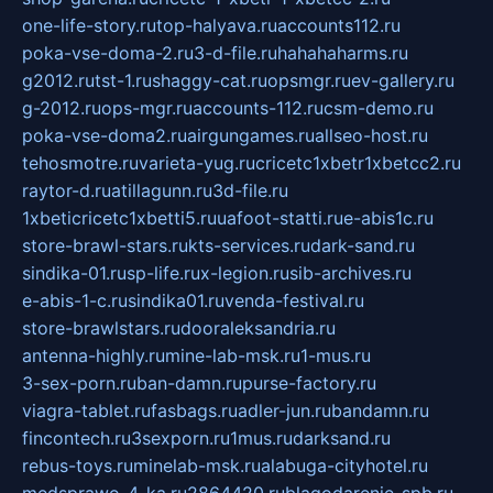
one-life-story.ru
top-halyava.ru
accounts112.ru
poka-vse-doma-2.ru
3-d-file.ru
hahahaharms.ru
g2012.ru
tst-1.ru
shaggy-cat.ru
opsmgr.ru
ev-gallery.ru
g-2012.ru
ops-mgr.ru
accounts-112.ru
csm-demo.ru
poka-vse-doma2.ru
airgungames.ru
allseo-host.ru
tehosmotre.ru
varieta-yug.ru
cricetc1xbetr1xbetcc2.ru
raytor-d.ru
atillagunn.ru
3d-file.ru
1xbeticricetc1xbetti5.ru
uafoot-statti.ru
e-abis1c.ru
store-brawl-stars.ru
kts-services.ru
dark-sand.ru
sindika-01.ru
sp-life.ru
x-legion.ru
sib-archives.ru
e-abis-1-c.ru
sindika01.ru
venda-festival.ru
store-brawlstars.ru
dooraleksandria.ru
antenna-highly.ru
mine-lab-msk.ru
1-mus.ru
3-sex-porn.ru
ban-damn.ru
purse-factory.ru
viagra-tablet.ru
fasbags.ru
adler-jun.ru
bandamn.ru
fincontech.ru
3sexporn.ru
1mus.ru
darksand.ru
rebus-toys.ru
minelab-msk.ru
alabuga-cityhotel.ru