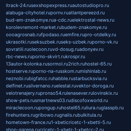
itrack-24.ru
sexshopexpress.ru
autostudiopro.ru
alabuga-cityhotel.ru
pornv.ru
atlantpereezd.ru
bud-em-znakomye.ru
a-cdc.ru
elektrostal-news.ru
korolevremont-market.ru
budem-znakomye.ru
oooagrosnab.ru
fpodaso.ru
emfire.ru
pro-otdelky.ru
ukrasotki.ru
seksuzbek.ru
seks-uzbek.ru
porno-vk.ru
sovratili.ru
olecoon.ru
vd-dosug.ru
adonyev.ru
rbc-news.ru
porno-skvirt.ru
krospr.ru
13autor-kolonka.ru
sormol.ru
2rich.ru
hostel-65.ru
hostserve.ru
porno-na-russkom.ru
mishinlab.ru
neznobi.ru
bigfatcc.ru
habble.ru
starbucksvia.ru
delfinet.ru
silvernano.ru
elestal.ru
vektor-doroga.ru
velotrenajery.ru
pronso54.ru
lenasever.ru
lovinskix.ru
show-pets.ru
smartnews03.ru
discofoxworld.ru
miraclecoon.ru
pongup.ru
hostel65.ru
liura.ru
glasspb.ru
firehunters.ru
gribowo.ru
gnalis.ru
bulkitula.ru
hometown-france.ru
1-xbeticricetc-1-xbetti-5.ru
shop-garena.ru
cricetc-1-xbetr-1-xbetcc-2.ru