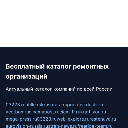
Бесплатный каталог ремонтных
организаций
Актуальный каталог компаний по всей России
03223.ru
ufille.ru
krasotata.ru
prazdnikdushi.ru
veetbox.ru
cinemapost.ru
ciam-fr.ru
kraft-you.ru
mega-press.ru
03223.ru
web-explore.ru
rastenuya.ru
eurovision-russia.ru
strah-news.ru
freeride-team.ru