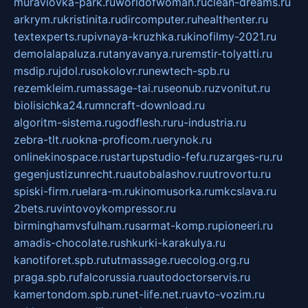
muraviovka-park.ru
worldofwoman.ru
clean-dreams.ru
arkrym.ru
kristinita.ru
dircomputer.ru
healthenter.ru
textexperts.ru
pivnaya-kruzhka.ru
kinofilmy-2021.ru
demolalapaluza.ru
tanyavanya.ru
remstir-tolyatti.ru
msdip.ru
jdol.ru
sokolovr.ru
newtech-spb.ru
rezemkleim.ru
massage-tai.ru
seonub.ru
zvonitut.ru
biolisichka24.ru
mncraft-download.ru
algoritm-sistema.ru
godflesh.ru
ru-industria.ru
zebra-tlt.ru
okna-proficom.ru
erynok.ru
onlinekinospace.ru
startupstudio-fefu.ru
zarges-ru.ru
gegenjustizunrecht.ru
autobalashov.ru
utrovortu.ru
spiski-firm.ru
elara-m.ru
kinomusorka.ru
mkcslava.ru
2bets.ru
vintovoykompressor.ru
birminghamvsfulham.ru
sarmat-komp.ru
pioneeri.ru
amadis-chocolate.ru
shkurki-karakulya.ru
kanotiforet.spb.ru
tutmassage.ru
ecolog.org.ru
praga.spb.ru
falcorussia.ru
autodoctorservis.ru
kamertondom.spb.ru
net-life.net.ru
avto-vozim.ru