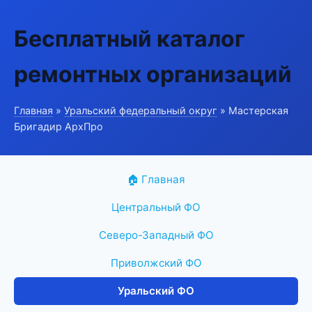
Бесплатный каталог
ремонтных организаций
Главная
»
Уральский федеральный округ
» Мастерская
Бригадир АрхПро
🏠 Главная
Центральный ФО
Северо-Западный ФО
Приволжский ФО
Уральский ФО