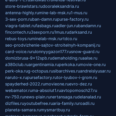
store-brawlstars.ru
dooraleksandria.ru
antenna-highly.ru
mine-lab-msk.ru
1-mus.ru
3-sex-porn.ru
ban-damn.ru
purse-factory.ru
viagra-tablet.ru
fasbags.ru
adler-jun.ru
bandamn.ru
fincontech.ru
3sexporn.ru
1mus.ru
darksand.ru
rebus-toys.ru
minelab-msk.ru
rtdco.ru
seo-prodvizhenie-sajtov-stroitelnyh-kompanij.ru
card-voice.ru
rulonnyygazon177.ru
snow-guard.ru
domizbrusa-9x12spb.ru
demaholding.ru
aalse.ru
a380club.ru
argentinamia.ru
perkoka.ru
movie-one.ru
perk-oka.ru
g-octopus.ru
sibarchives.ru
andreislyusar.ru
naruto-x.ru
pursefactory.ru
tor-lyubov-i-grom.ru
spayderhed-2022.ru
movieone.ru
evro-dez.ru
webamator.ru
ma-absolut1.ru
avtopomosch27.ru
nv-750.ru
news-plain.ru
nertansaga.ru
delanalad.ru
dizfiles.ru
youtubefree.ru
aria-family.ru
roadli.ru
planeta-samara.ru
mysmartbuy.ru