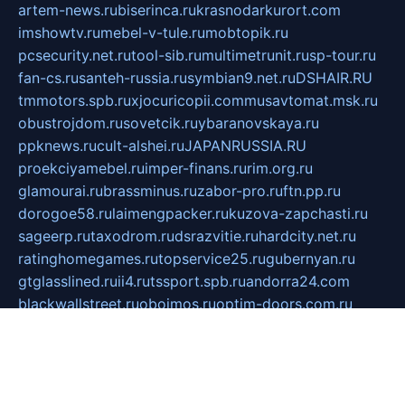
artem-news.ru
biserinca.ru
krasnodarkurort.com
imshowtv.ru
mebel-v-tule.ru
mobtopik.ru
pcsecurity.net.ru
tool-sib.ru
multimetrunit.ru
sp-tour.ru
fan-cs.ru
santeh-russia.ru
symbian9.net.ru
DSHAIR.RU
tmmotors.spb.ru
xjocuricopii.com
musavtomat.msk.ru
obustrojdom.ru
sovetcik.ru
ybaranovskaya.ru
ppknews.ru
cult-alshei.ru
JAPANRUSSIA.RU
proekciyamebel.ru
imper-finans.ru
rim.org.ru
glamourai.ru
brassminus.ru
zabor-pro.ru
ftn.pp.ru
dorogoe58.ru
laimengpacker.ru
kuzova-zapchasti.ru
sageerp.ru
taxodrom.ru
dsrazvitie.ru
hardcity.net.ru
ratinghomegames.ru
topservice25.ru
gubernyan.ru
gtglasslined.ru
ii4.ru
tssport.spb.ru
andorra24.com
blackwallstreet.ru
oboimos.ru
optim-doors.com.ru
ikuch.ru
nycr.org.ru
npa21.ru
vremya-ch.spb.ru
desert000.ru
ivtorgi.ru
ifiori.ru
catalog-statei.ru
dcv.org.ru
spetsmaster174.ru
ipkameryhiseeu.ru
dum26.ru
ruspol.spb.ru
fr-opendp.ru
kam-solnyshko.ru