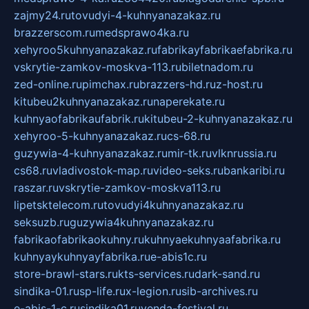
zajmy24.ru
tovudyi-4-kuhnyanazakaz.ru
brazzerscom.ru
medsprawo4ka.ru
xehyroo5kuhnyanazakaz.ru
fabrikayfabrikaefabrika.ru
vskrytie-zamkov-moskva-113.ru
biletnadom.ru
zed-online.ru
pimchax.ru
brazzers-hd.ru
z-host.ru
kitubeu2kuhnyanazakaz.ru
naperekate.ru
kuhnyaofabrikaufabrik.ru
kitubeu-2-kuhnyanazakaz.ru
xehyroo-5-kuhnyanazakaz.ru
cs-68.ru
guzywia-4-kuhnyanazakaz.ru
mir-tk.ru
vlknrussia.ru
cs68.ru
vladivostok-map.ru
video-seks.ru
bankaribi.ru
raszar.ru
vskrytie-zamkov-moskva113.ru
lipetsktelecom.ru
tovudyi4kuhnyanazakaz.ru
seksuzb.ru
guzywia4kuhnyanazakaz.ru
fabrikaofabrikaokuhny.ru
kuhnyaekuhnyaafabrika.ru
kuhnyaykuhnyayfabrika.ru
e-abis1c.ru
store-brawl-stars.ru
kts-services.ru
dark-sand.ru
sindika-01.ru
sp-life.ru
x-legion.ru
sib-archives.ru
e-abis-1-c.ru
sindika01.ru
venda-festival.ru