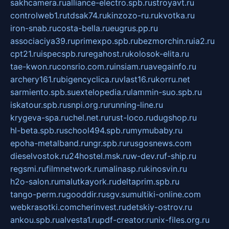
sakhcamera.ru
alliance-electro.spb.ru
stroyavt.ru
controlweb1.ru
tdsak74.ru
kinzozo-ru.ru
kvotka.ru
iron-snab.ru
costa-bella.ru
eugrus.pp.ru
associaciya39.ru
primexpo.spb.ru
bezmorchin.ru
ia2.ru
cpt21.ru
ispecspb.ru
regahost.ru
kolosok-elita.ru
tae-kwon.ru
consrio.com.ru
insiam.ru
avegainfo.ru
archery161.ru
bigencyclica.ru
vlast16.ru
korru.net
sarmiento.spb.su
extelopedia.ru
lammin-suo.spb.ru
iskatour.spb.ru
snpi.org.ru
running-line.ru
krygeva-spa.ru
chel.net.ru
rust-loco.ru
dugshop.ru
hl-beta.spb.ru
school494.spb.ru
mymubaby.ru
epoha-metalband.ru
ngr.spb.ru
rusgosnews.com
dieselvostok.ru
24hostel.msk.ru
w-dev.ru
f-ship.ru
regsmi.ru
filmnetwork.ru
malinasp.ru
kinosvin.ru
h2o-salon.ru
malutkayork.ru
deltaprim.spb.ru
tango-perm.ru
gooddir.ru
sgv.su
multiki-online.com
webkrasotki.com
cherinvest.ru
detskiy-ostrov.ru
ankou.spb.ru
alvesta1.ru
pdf-creator.ru
nix-files.org.ru