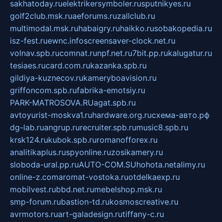
sakhatoday.ru
elektrikersymboler.ru
sputnikyes.ru
golf2club.msk.ru
aeforums.ru
zallclub.ru
multimodal.msk.ru
habaigry.ru
haikko.ru
sobakopedia.ru
isz-fest.ru
ewnc.info
screensaver-clock.net.ru
volnav.spb.ru
comnat.ru
npf.net.ru
7bit.pp.ru
kalugatur.ru
tesiaes.ru
card.com.ru
kazanka.spb.ru
gildiya-kuznecov.ru
kameryboavision.ru
griffoncom.spb.ru
fabrika-emotsiy.ru
PARK-MATROSOVA.RU
agat.spb.ru
avtoyurist-moskva1.ru
hardware.org.ru
схема-авто.рф
dg-lab.ru
angrup.ru
recruiter.spb.ru
music8.spb.ru
krsk124.ru
kubok.spb.ru
romanofforex.ru
analitikaplus.ru
spyonline.ru
zosikamery.ru
sloboda-ural.pp.ru
AUTO-COM.SU
hohota.net
alimy.ru
online-z.com
aromat-vostoka.ru
otdelkaexp.ru
mobilvest.ru
bbd.net.ru
mebelshop.msk.ru
smp-forum.ru
bastion-td.ru
kosmoscreative.ru
avrmotors.ru
art-galadesign.ru
tiffany-c.ru