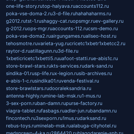
one-life-story.ru
top-halyava.ru
accounts112.ru
poka-vse-doma-2.ru
3-d-file.ru
hahahaharms.ru
g2012.ru
tst-1.ru
shaggy-cat.ru
opsmgr.ru
ev-gallery.ru
g-2012.ru
ops-mgr.ru
accounts-112.ru
csm-demo.ru
poka-vse-doma2.ru
airgungames.ru
allseo-host.ru
tehosmotre.ru
varieta-yug.ru
cricetc1xbetr1xbetcc2.ru
raytor-d.ru
atillagunn.ru
3d-file.ru
1xbeticricetc1xbetti5.ru
uafoot-statti.ru
e-abis1c.ru
store-brawl-stars.ru
kts-services.ru
dark-sand.ru
sindika-01.ru
sp-life.ru
x-legion.ru
sib-archives.ru
e-abis-1-c.ru
sindika01.ru
venda-festival.ru
store-brawlstars.ru
dooraleksandria.ru
antenna-highly.ru
mine-lab-msk.ru
1-mus.ru
3-sex-porn.ru
ban-damn.ru
purse-factory.ru
viagra-tablet.ru
fasbags.ru
adler-jun.ru
bandamn.ru
fincontech.ru
3sexporn.ru
1mus.ru
darksand.ru
rebus-toys.ru
minelab-msk.ru
alabuga-cityhotel.ru
medsprawo-4-ka.ru
2864420.ru
blagodarenie-spb.ru