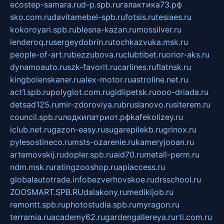
ecostep-samara.ru
d-p.spb.ru
галактика73.рф
sko.com.ru
davitamebel-spb.ru
fotsis.ru
tesiaes.ru
kokoroyari.spb.ru
blesna-kazan.ru
mossilver.ru
lenderoq.ru
sergeydobrin.ru
tochkazvuka.msk.ru
people-of-art.ru
bezzubova.ru
clubtibet.ru
orior-aks.ru
dynamoauto.ru
szk-favorit.ru
carlines.ru
flatnsk.ru
kingbolenskaner.ru
alex-motor.ru
astroline.net.ru
act1.spb.ru
polyglot.com.ru
gidlipetsk.ru
ooo-driada.ru
detsad125.ru
mir-zdoroviya.ru
bruslanovo.ru
siterem.ru
council.spb.ru
лодкипатриот.рф
kafekolizey.ru
iclub.net.ru
gazon-easy.ru
sugarepilekb.ru
grinox.ru
pylesostineco.ru
msts-ozarenie.ru
kameryjooan.ru
artemovskij.ru
dopler.spb.ru
aid70.ru
metall-perm.ru
ndm.msk.ru
ratingzooshop.ru
apiaccess.ru
globalautotrade.info
bezverhovskoe.ru
drsschool.ru
ZOOSMART.SPB.RU
dalakony.ru
medikijob.ru
remontt.spb.ru
photostudia.spb.ru
myragon.ru
terramia.ru
academy62.ru
gardengallereya.ru
rti.com.ru