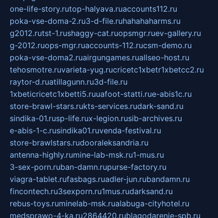
one-life-story.ru
top-halyava.ru
accounts112.ru
poka-vse-doma-2.ru
3-d-file.ru
hahahaharms.ru
g2012.ru
tst-1.ru
shaggy-cat.ru
opsmgr.ru
ev-gallery.ru
g-2012.ru
ops-mgr.ru
accounts-112.ru
csm-demo.ru
poka-vse-doma2.ru
airgungames.ru
allseo-host.ru
tehosmotre.ru
varieta-yug.ru
cricetc1xbetr1xbetcc2.ru
raytor-d.ru
atillagunn.ru
3d-file.ru
1xbeticricetc1xbetti5.ru
uafoot-statti.ru
e-abis1c.ru
store-brawl-stars.ru
kts-services.ru
dark-sand.ru
sindika-01.ru
sp-life.ru
x-legion.ru
sib-archives.ru
e-abis-1-c.ru
sindika01.ru
venda-festival.ru
store-brawlstars.ru
dooraleksandria.ru
antenna-highly.ru
mine-lab-msk.ru
1-mus.ru
3-sex-porn.ru
ban-damn.ru
purse-factory.ru
viagra-tablet.ru
fasbags.ru
adler-jun.ru
bandamn.ru
fincontech.ru
3sexporn.ru
1mus.ru
darksand.ru
rebus-toys.ru
minelab-msk.ru
alabuga-cityhotel.ru
medsprawo-4-ka.ru
2864420.ru
blagodarenie-spb.ru