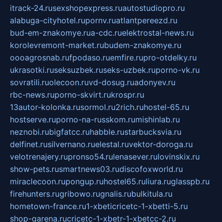
itrack-24.ru
sexshopexpress.ru
autostudiopro.ru
alabuga-cityhotel.ru
pornv.ru
atlantpereezd.ru
bud-em-znakomye.ru
a-cdc.ru
elektrostal-news.ru
korolevremont-market.ru
budem-znakomye.ru
oooagrosnab.ru
fpodaso.ru
emfire.ru
pro-otdelky.ru
ukrasotki.ru
seksuzbek.ru
seks-uzbek.ru
porno-vk.ru
sovratili.ru
olecoon.ru
vd-dosug.ru
adonyev.ru
rbc-news.ru
porno-skvirt.ru
krospr.ru
13autor-kolonka.ru
sormol.ru
2rich.ru
hostel-65.ru
hostserve.ru
porno-na-russkom.ru
mishinlab.ru
neznobi.ru
bigfatcc.ru
habble.ru
starbucksvia.ru
delfinet.ru
silvernano.ru
elestal.ru
vektor-doroga.ru
velotrenajery.ru
pronso54.ru
lenasever.ru
lovinskix.ru
show-pets.ru
smartnews03.ru
discofoxworld.ru
miraclecoon.ru
pongup.ru
hostel65.ru
liura.ru
glasspb.ru
firehunters.ru
gribowo.ru
gnalis.ru
bulkitula.ru
hometown-france.ru
1-xbeticricetc-1-xbetti-5.ru
shop-garena.ru
cricetc-1-xbetr-1-xbetcc-2.ru