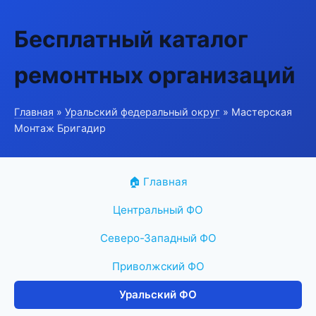
Бесплатный каталог
ремонтных организаций
Главная
»
Уральский федеральный округ
» Мастерская
Монтаж Бригадир
🏠 Главная
Центральный ФО
Северо-Западный ФО
Приволжский ФО
Уральский ФО