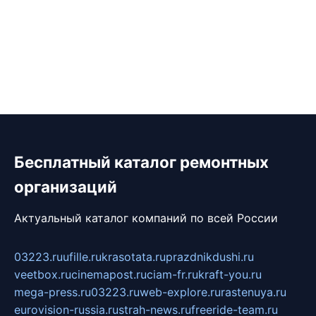
Бесплатный каталог ремонтных
организаций
Актуальный каталог компаний по всей России
03223.ru
ufille.ru
krasotata.ru
prazdnikdushi.ru
veetbox.ru
cinemapost.ru
ciam-fr.ru
kraft-you.ru
mega-press.ru
03223.ru
web-explore.ru
rastenuya.ru
eurovision-russia.ru
strah-news.ru
freeride-team.ru