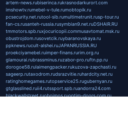
artem-news.ru
biserinca.ru
krasnodarkurort.com
imshowtv.ru
mebel-v-tule.ru
mobtopik.ru
pcsecurity.net.ru
tool-sib.ru
multimetrunit.ru
sp-tour.ru
fan-cs.ru
santeh-russia.ru
symbian9.net.ru
DSHAIR.RU
tmmotors.spb.ru
xjocuricopii.com
musavtomat.msk.ru
obustrojdom.ru
sovetcik.ru
ybaranovskaya.ru
ppknews.ru
cult-alshei.ru
JAPANRUSSIA.RU
proekciyamebel.ru
imper-finans.ru
rim.org.ru
glamourai.ru
brassminus.ru
zabor-pro.ru
ftn.pp.ru
dorogoe58.ru
laimengpacker.ru
kuzova-zapchasti.ru
sageerp.ru
taxodrom.ru
dsrazvitie.ru
hardcity.net.ru
ratinghomegames.ru
topservice25.ru
gubernyan.ru
gtglasslined.ru
ii4.ru
tssport.spb.ru
andorra24.com
blackwallstreet.ru
oboimos.ru
optim-doors.com.ru
ikuch.ru
nycr.org.ru
npa21.ru
vremya-ch.spb.ru
desert000.ru
ivtorgi.ru
ifiori.ru
catalog-statei.ru
dcv.org.ru
spetsmaster174.ru
ipkameryhiseeu.ru
dum26.ru
ruspol.spb.ru
fr-opendp.ru
kam-solnyshko.ru