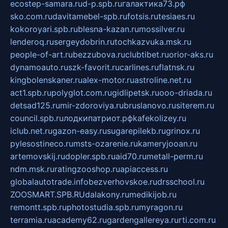
ecostep-samara.ru
d-p.spb.ru
галактика73.рф
sko.com.ru
davitamebel-spb.ru
fotsis.ru
tesiaes.ru
kokoroyari.spb.ru
blesna-kazan.ru
mossilver.ru
lenderoq.ru
sergeydobrin.ru
tochkazvuka.msk.ru
people-of-art.ru
bezzubova.ru
clubtibet.ru
orior-aks.ru
dynamoauto.ru
szk-favorit.ru
carlines.ru
flatnsk.ru
kingbolenskaner.ru
alex-motor.ru
astroline.net.ru
act1.spb.ru
polyglot.com.ru
gidlipetsk.ru
ooo-driada.ru
detsad125.ru
mir-zdoroviya.ru
bruslanovo.ru
siterem.ru
council.spb.ru
лодкипатриот.рф
kafekolizey.ru
iclub.net.ru
gazon-easy.ru
sugarepilekb.ru
grinox.ru
pylesostineco.ru
msts-ozarenie.ru
kameryjooan.ru
artemovskij.ru
dopler.spb.ru
aid70.ru
metall-perm.ru
ndm.msk.ru
ratingzooshop.ru
apiaccess.ru
globalautotrade.info
bezverhovskoe.ru
drsschool.ru
ZOOSMART.SPB.RU
dalakony.ru
medikijob.ru
remontt.spb.ru
photostudia.spb.ru
myragon.ru
terramia.ru
academy62.ru
gardengallereya.ru
rti.com.ru