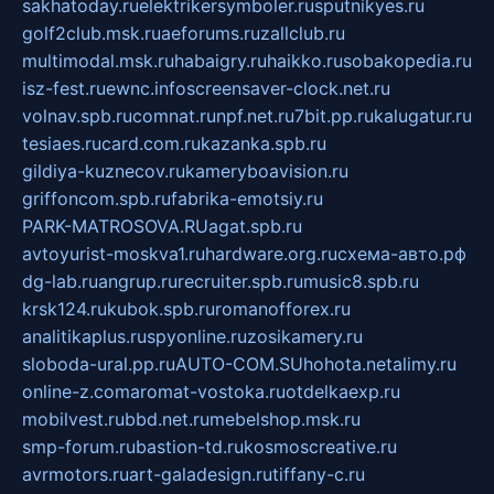
sakhatoday.ru
elektrikersymboler.ru
sputnikyes.ru
golf2club.msk.ru
aeforums.ru
zallclub.ru
multimodal.msk.ru
habaigry.ru
haikko.ru
sobakopedia.ru
isz-fest.ru
ewnc.info
screensaver-clock.net.ru
volnav.spb.ru
comnat.ru
npf.net.ru
7bit.pp.ru
kalugatur.ru
tesiaes.ru
card.com.ru
kazanka.spb.ru
gildiya-kuznecov.ru
kameryboavision.ru
griffoncom.spb.ru
fabrika-emotsiy.ru
PARK-MATROSOVA.RU
agat.spb.ru
avtoyurist-moskva1.ru
hardware.org.ru
схема-авто.рф
dg-lab.ru
angrup.ru
recruiter.spb.ru
music8.spb.ru
krsk124.ru
kubok.spb.ru
romanofforex.ru
analitikaplus.ru
spyonline.ru
zosikamery.ru
sloboda-ural.pp.ru
AUTO-COM.SU
hohota.net
alimy.ru
online-z.com
aromat-vostoka.ru
otdelkaexp.ru
mobilvest.ru
bbd.net.ru
mebelshop.msk.ru
smp-forum.ru
bastion-td.ru
kosmoscreative.ru
avrmotors.ru
art-galadesign.ru
tiffany-c.ru