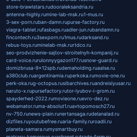
store-brawlstars.ru
dooraleksandria.ru
antenna-highly.ru
mine-lab-msk.ru
1-mus.ru
3-sex-porn.ru
ban-damn.ru
purse-factory.ru
viagra-tablet.ru
fasbags.ru
adler-jun.ru
bandamn.ru
fincontech.ru
3sexporn.ru
1mus.ru
darksand.ru
rebus-toys.ru
minelab-msk.ru
rtdco.ru
seo-prodvizhenie-sajtov-stroitelnyh-kompanij.ru
card-voice.ru
rulonnyygazon177.ru
snow-guard.ru
domizbrusa-9x12spb.ru
demaholding.ru
aalse.ru
a380club.ru
argentinamia.ru
perkoka.ru
movie-one.ru
perk-oka.ru
g-octopus.ru
sibarchives.ru
andreislyusar.ru
naruto-x.ru
pursefactory.ru
tor-lyubov-i-grom.ru
spayderhed-2022.ru
movieone.ru
evro-dez.ru
webamator.ru
ma-absolut1.ru
avtopomosch27.ru
nv-750.ru
news-plain.ru
nertansaga.ru
delanalad.ru
dizfiles.ru
youtubefree.ru
aria-family.ru
roadli.ru
planeta-samara.ru
mysmartbuy.ru
matrasy-kemerovo.ru
ashanet.ru
trade-farm.ru