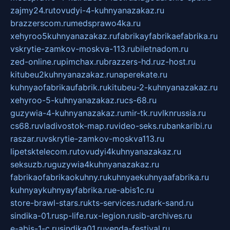
zajmy24.ru
tovudyi-4-kuhnyanazakaz.ru
brazzerscom.ru
medsprawo4ka.ru
xehyroo5kuhnyanazakaz.ru
fabrikayfabrikaefabrika.ru
vskrytie-zamkov-moskva-113.ru
biletnadom.ru
zed-online.ru
pimchax.ru
brazzers-hd.ru
z-host.ru
kitubeu2kuhnyanazakaz.ru
naperekate.ru
kuhnyaofabrikaufabrik.ru
kitubeu-2-kuhnyanazakaz.ru
xehyroo-5-kuhnyanazakaz.ru
cs-68.ru
guzywia-4-kuhnyanazakaz.ru
mir-tk.ru
vlknrussia.ru
cs68.ru
vladivostok-map.ru
video-seks.ru
bankaribi.ru
raszar.ru
vskrytie-zamkov-moskva113.ru
lipetsktelecom.ru
tovudyi4kuhnyanazakaz.ru
seksuzb.ru
guzywia4kuhnyanazakaz.ru
fabrikaofabrikaokuhny.ru
kuhnyaekuhnyaafabrika.ru
kuhnyaykuhnyayfabrika.ru
e-abis1c.ru
store-brawl-stars.ru
kts-services.ru
dark-sand.ru
sindika-01.ru
sp-life.ru
x-legion.ru
sib-archives.ru
e-abis-1-c.ru
sindika01.ru
venda-festival.ru