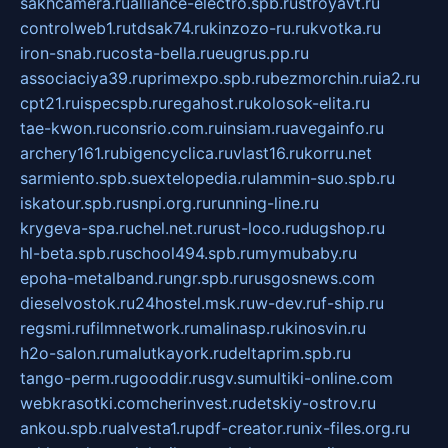
sakhcamera.ru
alliance-electro.spb.ru
stroyavt.ru
controlweb1.ru
tdsak74.ru
kinzozo-ru.ru
kvotka.ru
iron-snab.ru
costa-bella.ru
eugrus.pp.ru
associaciya39.ru
primexpo.spb.ru
bezmorchin.ru
ia2.ru
cpt21.ru
ispecspb.ru
regahost.ru
kolosok-elita.ru
tae-kwon.ru
consrio.com.ru
insiam.ru
avegainfo.ru
archery161.ru
bigencyclica.ru
vlast16.ru
korru.net
sarmiento.spb.su
extelopedia.ru
lammin-suo.spb.ru
iskatour.spb.ru
snpi.org.ru
running-line.ru
krygeva-spa.ru
chel.net.ru
rust-loco.ru
dugshop.ru
hl-beta.spb.ru
school494.spb.ru
mymubaby.ru
epoha-metalband.ru
ngr.spb.ru
rusgosnews.com
dieselvostok.ru
24hostel.msk.ru
w-dev.ru
f-ship.ru
regsmi.ru
filmnetwork.ru
malinasp.ru
kinosvin.ru
h2o-salon.ru
malutkayork.ru
deltaprim.spb.ru
tango-perm.ru
gooddir.ru
sgv.su
multiki-online.com
webkrasotki.com
cherinvest.ru
detskiy-ostrov.ru
ankou.spb.ru
alvesta1.ru
pdf-creator.ru
nix-files.org.ru