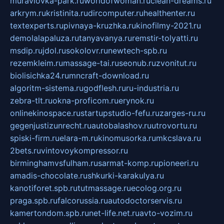
muraviovka-park.ru
worldofwoman.ru
clean-dreams.ru
arkrym.ru
kristinita.ru
dircomputer.ru
healthenter.ru
textexperts.ru
pivnaya-kruzhka.ru
kinofilmy-2021.ru
demolalapaluza.ru
tanyavanya.ru
remstir-tolyatti.ru
msdip.ru
jdol.ru
sokolovr.ru
newtech-spb.ru
rezemkleim.ru
massage-tai.ru
seonub.ru
zvonitut.ru
biolisichka24.ru
mncraft-download.ru
algoritm-sistema.ru
godflesh.ru
ru-industria.ru
zebra-tlt.ru
okna-proficom.ru
erynok.ru
onlinekinospace.ru
startupstudio-fefu.ru
zarges-ru.ru
gegenjustizunrecht.ru
autobalashov.ru
utrovortu.ru
spiski-firm.ru
elara-m.ru
kinomusorka.ru
mkcslava.ru
2bets.ru
vintovoykompressor.ru
birminghamvsfulham.ru
sarmat-komp.ru
pioneeri.ru
amadis-chocolate.ru
shkurki-karakulya.ru
kanotiforet.spb.ru
tutmassage.ru
ecolog.org.ru
praga.spb.ru
falcorussia.ru
autodoctorservis.ru
kamertondom.spb.ru
net-life.net.ru
avto-vozim.ru