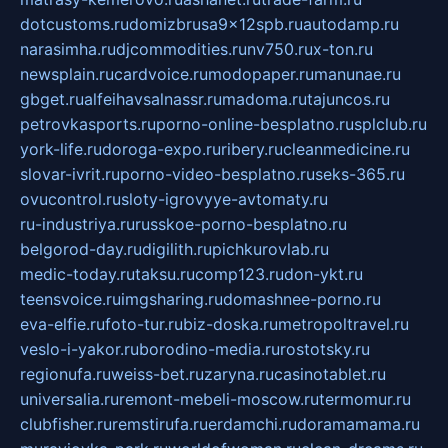
dotcustoms.ru
domizbrusa9x12spb.ru
autodamp.ru
narasimha.ru
djcommodities.ru
nv750.ru
x-ton.ru
newsplain.ru
cardvoice.ru
modopaper.ru
manunae.ru
gbget.ru
alfeihavsalnassr.ru
madoma.ru
tajuncos.ru
petrovkasports.ru
porno-online-besplatno.ru
splclub.ru
york-life.ru
doroga-expo.ru
ribery.ru
cleanmedicine.ru
slovar-ivrit.ru
porno-video-besplatno.ru
seks-365.ru
ovucontrol.ru
sloty-igrovyye-avtomaty.ru
ru-industriya.ru
russkoe-porno-besplatno.ru
belgorod-day.ru
digilith.ru
pichkurovlab.ru
medic-today.ru
taksu.ru
comp123.ru
don-ykt.ru
teensvoice.ru
imgsharing.ru
domashnee-porno.ru
eva-elfie.ru
foto-tur.ru
biz-doska.ru
metropoltravel.ru
veslo-i-yakor.ru
borodino-media.ru
rostotsky.ru
regionufa.ru
weiss-bet.ru
zaryna.ru
casinotablet.ru
universalia.ru
remont-mebeli-moscow.ru
termomur.ru
clubfisher.ru
remstirufa.ru
erdamchi.ru
doramamama.ru