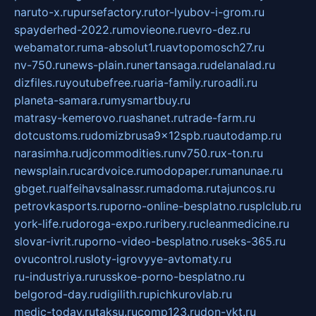
naruto-x.ru
pursefactory.ru
tor-lyubov-i-grom.ru
spayderhed-2022.ru
movieone.ru
evro-dez.ru
webamator.ru
ma-absolut1.ru
avtopomosch27.ru
nv-750.ru
news-plain.ru
nertansaga.ru
delanalad.ru
dizfiles.ru
youtubefree.ru
aria-family.ru
roadli.ru
planeta-samara.ru
mysmartbuy.ru
matrasy-kemerovo.ru
ashanet.ru
trade-farm.ru
dotcustoms.ru
domizbrusa9x12spb.ru
autodamp.ru
narasimha.ru
djcommodities.ru
nv750.ru
x-ton.ru
newsplain.ru
cardvoice.ru
modopaper.ru
manunae.ru
gbget.ru
alfeihavsalnassr.ru
madoma.ru
tajuncos.ru
petrovkasports.ru
porno-online-besplatno.ru
splclub.ru
york-life.ru
doroga-expo.ru
ribery.ru
cleanmedicine.ru
slovar-ivrit.ru
porno-video-besplatno.ru
seks-365.ru
ovucontrol.ru
sloty-igrovyye-avtomaty.ru
ru-industriya.ru
russkoe-porno-besplatno.ru
belgorod-day.ru
digilith.ru
pichkurovlab.ru
medic-today.ru
taksu.ru
comp123.ru
don-ykt.ru