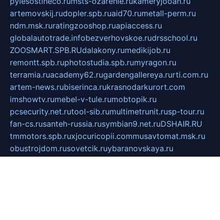
pylesostineco.ru
msts-ozarenie.ru
kameryjooan.ru
artemovskij.ru
dopler.spb.ru
aid70.ru
metall-perm.ru
ndm.msk.ru
ratingzooshop.ru
apiaccess.ru
globalautotrade.info
bezverhovskoe.ru
drsschool.ru
ZOOSMART.SPB.RU
dalakony.ru
medikijob.ru
remontt.spb.ru
photostudia.spb.ru
myragon.ru
terramia.ru
academy62.ru
gardengallereya.ru
rti.com.ru
artem-news.ru
biserinca.ru
krasnodarkurort.com
imshowtv.ru
mebel-v-tule.ru
mobtopik.ru
pcsecurity.net.ru
tool-sib.ru
multimetrunit.ru
sp-tour.ru
fan-cs.ru
santeh-russia.ru
symbian9.net.ru
DSHAIR.RU
tmmotors.spb.ru
xjocuricopii.com
musavtomat.msk.ru
obustrojdom.ru
sovetcik.ru
ybaranovskaya.ru
ppknews.ru
cult-alshei.ru
JAPANRUSSIA.RU
proekciyamebel.ru
imper-finans.ru
rim.org.ru
glamourai.ru
brassminus.ru
zabor-pro.ru
ftn.pp.ru
dorogoe58.ru
laimengpacker.ru
kuzova-zapchasti.ru
sageerp.ru
taxodrom.ru
dsrazvitie.ru
hardcity.net.ru