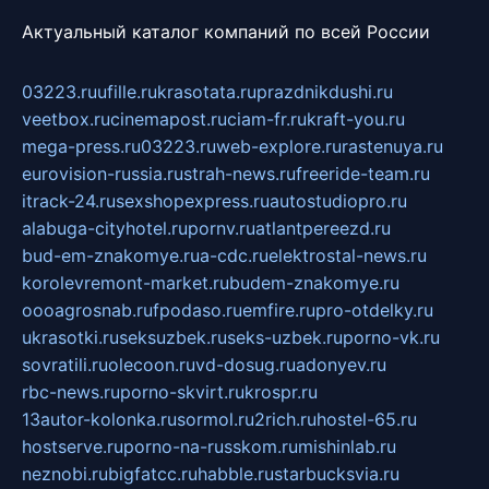
Актуальный каталог компаний по всей России
03223.ru
ufille.ru
krasotata.ru
prazdnikdushi.ru
veetbox.ru
cinemapost.ru
ciam-fr.ru
kraft-you.ru
mega-press.ru
03223.ru
web-explore.ru
rastenuya.ru
eurovision-russia.ru
strah-news.ru
freeride-team.ru
itrack-24.ru
sexshopexpress.ru
autostudiopro.ru
alabuga-cityhotel.ru
pornv.ru
atlantpereezd.ru
bud-em-znakomye.ru
a-cdc.ru
elektrostal-news.ru
korolevremont-market.ru
budem-znakomye.ru
oooagrosnab.ru
fpodaso.ru
emfire.ru
pro-otdelky.ru
ukrasotki.ru
seksuzbek.ru
seks-uzbek.ru
porno-vk.ru
sovratili.ru
olecoon.ru
vd-dosug.ru
adonyev.ru
rbc-news.ru
porno-skvirt.ru
krospr.ru
13autor-kolonka.ru
sormol.ru
2rich.ru
hostel-65.ru
hostserve.ru
porno-na-russkom.ru
mishinlab.ru
neznobi.ru
bigfatcc.ru
habble.ru
starbucksvia.ru