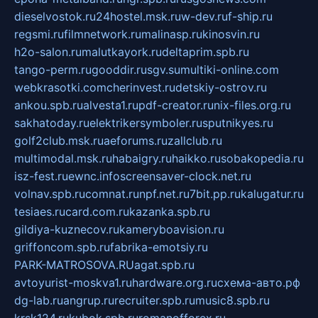
dieselvostok.ru
24hostel.msk.ru
w-dev.ru
f-ship.ru
regsmi.ru
filmnetwork.ru
malinasp.ru
kinosvin.ru
h2o-salon.ru
malutkayork.ru
deltaprim.spb.ru
tango-perm.ru
gooddir.ru
sgv.su
multiki-online.com
webkrasotki.com
cherinvest.ru
detskiy-ostrov.ru
ankou.spb.ru
alvesta1.ru
pdf-creator.ru
nix-files.org.ru
sakhatoday.ru
elektrikersymboler.ru
sputnikyes.ru
golf2club.msk.ru
aeforums.ru
zallclub.ru
multimodal.msk.ru
habaigry.ru
haikko.ru
sobakopedia.ru
isz-fest.ru
ewnc.info
screensaver-clock.net.ru
volnav.spb.ru
comnat.ru
npf.net.ru
7bit.pp.ru
kalugatur.ru
tesiaes.ru
card.com.ru
kazanka.spb.ru
gildiya-kuznecov.ru
kameryboavision.ru
griffoncom.spb.ru
fabrika-emotsiy.ru
PARK-MATROSOVA.RU
agat.spb.ru
avtoyurist-moskva1.ru
hardware.org.ru
схема-авто.рф
dg-lab.ru
angrup.ru
recruiter.spb.ru
music8.spb.ru
krsk124.ru
kubok.spb.ru
romanofforex.ru