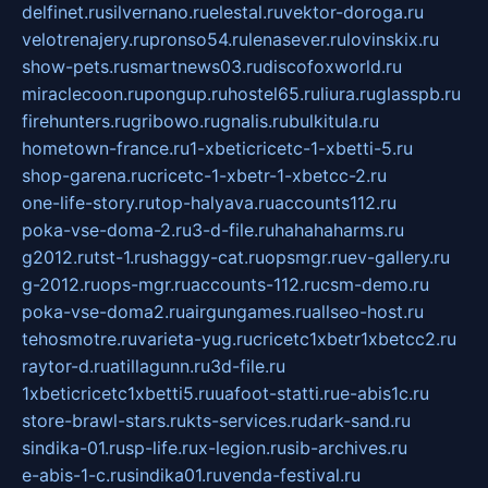
delfinet.ru
silvernano.ru
elestal.ru
vektor-doroga.ru
velotrenajery.ru
pronso54.ru
lenasever.ru
lovinskix.ru
show-pets.ru
smartnews03.ru
discofoxworld.ru
miraclecoon.ru
pongup.ru
hostel65.ru
liura.ru
glasspb.ru
firehunters.ru
gribowo.ru
gnalis.ru
bulkitula.ru
hometown-france.ru
1-xbeticricetc-1-xbetti-5.ru
shop-garena.ru
cricetc-1-xbetr-1-xbetcc-2.ru
one-life-story.ru
top-halyava.ru
accounts112.ru
poka-vse-doma-2.ru
3-d-file.ru
hahahaharms.ru
g2012.ru
tst-1.ru
shaggy-cat.ru
opsmgr.ru
ev-gallery.ru
g-2012.ru
ops-mgr.ru
accounts-112.ru
csm-demo.ru
poka-vse-doma2.ru
airgungames.ru
allseo-host.ru
tehosmotre.ru
varieta-yug.ru
cricetc1xbetr1xbetcc2.ru
raytor-d.ru
atillagunn.ru
3d-file.ru
1xbeticricetc1xbetti5.ru
uafoot-statti.ru
e-abis1c.ru
store-brawl-stars.ru
kts-services.ru
dark-sand.ru
sindika-01.ru
sp-life.ru
x-legion.ru
sib-archives.ru
e-abis-1-c.ru
sindika01.ru
venda-festival.ru