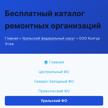
Бесплатный каталог
ремонтных организаций
Главная
»
Уральский федеральный округ
» ООО Контур
Этаж
🏠 Главная
Центральный ФО
Северо-Западный ФО
Приволжский ФО
Уральский ФО