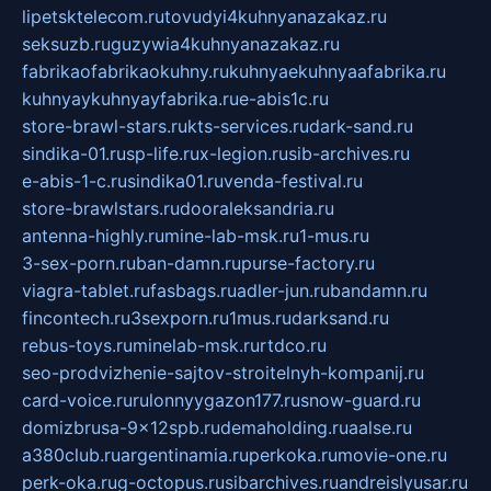
lipetsktelecom.ru
tovudyi4kuhnyanazakaz.ru
seksuzb.ru
guzywia4kuhnyanazakaz.ru
fabrikaofabrikaokuhny.ru
kuhnyaekuhnyaafabrika.ru
kuhnyaykuhnyayfabrika.ru
e-abis1c.ru
store-brawl-stars.ru
kts-services.ru
dark-sand.ru
sindika-01.ru
sp-life.ru
x-legion.ru
sib-archives.ru
e-abis-1-c.ru
sindika01.ru
venda-festival.ru
store-brawlstars.ru
dooraleksandria.ru
antenna-highly.ru
mine-lab-msk.ru
1-mus.ru
3-sex-porn.ru
ban-damn.ru
purse-factory.ru
viagra-tablet.ru
fasbags.ru
adler-jun.ru
bandamn.ru
fincontech.ru
3sexporn.ru
1mus.ru
darksand.ru
rebus-toys.ru
minelab-msk.ru
rtdco.ru
seo-prodvizhenie-sajtov-stroitelnyh-kompanij.ru
card-voice.ru
rulonnyygazon177.ru
snow-guard.ru
domizbrusa-9x12spb.ru
demaholding.ru
aalse.ru
a380club.ru
argentinamia.ru
perkoka.ru
movie-one.ru
perk-oka.ru
g-octopus.ru
sibarchives.ru
andreislyusar.ru