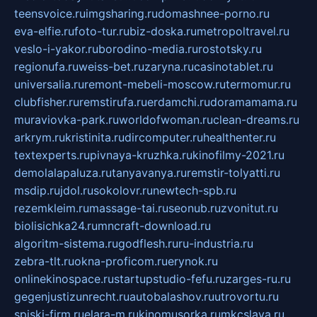
teensvoice.ru
imgsharing.ru
domashnee-porno.ru
eva-elfie.ru
foto-tur.ru
biz-doska.ru
metropoltravel.ru
veslo-i-yakor.ru
borodino-media.ru
rostotsky.ru
regionufa.ru
weiss-bet.ru
zaryna.ru
casinotablet.ru
universalia.ru
remont-mebeli-moscow.ru
termomur.ru
clubfisher.ru
remstirufa.ru
erdamchi.ru
doramamama.ru
muraviovka-park.ru
worldofwoman.ru
clean-dreams.ru
arkrym.ru
kristinita.ru
dircomputer.ru
healthenter.ru
textexperts.ru
pivnaya-kruzhka.ru
kinofilmy-2021.ru
demolalapaluza.ru
tanyavanya.ru
remstir-tolyatti.ru
msdip.ru
jdol.ru
sokolovr.ru
newtech-spb.ru
rezemkleim.ru
massage-tai.ru
seonub.ru
zvonitut.ru
biolisichka24.ru
mncraft-download.ru
algoritm-sistema.ru
godflesh.ru
ru-industria.ru
zebra-tlt.ru
okna-proficom.ru
erynok.ru
onlinekinospace.ru
startupstudio-fefu.ru
zarges-ru.ru
gegenjustizunrecht.ru
autobalashov.ru
utrovortu.ru
spiski-firm.ru
elara-m.ru
kinomusorka.ru
mkcslava.ru