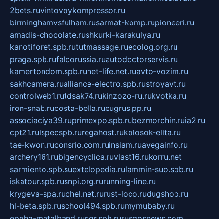
2bets.ru
vintovoykompressor.ru
birminghamvsfulham.ru
sarmat-komp.ru
pioneeri.ru
amadis-chocolate.ru
shkurki-karakulya.ru
kanotiforet.spb.ru
tutmassage.ru
ecolog.org.ru
praga.spb.ru
falcorussia.ru
autodoctorservis.ru
kamertondom.spb.ru
net-life.net.ru
avto-vozim.ru
sakhcamera.ru
alliance-electro.spb.ru
stroyavt.ru
controlweb1.ru
tdsak74.ru
kinzozo-ru.ru
kvotka.ru
iron-snab.ru
costa-bella.ru
eugrus.pp.ru
associaciya39.ru
primexpo.spb.ru
bezmorchin.ru
ia2.ru
cpt21.ru
ispecspb.ru
regahost.ru
kolosok-elita.ru
tae-kwon.ru
consrio.com.ru
insiam.ru
avegainfo.ru
archery161.ru
bigencyclica.ru
vlast16.ru
korru.net
sarmiento.spb.su
extelopedia.ru
lammin-suo.spb.ru
iskatour.spb.ru
snpi.org.ru
running-line.ru
krygeva-spa.ru
chel.net.ru
rust-loco.ru
dugshop.ru
hl-beta.spb.ru
school494.spb.ru
mymubaby.ru
epoha-metalband.ru
ngr.spb.ru
rusgosnews.com