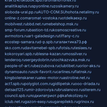
analitikaplus.ru
spyonline.ru
zosikamery.ru
sloboda-ural.pp.ru
AUTO-COM.SU
hohota.net
alimy.ru
online-z.com
aromat-vostoka.ru
otdelkaexp.ru
mobilvest.ru
bbd.net.ru
mebelshop.msk.ru
smp-forum.ru
bastion-td.ru
kosmoscreative.ru
avrmotors.ru
art-galadesign.ru
tiffany-c.ru
ecostep-samara.ru
d-p.spb.ru
галактика73.рф
sko.com.ru
davitamebel-spb.ru
fotsis.ru
tesiaes.ru
kokoroyari.spb.ru
blesna-kazan.ru
mossilver.ru
lenderoq.ru
sergeydobrin.ru
tochkazvuka.msk.ru
people-of-art.ru
bezzubova.ru
clubtibet.ru
orior-aks.ru
dynamoauto.ru
szk-favorit.ru
carlines.ru
flatnsk.ru
kingbolenskaner.ru
alex-motor.ru
astroline.net.ru
act1.spb.ru
polyglot.com.ru
gidlipetsk.ru
ooo-driada.ru
detsad125.ru
mir-zdoroviya.ru
bruslanovo.ru
siterem.ru
council.spb.ru
лодкипатриот.рф
kafekolizey.ru
iclub.net.ru
gazon-easy.ru
sugarepilekb.ru
grinox.ru