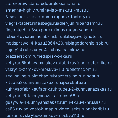
store-brawlstars.ru
dooraleksandria.ru
antenna-highly.ru
mine-lab-msk.ru
1-mus.ru
3-sex-porn.ru
ban-damn.ru
purse-factory.ru
viagra-tablet.ru
fasbags.ru
adler-jun.ru
bandamn.ru
fincontech.ru
3sexporn.ru
1mus.ru
darksand.ru
rebus-toys.ru
minelab-msk.ru
alabuga-cityhotel.ru
medsprawo-4-ka.ru
2864420.ru
blagodarenie-spb.ru
zajmy24.ru
tovudyi-4-kuhnyanazakaz.ru
brazzerscom.ru
medsprawo4ka.ru
xehyroo5kuhnyanazakaz.ru
fabrikayfabrikaefabrika.ru
vskrytie-zamkov-moskva-113.ru
biletnadom.ru
zed-online.ru
pimchax.ru
brazzers-hd.ru
z-host.ru
kitubeu2kuhnyanazakaz.ru
naperekate.ru
kuhnyaofabrikaufabrik.ru
kitubeu-2-kuhnyanazakaz.ru
xehyroo-5-kuhnyanazakaz.ru
cs-68.ru
guzywia-4-kuhnyanazakaz.ru
mir-tk.ru
vlknrussia.ru
cs68.ru
vladivostok-map.ru
video-seks.ru
bankaribi.ru
raszar.ru
vskrytie-zamkov-moskva113.ru