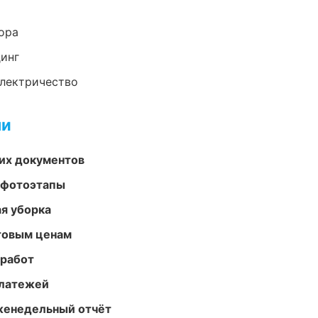
ора
динг
электричество
ми
их документов
 фотоэтапы
ая уборка
птовым ценам
 работ
платежей
женедельный отчёт