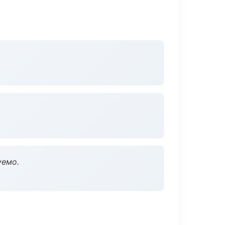
уемо.