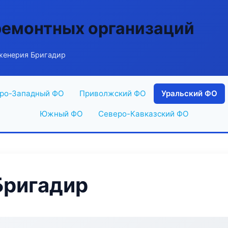
ремонтных организаций
женерия Бригадир
ро-Западный ФО
Приволжский ФО
Уральский ФО
Южный ФО
Северо-Кавказский ФО
Бригадир