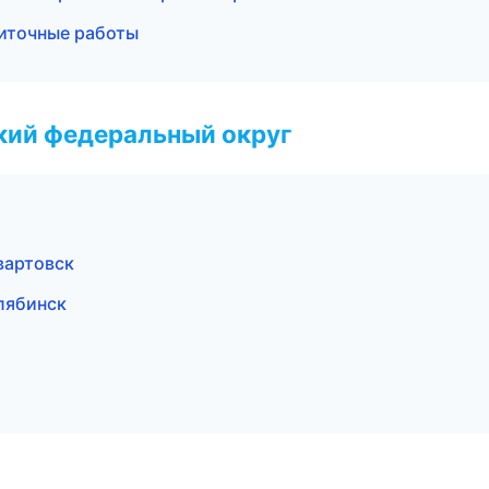
литочные работы
ский федеральный округ
вартовск
лябинск