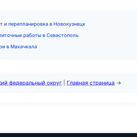
т и перепланировка в Новокузнецк
литочные работы в Севастополь
ри в Махачкала
кий федеральный округ
|
Главная страница
→