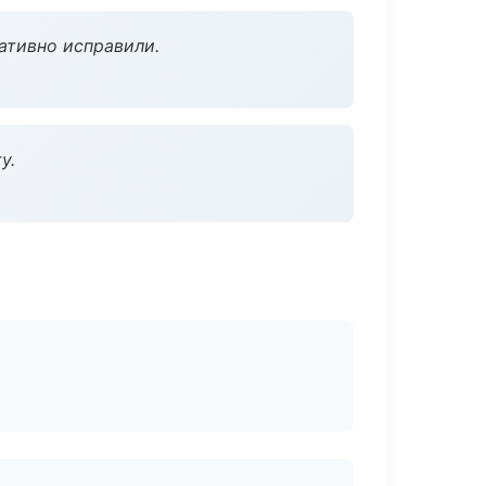
ативно исправили.
у.