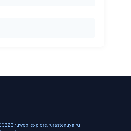
03223.ru
web-explore.ru
rastenuya.ru