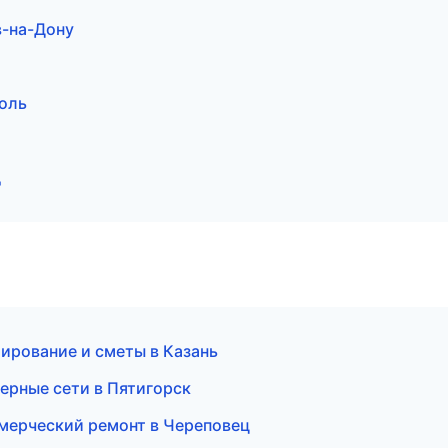
в-на-Дону
оль
д
ирование и сметы в Казань
рные сети в Пятигорск
мерческий ремонт в Череповец