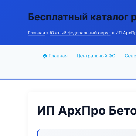
Бесплатный каталог 
Главная
»
Южный федеральный округ
» ИП АрхПр
🏠 Главная
Центральный ФО
Севе
ИП АрхПро Бет