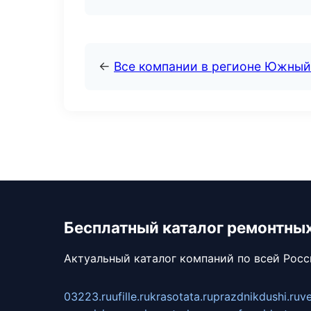
←
Все компании в регионе Южный
Бесплатный каталог ремонтны
Актуальный каталог компаний по всей Рос
03223.ru
ufille.ru
krasotata.ru
prazdnikdushi.ru
v