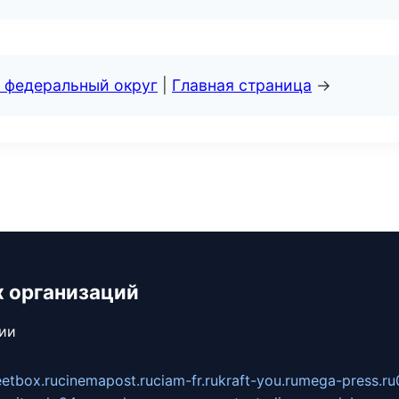
 федеральный округ
|
Главная страница
→
х организаций
сии
eetbox.ru
cinemapost.ru
ciam-fr.ru
kraft-you.ru
mega-press.ru