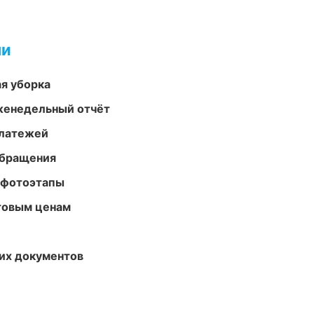
ми
ая уборка
женедельный отчёт
платежей
обращения
 фотоэтапы
птовым ценам
их документов