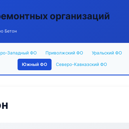
ремонтных организаций
о Бетон
ро-Западный ФО
Приволжский ФО
Уральский ФО
Южный ФО
Северо-Кавказский ФО
он