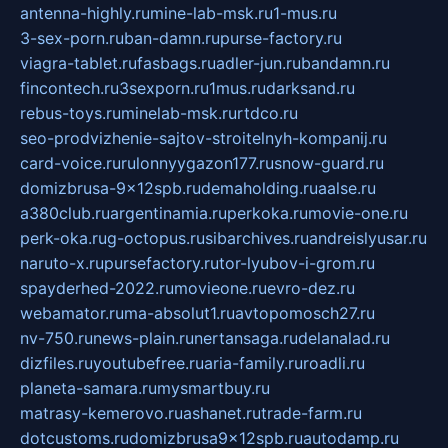
antenna-highly.ru
mine-lab-msk.ru
1-mus.ru
3-sex-porn.ru
ban-damn.ru
purse-factory.ru
viagra-tablet.ru
fasbags.ru
adler-jun.ru
bandamn.ru
fincontech.ru
3sexporn.ru
1mus.ru
darksand.ru
rebus-toys.ru
minelab-msk.ru
rtdco.ru
seo-prodvizhenie-sajtov-stroitelnyh-kompanij.ru
card-voice.ru
rulonnyygazon177.ru
snow-guard.ru
domizbrusa-9x12spb.ru
demaholding.ru
aalse.ru
a380club.ru
argentinamia.ru
perkoka.ru
movie-one.ru
perk-oka.ru
g-octopus.ru
sibarchives.ru
andreislyusar.ru
naruto-x.ru
pursefactory.ru
tor-lyubov-i-grom.ru
spayderhed-2022.ru
movieone.ru
evro-dez.ru
webamator.ru
ma-absolut1.ru
avtopomosch27.ru
nv-750.ru
news-plain.ru
nertansaga.ru
delanalad.ru
dizfiles.ru
youtubefree.ru
aria-family.ru
roadli.ru
planeta-samara.ru
mysmartbuy.ru
matrasy-kemerovo.ru
ashanet.ru
trade-farm.ru
dotcustoms.ru
domizbrusa9x12spb.ru
autodamp.ru