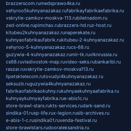
brazzerscom.ru
medsprawo4ka.ru
xehyroo5kuhnyanazakaz.ru
fabrikayfabrikaefabrika.ru
vskrytie-zamkov-moskva-113.ru
biletnadom.ru
zed-online.ru
pimchax.ru
brazzers-hd.ru
z-host.ru
kitubeu2kuhnyanazakaz.ru
naperekate.ru
kuhnyaofabrikaufabrik.ru
kitubeu-2-kuhnyanazakaz.ru
xehyroo-5-kuhnyanazakaz.ru
cs-68.ru
guzywia-4-kuhnyanazakaz.ru
mir-tk.ru
vlknrussia.ru
cs68.ru
vladivostok-map.ru
video-seks.ru
bankaribi.ru
raszar.ru
vskrytie-zamkov-moskva113.ru
lipetsktelecom.ru
tovudyi4kuhnyanazakaz.ru
seksuzb.ru
guzywia4kuhnyanazakaz.ru
fabrikaofabrikaokuhny.ru
kuhnyaekuhnyaafabrika.ru
kuhnyaykuhnyayfabrika.ru
e-abis1c.ru
store-brawl-stars.ru
kts-services.ru
dark-sand.ru
sindika-01.ru
sp-life.ru
x-legion.ru
sib-archives.ru
e-abis-1-c.ru
sindika01.ru
venda-festival.ru
store-brawlstars.ru
dooraleksandria.ru