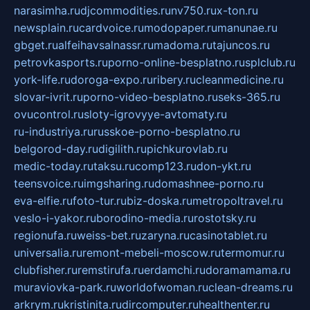
narasimha.ru
djcommodities.ru
nv750.ru
x-ton.ru
newsplain.ru
cardvoice.ru
modopaper.ru
manunae.ru
gbget.ru
alfeihavsalnassr.ru
madoma.ru
tajuncos.ru
petrovkasports.ru
porno-online-besplatno.ru
splclub.ru
york-life.ru
doroga-expo.ru
ribery.ru
cleanmedicine.ru
slovar-ivrit.ru
porno-video-besplatno.ru
seks-365.ru
ovucontrol.ru
sloty-igrovyye-avtomaty.ru
ru-industriya.ru
russkoe-porno-besplatno.ru
belgorod-day.ru
digilith.ru
pichkurovlab.ru
medic-today.ru
taksu.ru
comp123.ru
don-ykt.ru
teensvoice.ru
imgsharing.ru
domashnee-porno.ru
eva-elfie.ru
foto-tur.ru
biz-doska.ru
metropoltravel.ru
veslo-i-yakor.ru
borodino-media.ru
rostotsky.ru
regionufa.ru
weiss-bet.ru
zaryna.ru
casinotablet.ru
universalia.ru
remont-mebeli-moscow.ru
termomur.ru
clubfisher.ru
remstirufa.ru
erdamchi.ru
doramamama.ru
muraviovka-park.ru
worldofwoman.ru
clean-dreams.ru
arkrym.ru
kristinita.ru
dircomputer.ru
healthenter.ru