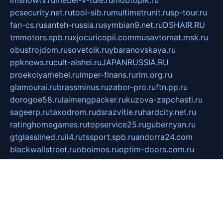
imshowtv.ru
mebel-v-tule.ru
mobtopik.ru
pcsecurity.net.ru
tool-sib.ru
multimetrunit.ru
sp-tour.ru
fan-cs.ru
santeh-russia.ru
symbian9.net.ru
DSHAIR.RU
tmmotors.spb.ru
xjocuricopii.com
musavtomat.msk.ru
obustrojdom.ru
sovetcik.ru
ybaranovskaya.ru
ppknews.ru
cult-alshei.ru
JAPANRUSSIA.RU
proekciyamebel.ru
imper-finans.ru
rim.org.ru
glamourai.ru
brassminus.ru
zabor-pro.ru
ftn.pp.ru
dorogoe58.ru
laimengpacker.ru
kuzova-zapchasti.ru
sageerp.ru
taxodrom.ru
dsrazvitie.ru
hardcity.net.ru
ratinghomegames.ru
topservice25.ru
gubernyan.ru
gtglasslined.ru
ii4.ru
tssport.spb.ru
andorra24.com
blackwallstreet.ru
oboimos.ru
optim-doors.com.ru
ikuch.ru
nycr.org.ru
npa21.ru
vremya-ch.spb.ru
desert000.ru
ivtorgi.ru
ifiori.ru
catalog-statei.ru
dcv.org.ru
spetsmaster174.ru
ipkameryhiseeu.ru
dum26.ru
ruspol.spb.ru
fr-opendp.ru
kam-solnyshko.ru
cheyenne-arapaho.ru
sevzapmetal.spb.ru