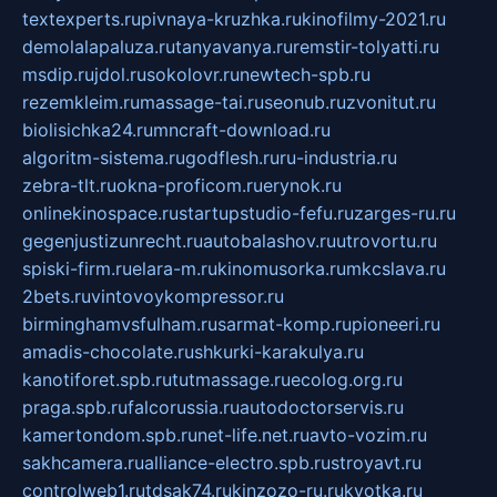
textexperts.ru
pivnaya-kruzhka.ru
kinofilmy-2021.ru
demolalapaluza.ru
tanyavanya.ru
remstir-tolyatti.ru
msdip.ru
jdol.ru
sokolovr.ru
newtech-spb.ru
rezemkleim.ru
massage-tai.ru
seonub.ru
zvonitut.ru
biolisichka24.ru
mncraft-download.ru
algoritm-sistema.ru
godflesh.ru
ru-industria.ru
zebra-tlt.ru
okna-proficom.ru
erynok.ru
onlinekinospace.ru
startupstudio-fefu.ru
zarges-ru.ru
gegenjustizunrecht.ru
autobalashov.ru
utrovortu.ru
spiski-firm.ru
elara-m.ru
kinomusorka.ru
mkcslava.ru
2bets.ru
vintovoykompressor.ru
birminghamvsfulham.ru
sarmat-komp.ru
pioneeri.ru
amadis-chocolate.ru
shkurki-karakulya.ru
kanotiforet.spb.ru
tutmassage.ru
ecolog.org.ru
praga.spb.ru
falcorussia.ru
autodoctorservis.ru
kamertondom.spb.ru
net-life.net.ru
avto-vozim.ru
sakhcamera.ru
alliance-electro.spb.ru
stroyavt.ru
controlweb1.ru
tdsak74.ru
kinzozo-ru.ru
kvotka.ru