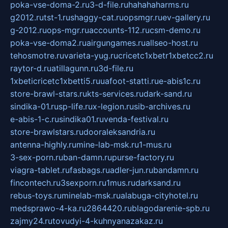
poka-vse-doma-2.ru
3-d-file.ru
hahahaharms.ru
g2012.ru
tst-1.ru
shaggy-cat.ru
opsmgr.ru
ev-gallery.ru
g-2012.ru
ops-mgr.ru
accounts-112.ru
csm-demo.ru
poka-vse-doma2.ru
airgungames.ru
allseo-host.ru
tehosmotre.ru
varieta-yug.ru
cricetc1xbetr1xbetcc2.ru
raytor-d.ru
atillagunn.ru
3d-file.ru
1xbeticricetc1xbetti5.ru
uafoot-statti.ru
e-abis1c.ru
store-brawl-stars.ru
kts-services.ru
dark-sand.ru
sindika-01.ru
sp-life.ru
x-legion.ru
sib-archives.ru
e-abis-1-c.ru
sindika01.ru
venda-festival.ru
store-brawlstars.ru
dooraleksandria.ru
antenna-highly.ru
mine-lab-msk.ru
1-mus.ru
3-sex-porn.ru
ban-damn.ru
purse-factory.ru
viagra-tablet.ru
fasbags.ru
adler-jun.ru
bandamn.ru
fincontech.ru
3sexporn.ru
1mus.ru
darksand.ru
rebus-toys.ru
minelab-msk.ru
alabuga-cityhotel.ru
medsprawo-4-ka.ru
2864420.ru
blagodarenie-spb.ru
zajmy24.ru
tovudyi-4-kuhnyanazakaz.ru