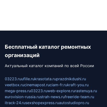
Бесплатный каталог ремонтных
организаций
Актуальный каталог компаний по всей России
03223.ru
ufille.ru
krasotata.ru
prazdnikdushi.ru
veetbox.ru
cinemapost.ru
ciam-fr.ru
kraft-you.ru
mega-press.ru
03223.ru
web-explore.ru
rastenuya.ru
eurovision-russia.ru
strah-news.ru
freeride-team.ru
itrack-24.ru
sexshopexpress.ru
autostudiopro.ru