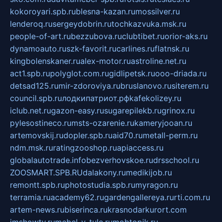
kokoroyari.spb.ru
blesna-kazan.ru
mossilver.ru
lenderoq.ru
sergeydobrin.ru
tochkazvuka.msk.ru
people-of-art.ru
bezzubova.ru
clubtibet.ru
orior-aks.ru
dynamoauto.ru
szk-favorit.ru
carlines.ru
flatnsk.ru
kingbolenskaner.ru
alex-motor.ru
astroline.net.ru
act1.spb.ru
polyglot.com.ru
gidlipetsk.ru
ooo-driada.ru
detsad125.ru
mir-zdoroviya.ru
bruslanovo.ru
siterem.ru
council.spb.ru
лодкипатриот.рф
kafekolizey.ru
iclub.net.ru
gazon-easy.ru
sugarepilekb.ru
grinox.ru
pylesostineco.ru
msts-ozarenie.ru
kameryjooan.ru
artemovskij.ru
dopler.spb.ru
aid70.ru
metall-perm.ru
ndm.msk.ru
ratingzooshop.ru
apiaccess.ru
globalautotrade.info
bezverhovskoe.ru
drsschool.ru
ZOOSMART.SPB.RU
dalakony.ru
medikijob.ru
remontt.spb.ru
photostudia.spb.ru
myragon.ru
terramia.ru
academy62.ru
gardengallereya.ru
rti.com.ru
artem-news.ru
biserinca.ru
krasnodarkurort.com