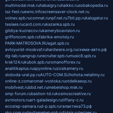
multimodal.msk.ru
habaigry.ru
haikko.ru
sobakopedia.ru
isz-fest.ru
ewnc.info
screensaver-clock.net.ru
volnav.spb.ru
comnat.ru
npf.net.ru
7bit.pp.ru
kalugatur.ru
tesiaes.ru
card.com.ru
kazanka.spb.ru
gildiya-kuznecov.ru
kameryboavision.ru
griffoncom.spb.ru
fabrika-emotsiy.ru
PARK-MATROSOVA.RU
agat.spb.ru
avtoyurist-moskva1.ru
hardware.org.ru
схема-авто.рф
dg-lab.ru
angrup.ru
recruiter.spb.ru
music8.spb.ru
krsk124.ru
kubok.spb.ru
romanofforex.ru
analitikaplus.ru
spyonline.ru
zosikamery.ru
sloboda-ural.pp.ru
AUTO-COM.SU
hohota.net
alimy.ru
online-z.com
aromat-vostoka.ru
otdelkaexp.ru
mobilvest.ru
bbd.net.ru
mebelshop.msk.ru
smp-forum.ru
bastion-td.ru
kosmoscreative.ru
avrmotors.ru
art-galadesign.ru
tiffany-c.ru
ecostep-samara.ru
d-p.spb.ru
галактика73.рф
sko.com.ru
davitamebel-spb.ru
fotsis.ru
tesiaes.ru