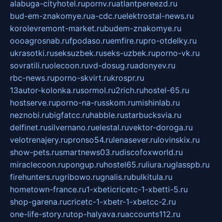
alabuga-cityhotel.ru
pornv.ru
atlantpereezd.ru
bud-em-znakomye.ru
a-cdc.ru
elektrostal-news.ru
korolevremont-market.ru
budem-znakomye.ru
oooagrosnab.ru
fpodaso.ru
emfire.ru
pro-otdelky.ru
ukrasotki.ru
seksuzbek.ru
seks-uzbek.ru
porno-vk.ru
sovratili.ru
olecoon.ru
vd-dosug.ru
adonyev.ru
rbc-news.ru
porno-skvirt.ru
krospr.ru
13autor-kolonka.ru
sormol.ru
2rich.ru
hostel-65.ru
hostserve.ru
porno-na-russkom.ru
mishinlab.ru
neznobi.ru
bigfatcc.ru
habble.ru
starbucksvia.ru
delfinet.ru
silvernano.ru
elestal.ru
vektor-doroga.ru
velotrenajery.ru
pronso54.ru
lenasever.ru
lovinskix.ru
show-pets.ru
smartnews03.ru
discofoxworld.ru
miraclecoon.ru
pongup.ru
hostel65.ru
liura.ru
glasspb.ru
firehunters.ru
gribowo.ru
gnalis.ru
bulkitula.ru
hometown-france.ru
1-xbeticricetc-1-xbetti-5.ru
shop-garena.ru
cricetc-1-xbetr-1-xbetcc-2.ru
one-life-story.ru
top-halyava.ru
accounts112.ru