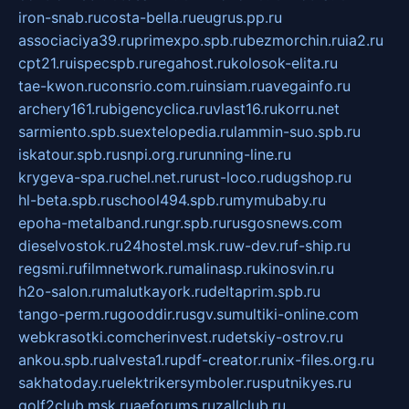
iron-snab.ru
costa-bella.ru
eugrus.pp.ru
associaciya39.ru
primexpo.spb.ru
bezmorchin.ru
ia2.ru
cpt21.ru
ispecspb.ru
regahost.ru
kolosok-elita.ru
tae-kwon.ru
consrio.com.ru
insiam.ru
avegainfo.ru
archery161.ru
bigencyclica.ru
vlast16.ru
korru.net
sarmiento.spb.su
extelopedia.ru
lammin-suo.spb.ru
iskatour.spb.ru
snpi.org.ru
running-line.ru
krygeva-spa.ru
chel.net.ru
rust-loco.ru
dugshop.ru
hl-beta.spb.ru
school494.spb.ru
mymubaby.ru
epoha-metalband.ru
ngr.spb.ru
rusgosnews.com
dieselvostok.ru
24hostel.msk.ru
w-dev.ru
f-ship.ru
regsmi.ru
filmnetwork.ru
malinasp.ru
kinosvin.ru
h2o-salon.ru
malutkayork.ru
deltaprim.spb.ru
tango-perm.ru
gooddir.ru
sgv.su
multiki-online.com
webkrasotki.com
cherinvest.ru
detskiy-ostrov.ru
ankou.spb.ru
alvesta1.ru
pdf-creator.ru
nix-files.org.ru
sakhatoday.ru
elektrikersymboler.ru
sputnikyes.ru
golf2club.msk.ru
aeforums.ru
zallclub.ru