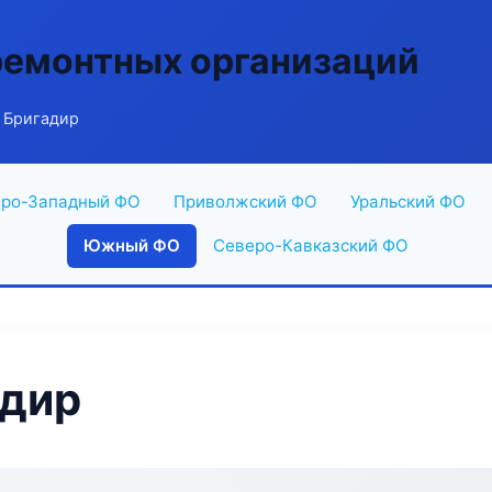
ремонтных организаций
 Бригадир
ро-Западный ФО
Приволжский ФО
Уральский ФО
Южный ФО
Северо-Кавказский ФО
адир