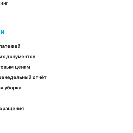
динг
ми
платежей
их документов
птовым ценам
женедельный отчёт
ая уборка
обращения