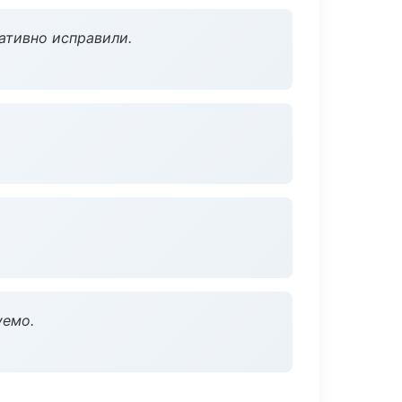
ативно исправили.
уемо.