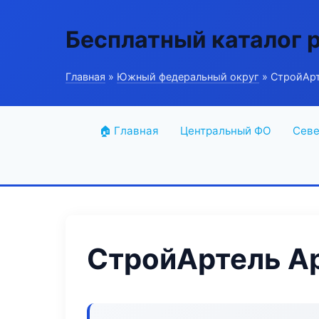
Бесплатный каталог 
Главная
»
Южный федеральный округ
» СтройАрт
🏠 Главная
Центральный ФО
Севе
СтройАртель А