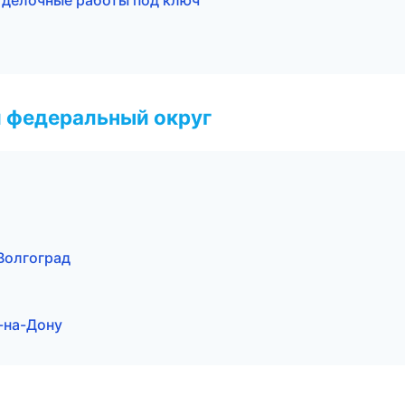
делочные работы под ключ
 федеральный округ
Волгоград
-на-Дону