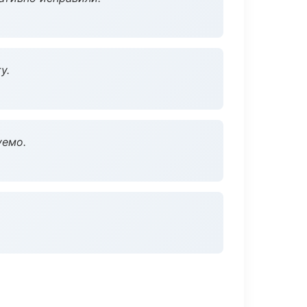
у.
уемо.