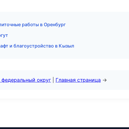
литочные работы в Оренбург
ргут
афт и благоустройство в Кызыл
 федеральный округ
|
Главная страница
→