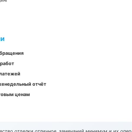
динг
ми
обращения
 работ
платежей
женедельный отчёт
птовым ценам
чество отделки отличное, замечаний минимум и их опер