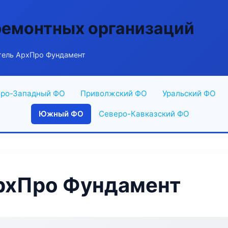
ремонтных организаций
ель АрхПро Фундамент
ро-Западный ФО
Приволжский ФО
Уральский ФО
Южный ФО
Северо-Кавказский ФО
рхПро Фундамент