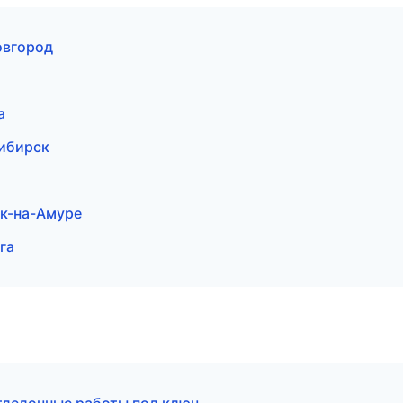
овгород
а
сибирск
к-на-Амуре
га