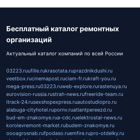
Бесплатный каталог ремонтных
организаций
Актуальный каталог компаний по всей России
03223.ru
ufille.ru
krasotata.ru
prazdnikdushi.ru
veetbox.ru
cinemapost.ru
ciam-fr.ru
kraft-you.ru
mega-press.ru
03223.ru
web-explore.ru
rastenuya.ru
eurovision-russia.ru
strah-news.ru
freeride-team.ru
itrack-24.ru
sexshopexpress.ru
autostudiopro.ru
alabuga-cityhotel.ru
pornv.ru
atlantpereezd.ru
bud-em-znakomye.ru
a-cdc.ru
elektrostal-news.ru
korolevremont-market.ru
budem-znakomye.ru
oooagrosnab.ru
fpodaso.ru
emfire.ru
pro-otdelky.ru