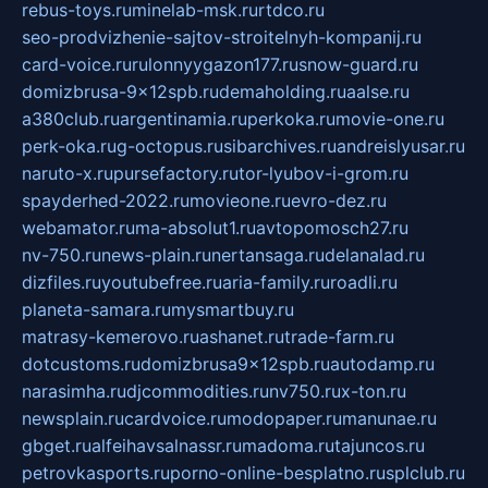
rebus-toys.ru
minelab-msk.ru
rtdco.ru
seo-prodvizhenie-sajtov-stroitelnyh-kompanij.ru
card-voice.ru
rulonnyygazon177.ru
snow-guard.ru
domizbrusa-9x12spb.ru
demaholding.ru
aalse.ru
a380club.ru
argentinamia.ru
perkoka.ru
movie-one.ru
perk-oka.ru
g-octopus.ru
sibarchives.ru
andreislyusar.ru
naruto-x.ru
pursefactory.ru
tor-lyubov-i-grom.ru
spayderhed-2022.ru
movieone.ru
evro-dez.ru
webamator.ru
ma-absolut1.ru
avtopomosch27.ru
nv-750.ru
news-plain.ru
nertansaga.ru
delanalad.ru
dizfiles.ru
youtubefree.ru
aria-family.ru
roadli.ru
planeta-samara.ru
mysmartbuy.ru
matrasy-kemerovo.ru
ashanet.ru
trade-farm.ru
dotcustoms.ru
domizbrusa9x12spb.ru
autodamp.ru
narasimha.ru
djcommodities.ru
nv750.ru
x-ton.ru
newsplain.ru
cardvoice.ru
modopaper.ru
manunae.ru
gbget.ru
alfeihavsalnassr.ru
madoma.ru
tajuncos.ru
petrovkasports.ru
porno-online-besplatno.ru
splclub.ru