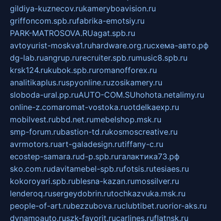
gildiya-kuznecov.ru
kameryboavision.ru
griffoncom.spb.ru
fabrika-emotsiy.ru
PARK-MATROSOVA.RU
agat.spb.ru
avtoyurist-moskva1.ru
hardware.org.ru
схема-авто.рф
dg-lab.ru
angrup.ru
recruiter.spb.ru
music8.spb.ru
krsk124.ru
kubok.spb.ru
romanofforex.ru
analitikaplus.ru
spyonline.ru
zosikamery.ru
sloboda-ural.pp.ru
AUTO-COM.SU
hohota.net
alimy.ru
online-z.com
aromat-vostoka.ru
otdelkaexp.ru
mobilvest.ru
bbd.net.ru
mebelshop.msk.ru
smp-forum.ru
bastion-td.ru
kosmoscreative.ru
avrmotors.ru
art-galadesign.ru
tiffany-c.ru
ecostep-samara.ru
d-p.spb.ru
галактика73.рф
sko.com.ru
davitamebel-spb.ru
fotsis.ru
tesiaes.ru
kokoroyari.spb.ru
blesna-kazan.ru
mossilver.ru
lenderoq.ru
sergeydobrin.ru
tochkazvuka.msk.ru
people-of-art.ru
bezzubova.ru
clubtibet.ru
orior-aks.ru
dynamoauto.ru
szk-favorit.ru
carlines.ru
flatnsk.ru