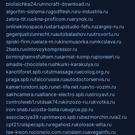
biolisichka24.ru
mncraft-download.ru
algoritm-sistema.ru
godflesh.ru
ru-industria.ru
zebra-tlt.ru
okna-proficom.ru
erynok.ru
onlinekinospace.ru
startupstudio-fefu.ru
zarges-ru.ru
gegenjustizunrecht.ru
autobalashov.ru
utrovortu.ru
spiski-firm.ru
elara-m.ru
kinomusorka.ru
mkcslava.ru
2bets.ru
vintovoykompressor.ru
birminghamvsfulham.ru
sarmat-komp.ru
pioneeri.ru
amadis-chocolate.ru
shkurki-karakulya.ru
kanotiforet.spb.ru
tutmassage.ru
ecolog.org.ru
praga.spb.ru
falcorussia.ru
autodoctorservis.ru
kamertondom.spb.ru
net-life.net.ru
avto-vozim.ru
sakhcamera.ru
alliance-electro.spb.ru
stroyavt.ru
controlweb1.ru
tdsak74.ru
kinzozo-ru.ru
kvotka.ru
iron-snab.ru
costa-bella.ru
eugrus.pp.ru
associaciya39.ru
primexpo.spb.ru
bezmorchin.ru
ia2.ru
cpt21.ru
ispecspb.ru
regahost.ru
kolosok-elita.ru
tae-kwon.ru
consrio.com.ru
insiam.ru
avegainfo.ru