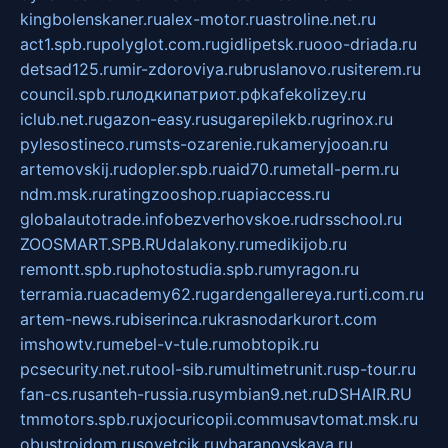
kingbolenskaner.ru
alex-motor.ru
astroline.net.ru
act1.spb.ru
polyglot.com.ru
gidlipetsk.ru
ooo-driada.ru
detsad125.ru
mir-zdoroviya.ru
bruslanovo.ru
siterem.ru
council.spb.ru
лодкипатриот.рф
kafekolizey.ru
iclub.net.ru
gazon-easy.ru
sugarepilekb.ru
grinox.ru
pylesostineco.ru
msts-ozarenie.ru
kameryjooan.ru
artemovskij.ru
dopler.spb.ru
aid70.ru
metall-perm.ru
ndm.msk.ru
ratingzooshop.ru
apiaccess.ru
globalautotrade.info
bezverhovskoe.ru
drsschool.ru
ZOOSMART.SPB.RU
dalakony.ru
medikijob.ru
remontt.spb.ru
photostudia.spb.ru
myragon.ru
terramia.ru
academy62.ru
gardengallereya.ru
rti.com.ru
artem-news.ru
biserinca.ru
krasnodarkurort.com
imshowtv.ru
mebel-v-tule.ru
mobtopik.ru
pcsecurity.net.ru
tool-sib.ru
multimetrunit.ru
sp-tour.ru
fan-cs.ru
santeh-russia.ru
symbian9.net.ru
DSHAIR.RU
tmmotors.spb.ru
xjocuricopii.com
musavtomat.msk.ru
obustrojdom.ru
sovetcik.ru
ybaranovskaya.ru