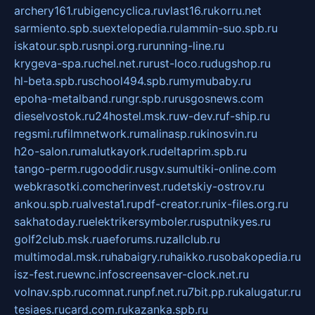
archery161.ru
bigencyclica.ru
vlast16.ru
korru.net
sarmiento.spb.su
extelopedia.ru
lammin-suo.spb.ru
iskatour.spb.ru
snpi.org.ru
running-line.ru
krygeva-spa.ru
chel.net.ru
rust-loco.ru
dugshop.ru
hl-beta.spb.ru
school494.spb.ru
mymubaby.ru
epoha-metalband.ru
ngr.spb.ru
rusgosnews.com
dieselvostok.ru
24hostel.msk.ru
w-dev.ru
f-ship.ru
regsmi.ru
filmnetwork.ru
malinasp.ru
kinosvin.ru
h2o-salon.ru
malutkayork.ru
deltaprim.spb.ru
tango-perm.ru
gooddir.ru
sgv.su
multiki-online.com
webkrasotki.com
cherinvest.ru
detskiy-ostrov.ru
ankou.spb.ru
alvesta1.ru
pdf-creator.ru
nix-files.org.ru
sakhatoday.ru
elektrikersymboler.ru
sputnikyes.ru
golf2club.msk.ru
aeforums.ru
zallclub.ru
multimodal.msk.ru
habaigry.ru
haikko.ru
sobakopedia.ru
isz-fest.ru
ewnc.info
screensaver-clock.net.ru
volnav.spb.ru
comnat.ru
npf.net.ru
7bit.pp.ru
kalugatur.ru
tesiaes.ru
card.com.ru
kazanka.spb.ru