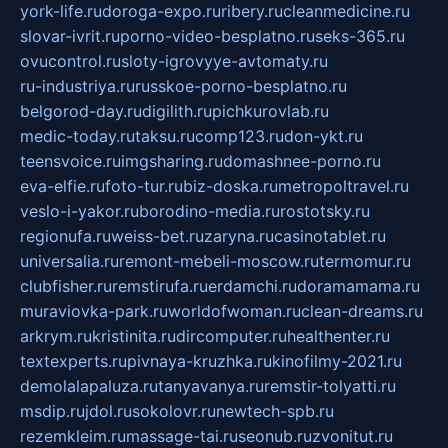
york-life.ru
doroga-expo.ru
ribery.ru
cleanmedicine.ru
slovar-ivrit.ru
porno-video-besplatno.ru
seks-365.ru
ovucontrol.ru
sloty-igrovyye-avtomaty.ru
ru-industriya.ru
russkoe-porno-besplatno.ru
belgorod-day.ru
digilith.ru
pichkurovlab.ru
medic-today.ru
taksu.ru
comp123.ru
don-ykt.ru
teensvoice.ru
imgsharing.ru
domashnee-porno.ru
eva-elfie.ru
foto-tur.ru
biz-doska.ru
metropoltravel.ru
veslo-i-yakor.ru
borodino-media.ru
rostotsky.ru
regionufa.ru
weiss-bet.ru
zaryna.ru
casinotablet.ru
universalia.ru
remont-mebeli-moscow.ru
termomur.ru
clubfisher.ru
remstirufa.ru
erdamchi.ru
doramamama.ru
muraviovka-park.ru
worldofwoman.ru
clean-dreams.ru
arkrym.ru
kristinita.ru
dircomputer.ru
healthenter.ru
textexperts.ru
pivnaya-kruzhka.ru
kinofilmy-2021.ru
demolalapaluza.ru
tanyavanya.ru
remstir-tolyatti.ru
msdip.ru
jdol.ru
sokolovr.ru
newtech-spb.ru
rezemkleim.ru
massage-tai.ru
seonub.ru
zvonitut.ru