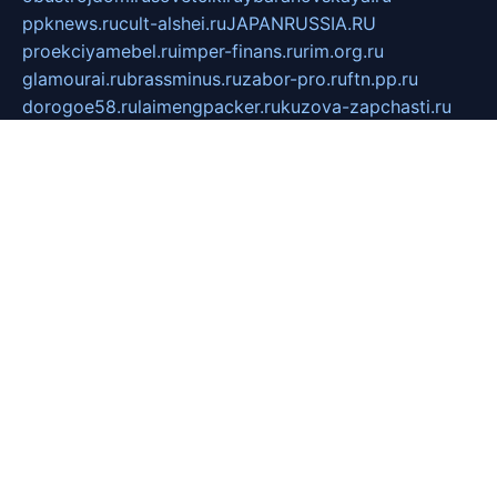
ppknews.ru
cult-alshei.ru
JAPANRUSSIA.RU
proekciyamebel.ru
imper-finans.ru
rim.org.ru
glamourai.ru
brassminus.ru
zabor-pro.ru
ftn.pp.ru
dorogoe58.ru
laimengpacker.ru
kuzova-zapchasti.ru
sageerp.ru
taxodrom.ru
dsrazvitie.ru
hardcity.net.ru
ratinghomegames.ru
topservice25.ru
gubernyan.ru
gtglasslined.ru
ii4.ru
tssport.spb.ru
andorra24.com
blackwallstreet.ru
oboimos.ru
optim-doors.com.ru
ikuch.ru
nycr.org.ru
npa21.ru
vremya-ch.spb.ru
desert000.ru
ivtorgi.ru
ifiori.ru
catalog-statei.ru
dcv.org.ru
spetsmaster174.ru
ipkameryhiseeu.ru
dum26.ru
ruspol.spb.ru
fr-opendp.ru
kam-solnyshko.ru
cheyenne-arapaho.ru
sevzapmetal.spb.ru
ted-lapidus.spb.ru
parasite-eliminator.ru
sigma-complete.ru
modernworld.ru
dama-moda.ru
eholot-group.ru
sk-nvkz.ru
DRONGOLD.RU
democratia2.ru
i-farmer.ru
mass-sport.org
jablonex.spb.ru
bookmess.ru
linkword.ru