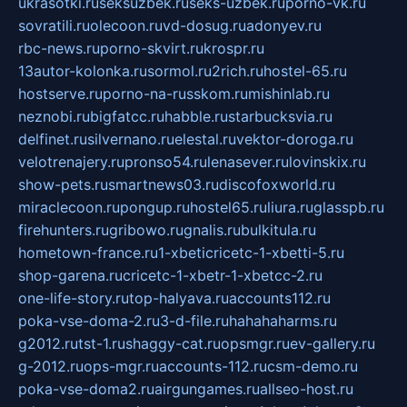
ukrasotki.ru
seksuzbek.ru
seks-uzbek.ru
porno-vk.ru
sovratili.ru
olecoon.ru
vd-dosug.ru
adonyev.ru
rbc-news.ru
porno-skvirt.ru
krospr.ru
13autor-kolonka.ru
sormol.ru
2rich.ru
hostel-65.ru
hostserve.ru
porno-na-russkom.ru
mishinlab.ru
neznobi.ru
bigfatcc.ru
habble.ru
starbucksvia.ru
delfinet.ru
silvernano.ru
elestal.ru
vektor-doroga.ru
velotrenajery.ru
pronso54.ru
lenasever.ru
lovinskix.ru
show-pets.ru
smartnews03.ru
discofoxworld.ru
miraclecoon.ru
pongup.ru
hostel65.ru
liura.ru
glasspb.ru
firehunters.ru
gribowo.ru
gnalis.ru
bulkitula.ru
hometown-france.ru
1-xbeticricetc-1-xbetti-5.ru
shop-garena.ru
cricetc-1-xbetr-1-xbetcc-2.ru
one-life-story.ru
top-halyava.ru
accounts112.ru
poka-vse-doma-2.ru
3-d-file.ru
hahahaharms.ru
g2012.ru
tst-1.ru
shaggy-cat.ru
opsmgr.ru
ev-gallery.ru
g-2012.ru
ops-mgr.ru
accounts-112.ru
csm-demo.ru
poka-vse-doma2.ru
airgungames.ru
allseo-host.ru