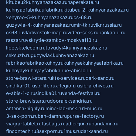
kitubeu2kuhnyanazakaz.ru
naperekate.ru
kuhnyaofabrikaufabrik.ru
kitubeu-2-kuhnyanazakaz.ru
xehyroo-5-kuhnyanazakaz.ru
cs-68.ru
guzywia-4-kuhnyanazakaz.ru
mir-tk.ru
vlknrussia.ru
cs68.ru
vladivostok-map.ru
video-seks.ru
bankaribi.ru
raszar.ru
vskrytie-zamkov-moskva113.ru
lipetsktelecom.ru
tovudyi4kuhnyanazakaz.ru
seksuzb.ru
guzywia4kuhnyanazakaz.ru
fabrikaofabrikaokuhny.ru
kuhnyaekuhnyaafabrika.ru
kuhnyaykuhnyayfabrika.ru
e-abis1c.ru
store-brawl-stars.ru
kts-services.ru
dark-sand.ru
sindika-01.ru
sp-life.ru
x-legion.ru
sib-archives.ru
e-abis-1-c.ru
sindika01.ru
venda-festival.ru
store-brawlstars.ru
dooraleksandria.ru
antenna-highly.ru
mine-lab-msk.ru
1-mus.ru
3-sex-porn.ru
ban-damn.ru
purse-factory.ru
viagra-tablet.ru
fasbags.ru
adler-jun.ru
bandamn.ru
fincontech.ru
3sexporn.ru
1mus.ru
darksand.ru