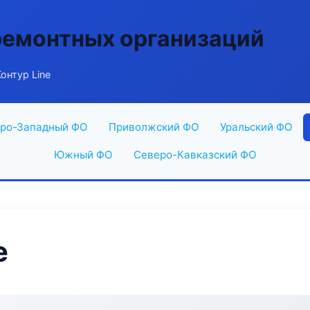
ремонтных организаций
онтур Line
ро-Западный ФО
Приволжский ФО
Уральский ФО
Южный ФО
Северо-Кавказский ФО
e