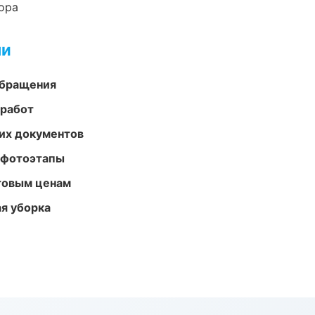
ора
ми
обращения
 работ
их документов
 фотоэтапы
птовым ценам
ая уборка