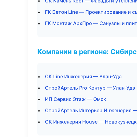
СК Камень Roof — Фасады и утеплен
ГК Бетон Line — Проектирование и с
ГК Монтаж АрхПро — Санузлы и пли
Компании в регионе: Сибир
СК Line Инженерия — Улан-Удэ
СтройАртель Pro Контур — Улан-Удэ
ИП Сервис Этаж — Омск
СтройАртель Интерьер Инженерия 
СК Инженерия House — Новокузнецк