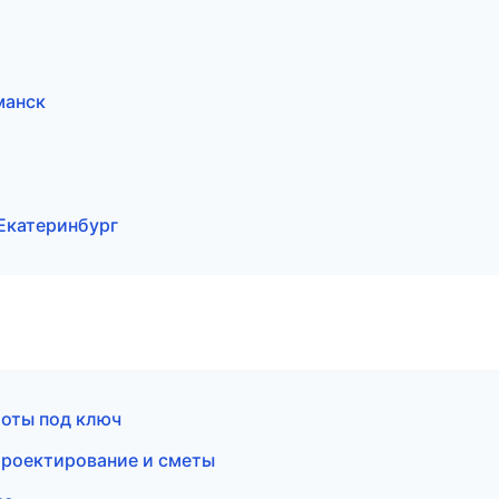
манск
Екатеринбург
оты под ключ
роектирование и сметы