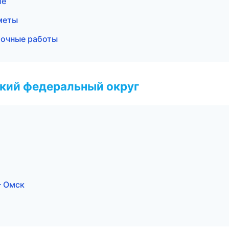
ие
меты
точные работы
ский федеральный округ
— Омск