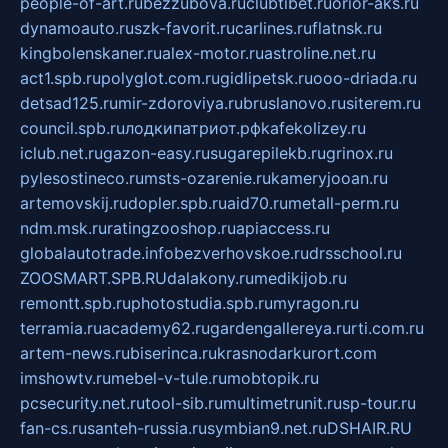
people-of-art.ru
bezzubova.ru
clubtibet.ru
orior-aks.ru
dynamoauto.ru
szk-favorit.ru
carlines.ru
flatnsk.ru
kingbolenskaner.ru
alex-motor.ru
astroline.net.ru
act1.spb.ru
polyglot.com.ru
gidlipetsk.ru
ooo-driada.ru
detsad125.ru
mir-zdoroviya.ru
bruslanovo.ru
siterem.ru
council.spb.ru
лодкипатриот.рф
kafekolizey.ru
iclub.net.ru
gazon-easy.ru
sugarepilekb.ru
grinox.ru
pylesostineco.ru
msts-ozarenie.ru
kameryjooan.ru
artemovskij.ru
dopler.spb.ru
aid70.ru
metall-perm.ru
ndm.msk.ru
ratingzooshop.ru
apiaccess.ru
globalautotrade.info
bezverhovskoe.ru
drsschool.ru
ZOOSMART.SPB.RU
dalakony.ru
medikijob.ru
remontt.spb.ru
photostudia.spb.ru
myragon.ru
terramia.ru
academy62.ru
gardengallereya.ru
rti.com.ru
artem-news.ru
biserinca.ru
krasnodarkurort.com
imshowtv.ru
mebel-v-tule.ru
mobtopik.ru
pcsecurity.net.ru
tool-sib.ru
multimetrunit.ru
sp-tour.ru
fan-cs.ru
santeh-russia.ru
symbian9.net.ru
DSHAIR.RU