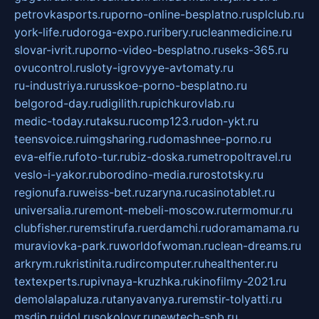
petrovkasports.ru
porno-online-besplatno.ru
splclub.ru
york-life.ru
doroga-expo.ru
ribery.ru
cleanmedicine.ru
slovar-ivrit.ru
porno-video-besplatno.ru
seks-365.ru
ovucontrol.ru
sloty-igrovyye-avtomaty.ru
ru-industriya.ru
russkoe-porno-besplatno.ru
belgorod-day.ru
digilith.ru
pichkurovlab.ru
medic-today.ru
taksu.ru
comp123.ru
don-ykt.ru
teensvoice.ru
imgsharing.ru
domashnee-porno.ru
eva-elfie.ru
foto-tur.ru
biz-doska.ru
metropoltravel.ru
veslo-i-yakor.ru
borodino-media.ru
rostotsky.ru
regionufa.ru
weiss-bet.ru
zaryna.ru
casinotablet.ru
universalia.ru
remont-mebeli-moscow.ru
termomur.ru
clubfisher.ru
remstirufa.ru
erdamchi.ru
doramamama.ru
muraviovka-park.ru
worldofwoman.ru
clean-dreams.ru
arkrym.ru
kristinita.ru
dircomputer.ru
healthenter.ru
textexperts.ru
pivnaya-kruzhka.ru
kinofilmy-2021.ru
demolalapaluza.ru
tanyavanya.ru
remstir-tolyatti.ru
msdip.ru
jdol.ru
sokolovr.ru
newtech-spb.ru