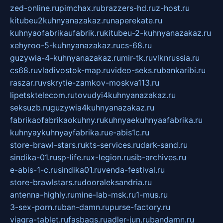
zed-online.ru
pimchax.ru
brazzers-hd.ru
z-host.ru
kitubeu2kuhnyanazakaz.ru
naperekate.ru
kuhnyaofabrikaufabrik.ru
kitubeu-2-kuhnyanazakaz.ru
xehyroo-5-kuhnyanazakaz.ru
cs-68.ru
guzywia-4-kuhnyanazakaz.ru
mir-tk.ru
vlknrussia.ru
cs68.ru
vladivostok-map.ru
video-seks.ru
bankaribi.ru
raszar.ru
vskrytie-zamkov-moskva113.ru
lipetsktelecom.ru
tovudyi4kuhnyanazakaz.ru
seksuzb.ru
guzywia4kuhnyanazakaz.ru
fabrikaofabrikaokuhny.ru
kuhnyaekuhnyaafabrika.ru
kuhnyaykuhnyayfabrika.ru
e-abis1c.ru
store-brawl-stars.ru
kts-services.ru
dark-sand.ru
sindika-01.ru
sp-life.ru
x-legion.ru
sib-archives.ru
e-abis-1-c.ru
sindika01.ru
venda-festival.ru
store-brawlstars.ru
dooraleksandria.ru
antenna-highly.ru
mine-lab-msk.ru
1-mus.ru
3-sex-porn.ru
ban-damn.ru
purse-factory.ru
viagra-tablet.ru
fasbags.ru
adler-jun.ru
bandamn.ru