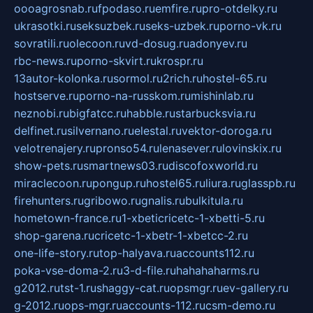
oooagrosnab.ru
fpodaso.ru
emfire.ru
pro-otdelky.ru
ukrasotki.ru
seksuzbek.ru
seks-uzbek.ru
porno-vk.ru
sovratili.ru
olecoon.ru
vd-dosug.ru
adonyev.ru
rbc-news.ru
porno-skvirt.ru
krospr.ru
13autor-kolonka.ru
sormol.ru
2rich.ru
hostel-65.ru
hostserve.ru
porno-na-russkom.ru
mishinlab.ru
neznobi.ru
bigfatcc.ru
habble.ru
starbucksvia.ru
delfinet.ru
silvernano.ru
elestal.ru
vektor-doroga.ru
velotrenajery.ru
pronso54.ru
lenasever.ru
lovinskix.ru
show-pets.ru
smartnews03.ru
discofoxworld.ru
miraclecoon.ru
pongup.ru
hostel65.ru
liura.ru
glasspb.ru
firehunters.ru
gribowo.ru
gnalis.ru
bulkitula.ru
hometown-france.ru
1-xbeticricetc-1-xbetti-5.ru
shop-garena.ru
cricetc-1-xbetr-1-xbetcc-2.ru
one-life-story.ru
top-halyava.ru
accounts112.ru
poka-vse-doma-2.ru
3-d-file.ru
hahahaharms.ru
g2012.ru
tst-1.ru
shaggy-cat.ru
opsmgr.ru
ev-gallery.ru
g-2012.ru
ops-mgr.ru
accounts-112.ru
csm-demo.ru