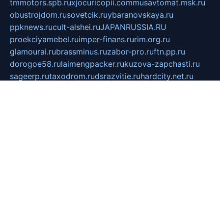
tmmotors.spb.ru
xjocuricopii.com
musavtomat.msk.ru
obustrojdom.ru
sovetcik.ru
ybaranovskaya.ru
ppknews.ru
cult-alshei.ru
JAPANRUSSIA.RU
proekciyamebel.ru
imper-finans.ru
rim.org.ru
glamourai.ru
brassminus.ru
zabor-pro.ru
ftn.pp.ru
dorogoe58.ru
laimengpacker.ru
kuzova-zapchasti.ru
sageerp.ru
taxodrom.ru
dsrazvitie.ru
hardcity.net.ru
ratinghomegames.ru
topservice25.ru
gubernyan.ru
gtglasslined.ru
ii4.ru
tssport.spb.ru
andorra24.com
blackwallstreet.ru
oboimos.ru
optim-doors.com.ru
ikuch.ru
nycr.org.ru
npa21.ru
vremya-ch.spb.ru
desert000.ru
ivtorgi.ru
ifiori.ru
catalog-statei.ru
dcv.org.ru
spetsmaster174.ru
ipkameryhiseeu.ru
dum26.ru
ruspol.spb.ru
fr-opendp.ru
kam-solnyshko.ru
cheyenne-arapaho.ru
sevzapmetal.spb.ru
ted-lapidus.spb.ru
parasite-eliminator.ru
sigma-complete.ru
modernworld.ru
dama-moda.ru
eholot-group.ru
sk-nvkz.ru
DRONGOLD.RU