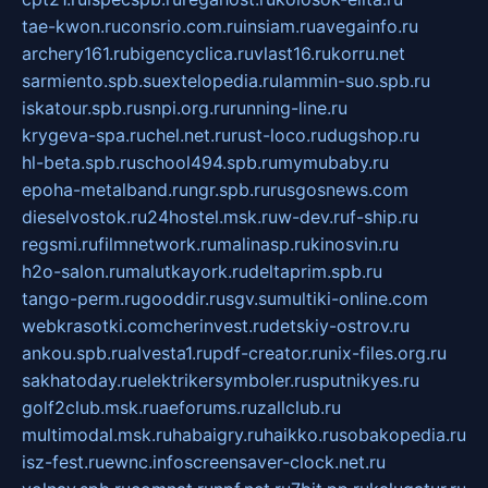
tae-kwon.ru
consrio.com.ru
insiam.ru
avegainfo.ru
archery161.ru
bigencyclica.ru
vlast16.ru
korru.net
sarmiento.spb.su
extelopedia.ru
lammin-suo.spb.ru
iskatour.spb.ru
snpi.org.ru
running-line.ru
krygeva-spa.ru
chel.net.ru
rust-loco.ru
dugshop.ru
hl-beta.spb.ru
school494.spb.ru
mymubaby.ru
epoha-metalband.ru
ngr.spb.ru
rusgosnews.com
dieselvostok.ru
24hostel.msk.ru
w-dev.ru
f-ship.ru
regsmi.ru
filmnetwork.ru
malinasp.ru
kinosvin.ru
h2o-salon.ru
malutkayork.ru
deltaprim.spb.ru
tango-perm.ru
gooddir.ru
sgv.su
multiki-online.com
webkrasotki.com
cherinvest.ru
detskiy-ostrov.ru
ankou.spb.ru
alvesta1.ru
pdf-creator.ru
nix-files.org.ru
sakhatoday.ru
elektrikersymboler.ru
sputnikyes.ru
golf2club.msk.ru
aeforums.ru
zallclub.ru
multimodal.msk.ru
habaigry.ru
haikko.ru
sobakopedia.ru
isz-fest.ru
ewnc.info
screensaver-clock.net.ru