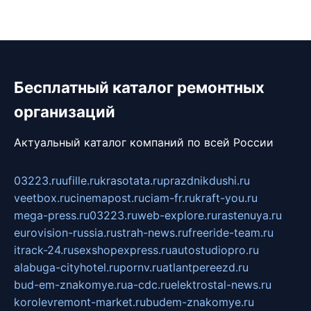
Бесплатный каталог ремонтных
организаций
Актуальный каталог компаний по всей России
03223.ru
ufille.ru
krasotata.ru
prazdnikdushi.ru
veetbox.ru
cinemapost.ru
ciam-fr.ru
kraft-you.ru
mega-press.ru
03223.ru
web-explore.ru
rastenuya.ru
eurovision-russia.ru
strah-news.ru
freeride-team.ru
itrack-24.ru
sexshopexpress.ru
autostudiopro.ru
alabuga-cityhotel.ru
pornv.ru
atlantpereezd.ru
bud-em-znakomye.ru
a-cdc.ru
elektrostal-news.ru
korolevremont-market.ru
budem-znakomye.ru