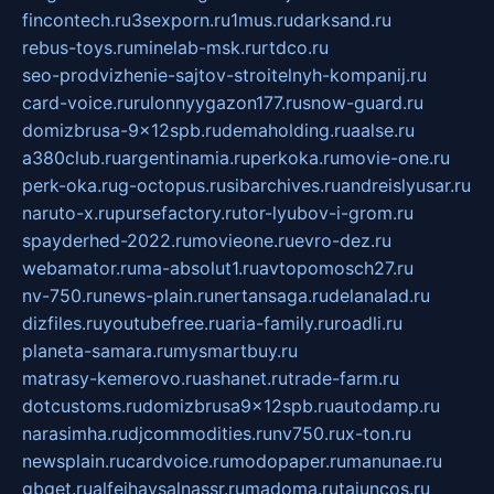
fincontech.ru
3sexporn.ru
1mus.ru
darksand.ru
rebus-toys.ru
minelab-msk.ru
rtdco.ru
seo-prodvizhenie-sajtov-stroitelnyh-kompanij.ru
card-voice.ru
rulonnyygazon177.ru
snow-guard.ru
domizbrusa-9x12spb.ru
demaholding.ru
aalse.ru
a380club.ru
argentinamia.ru
perkoka.ru
movie-one.ru
perk-oka.ru
g-octopus.ru
sibarchives.ru
andreislyusar.ru
naruto-x.ru
pursefactory.ru
tor-lyubov-i-grom.ru
spayderhed-2022.ru
movieone.ru
evro-dez.ru
webamator.ru
ma-absolut1.ru
avtopomosch27.ru
nv-750.ru
news-plain.ru
nertansaga.ru
delanalad.ru
dizfiles.ru
youtubefree.ru
aria-family.ru
roadli.ru
planeta-samara.ru
mysmartbuy.ru
matrasy-kemerovo.ru
ashanet.ru
trade-farm.ru
dotcustoms.ru
domizbrusa9x12spb.ru
autodamp.ru
narasimha.ru
djcommodities.ru
nv750.ru
x-ton.ru
newsplain.ru
cardvoice.ru
modopaper.ru
manunae.ru
gbget.ru
alfeihavsalnassr.ru
madoma.ru
tajuncos.ru