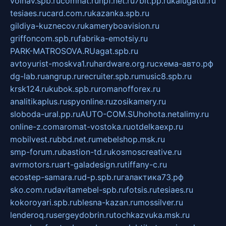
volnav.spb.ru
comnat.ru
npf.net.ru
7bit.pp.ru
kalugatur.ru
tesiaes.ru
card.com.ru
kazanka.spb.ru
gildiya-kuznecov.ru
kameryboavision.ru
griffoncom.spb.ru
fabrika-emotsiy.ru
PARK-MATROSOVA.RU
agat.spb.ru
avtoyurist-moskva1.ru
hardware.org.ru
схема-авто.рф
dg-lab.ru
angrup.ru
recruiter.spb.ru
music8.spb.ru
krsk124.ru
kubok.spb.ru
romanofforex.ru
analitikaplus.ru
spyonline.ru
zosikamery.ru
sloboda-ural.pp.ru
AUTO-COM.SU
hohota.net
alimy.ru
online-z.com
aromat-vostoka.ru
otdelkaexp.ru
mobilvest.ru
bbd.net.ru
mebelshop.msk.ru
smp-forum.ru
bastion-td.ru
kosmoscreative.ru
avrmotors.ru
art-galadesign.ru
tiffany-c.ru
ecostep-samara.ru
d-p.spb.ru
галактика73.рф
sko.com.ru
davitamebel-spb.ru
fotsis.ru
tesiaes.ru
kokoroyari.spb.ru
blesna-kazan.ru
mossilver.ru
lenderoq.ru
sergeydobrin.ru
tochkazvuka.msk.ru