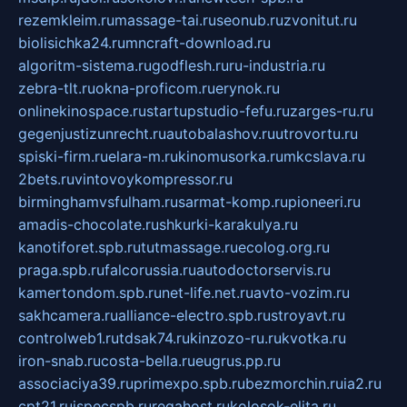
rezemkleim.ru
massage-tai.ru
seonub.ru
zvonitut.ru
biolisichka24.ru
mncraft-download.ru
algoritm-sistema.ru
godflesh.ru
ru-industria.ru
zebra-tlt.ru
okna-proficom.ru
erynok.ru
onlinekinospace.ru
startupstudio-fefu.ru
zarges-ru.ru
gegenjustizunrecht.ru
autobalashov.ru
utrovortu.ru
spiski-firm.ru
elara-m.ru
kinomusorka.ru
mkcslava.ru
2bets.ru
vintovoykompressor.ru
birminghamvsfulham.ru
sarmat-komp.ru
pioneeri.ru
amadis-chocolate.ru
shkurki-karakulya.ru
kanotiforet.spb.ru
tutmassage.ru
ecolog.org.ru
praga.spb.ru
falcorussia.ru
autodoctorservis.ru
kamertondom.spb.ru
net-life.net.ru
avto-vozim.ru
sakhcamera.ru
alliance-electro.spb.ru
stroyavt.ru
controlweb1.ru
tdsak74.ru
kinzozo-ru.ru
kvotka.ru
iron-snab.ru
costa-bella.ru
eugrus.pp.ru
associaciya39.ru
primexpo.spb.ru
bezmorchin.ru
ia2.ru
cpt21.ru
ispecspb.ru
regahost.ru
kolosok-elita.ru