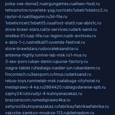
poka-vse-doma2.ru
airgungames.ru
allseo-host.ru
tehosmotre.ru
varieta-yug.ru
cricetc1xbetr1xbetcc2.ru
raytor-d.ru
atillagunn.ru
3d-file.ru
1xbeticricetc1xbetti5.ru
uafoot-statti.ru
e-abis1c.ru
store-brawl-stars.ru
kts-services.ru
dark-sand.ru
sindika-01.ru
sp-life.ru
x-legion.ru
sib-archives.ru
e-abis-1-c.ru
sindika01.ru
venda-festival.ru
store-brawlstars.ru
dooraleksandria.ru
antenna-highly.ru
mine-lab-msk.ru
1-mus.ru
3-sex-porn.ru
ban-damn.ru
purse-factory.ru
viagra-tablet.ru
fasbags.ru
adler-jun.ru
bandamn.ru
fincontech.ru
3sexporn.ru
1mus.ru
darksand.ru
rebus-toys.ru
minelab-msk.ru
alabuga-cityhotel.ru
medsprawo-4-ka.ru
2864420.ru
blagodarenie-spb.ru
zajmy24.ru
tovudyi-4-kuhnyanazakaz.ru
brazzerscom.ru
medsprawo4ka.ru
xehyroo5kuhnyanazakaz.ru
fabrikayfabrikaefabrika.ru
vskrytie-zamkov-moskva-113.ru
biletnadom.ru