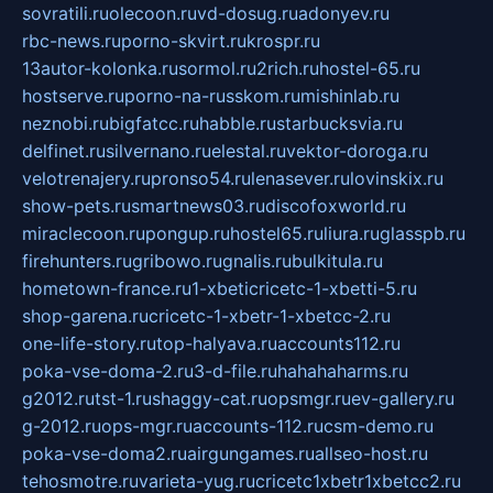
sovratili.ru
olecoon.ru
vd-dosug.ru
adonyev.ru
rbc-news.ru
porno-skvirt.ru
krospr.ru
13autor-kolonka.ru
sormol.ru
2rich.ru
hostel-65.ru
hostserve.ru
porno-na-russkom.ru
mishinlab.ru
neznobi.ru
bigfatcc.ru
habble.ru
starbucksvia.ru
delfinet.ru
silvernano.ru
elestal.ru
vektor-doroga.ru
velotrenajery.ru
pronso54.ru
lenasever.ru
lovinskix.ru
show-pets.ru
smartnews03.ru
discofoxworld.ru
miraclecoon.ru
pongup.ru
hostel65.ru
liura.ru
glasspb.ru
firehunters.ru
gribowo.ru
gnalis.ru
bulkitula.ru
hometown-france.ru
1-xbeticricetc-1-xbetti-5.ru
shop-garena.ru
cricetc-1-xbetr-1-xbetcc-2.ru
one-life-story.ru
top-halyava.ru
accounts112.ru
poka-vse-doma-2.ru
3-d-file.ru
hahahaharms.ru
g2012.ru
tst-1.ru
shaggy-cat.ru
opsmgr.ru
ev-gallery.ru
g-2012.ru
ops-mgr.ru
accounts-112.ru
csm-demo.ru
poka-vse-doma2.ru
airgungames.ru
allseo-host.ru
tehosmotre.ru
varieta-yug.ru
cricetc1xbetr1xbetcc2.ru