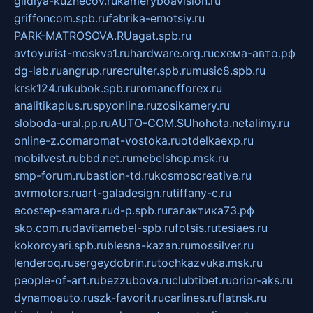
gildiya-kuznecov.ru
kameryboavision.ru
griffoncom.spb.ru
fabrika-emotsiy.ru
PARK-MATROSOVA.RU
agat.spb.ru
avtoyurist-moskva1.ru
hardware.org.ru
схема-авто.рф
dg-lab.ru
angrup.ru
recruiter.spb.ru
music8.spb.ru
krsk124.ru
kubok.spb.ru
romanofforex.ru
analitikaplus.ru
spyonline.ru
zosikamery.ru
sloboda-ural.pp.ru
AUTO-COM.SU
hohota.net
alimy.ru
online-z.com
aromat-vostoka.ru
otdelkaexp.ru
mobilvest.ru
bbd.net.ru
mebelshop.msk.ru
smp-forum.ru
bastion-td.ru
kosmoscreative.ru
avrmotors.ru
art-galadesign.ru
tiffany-c.ru
ecostep-samara.ru
d-p.spb.ru
галактика73.рф
sko.com.ru
davitamebel-spb.ru
fotsis.ru
tesiaes.ru
kokoroyari.spb.ru
blesna-kazan.ru
mossilver.ru
lenderoq.ru
sergeydobrin.ru
tochkazvuka.msk.ru
people-of-art.ru
bezzubova.ru
clubtibet.ru
orior-aks.ru
dynamoauto.ru
szk-favorit.ru
carlines.ru
flatnsk.ru