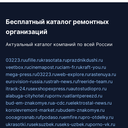
Бесплатный каталог ремонтных
организаций
Актуальный каталог компаний по всей России
03223.ru
ufille.ru
krasotata.ru
prazdnikdushi.ru
veetbox.ru
cinemapost.ru
ciam-fr.ru
kraft-you.ru
mega-press.ru
03223.ru
web-explore.ru
rastenuya.ru
eurovision-russia.ru
strah-news.ru
freeride-team.ru
itrack-24.ru
sexshopexpress.ru
autostudiopro.ru
alabuga-cityhotel.ru
pornv.ru
atlantpereezd.ru
bud-em-znakomye.ru
a-cdc.ru
elektrostal-news.ru
korolevremont-market.ru
budem-znakomye.ru
oooagrosnab.ru
fpodaso.ru
emfire.ru
pro-otdelky.ru
ukrasotki.ru
seksuzbek.ru
seks-uzbek.ru
porno-vk.ru