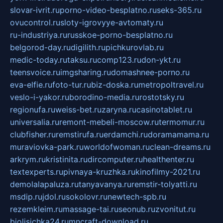
slovar-ivrit.ru
porno-video-besplatno.ru
seks-365.ru
ovucontrol.ru
sloty-igrovyye-avtomaty.ru
ru-industriya.ru
russkoe-porno-besplatno.ru
belgorod-day.ru
digilith.ru
pichkurovlab.ru
medic-today.ru
taksu.ru
comp123.ru
don-ykt.ru
teensvoice.ru
imgsharing.ru
domashnee-porno.ru
eva-elfie.ru
foto-tur.ru
biz-doska.ru
metropoltravel.ru
veslo-i-yakor.ru
borodino-media.ru
rostotsky.ru
regionufa.ru
weiss-bet.ru
zaryna.ru
casinotablet.ru
universalia.ru
remont-mebeli-moscow.ru
termomur.ru
clubfisher.ru
remstirufa.ru
erdamchi.ru
doramamama.ru
muraviovka-park.ru
worldofwoman.ru
clean-dreams.ru
arkrym.ru
kristinita.ru
dircomputer.ru
healthenter.ru
textexperts.ru
pivnaya-kruzhka.ru
kinofilmy-2021.ru
demolalapaluza.ru
tanyavanya.ru
remstir-tolyatti.ru
msdip.ru
jdol.ru
sokolovr.ru
newtech-spb.ru
rezemkleim.ru
massage-tai.ru
seonub.ru
zvonitut.ru
biolisichka24.ru
mncraft-download.ru