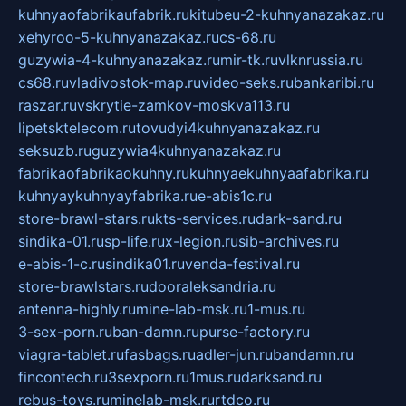
kuhnyaofabrikaufabrik.ru
kitubeu-2-kuhnyanazakaz.ru
xehyroo-5-kuhnyanazakaz.ru
cs-68.ru
guzywia-4-kuhnyanazakaz.ru
mir-tk.ru
vlknrussia.ru
cs68.ru
vladivostok-map.ru
video-seks.ru
bankaribi.ru
raszar.ru
vskrytie-zamkov-moskva113.ru
lipetsktelecom.ru
tovudyi4kuhnyanazakaz.ru
seksuzb.ru
guzywia4kuhnyanazakaz.ru
fabrikaofabrikaokuhny.ru
kuhnyaekuhnyaafabrika.ru
kuhnyaykuhnyayfabrika.ru
e-abis1c.ru
store-brawl-stars.ru
kts-services.ru
dark-sand.ru
sindika-01.ru
sp-life.ru
x-legion.ru
sib-archives.ru
e-abis-1-c.ru
sindika01.ru
venda-festival.ru
store-brawlstars.ru
dooraleksandria.ru
antenna-highly.ru
mine-lab-msk.ru
1-mus.ru
3-sex-porn.ru
ban-damn.ru
purse-factory.ru
viagra-tablet.ru
fasbags.ru
adler-jun.ru
bandamn.ru
fincontech.ru
3sexporn.ru
1mus.ru
darksand.ru
rebus-toys.ru
minelab-msk.ru
rtdco.ru