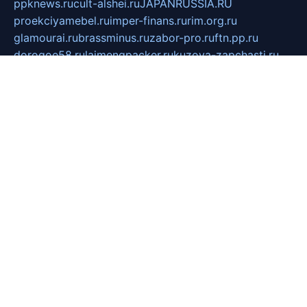
ppknews.ru
cult-alshei.ru
JAPANRUSSIA.RU
proekciyamebel.ru
imper-finans.ru
rim.org.ru
glamourai.ru
brassminus.ru
zabor-pro.ru
ftn.pp.ru
dorogoe58.ru
laimengpacker.ru
kuzova-zapchasti.ru
sageerp.ru
taxodrom.ru
dsrazvitie.ru
hardcity.net.ru
ratinghomegames.ru
topservice25.ru
gubernyan.ru
gtglasslined.ru
ii4.ru
tssport.spb.ru
andorra24.com
blackwallstreet.ru
oboimos.ru
optim-doors.com.ru
ikuch.ru
nycr.org.ru
npa21.ru
vremya-ch.spb.ru
desert000.ru
ivtorgi.ru
ifiori.ru
catalog-statei.ru
dcv.org.ru
spetsmaster174.ru
ipkameryhiseeu.ru
dum26.ru
ruspol.spb.ru
fr-opendp.ru
kam-solnyshko.ru
cheyenne-arapaho.ru
sevzapmetal.spb.ru
ted-lapidus.spb.ru
parasite-eliminator.ru
sigma-complete.ru
modernworld.ru
dama-moda.ru
eholot-group.ru
sk-nvkz.ru
DRONGOLD.RU
democratia2.ru
i-farmer.ru
mass-sport.org
jablonex.spb.ru
bookmess.ru
linkword.ru