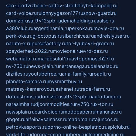
seo-prodvizhenie-sajtov-stroitelnyh-kompanij.ru
card-voice.ru
rulonnyygazon177.ru
snow-guard.ru
domizbrusa-9x12spb.ru
demaholding.ru
aalse.ru
a380club.ru
argentinamia.ru
perkoka.ru
movie-one.ru
perk-oka.ru
g-octopus.ru
sibarchives.ru
andreislyusar.ru
naruto-x.ru
pursefactory.ru
tor-lyubov-i-grom.ru
spayderhed-2022.ru
movieone.ru
evro-dez.ru
webamator.ru
ma-absolut1.ru
avtopomosch27.ru
nv-750.ru
news-plain.ru
nertansaga.ru
delanalad.ru
dizfiles.ru
youtubefree.ru
aria-family.ru
roadli.ru
planeta-samara.ru
mysmartbuy.ru
matrasy-kemerovo.ru
ashanet.ru
trade-farm.ru
dotcustoms.ru
domizbrusa9x12spb.ru
autodamp.ru
narasimha.ru
djcommodities.ru
nv750.ru
x-ton.ru
newsplain.ru
cardvoice.ru
modopaper.ru
manunae.ru
gbget.ru
alfeihavsalnassr.ru
madoma.ru
tajuncos.ru
petrovkasports.ru
porno-online-besplatno.ru
splclub.ru
york-life.ru
doroga-expo.ru
ribery.ru
cleanmedicine.ru