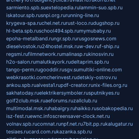
sarmiento.spb.su
extelopedia.ru
lammin-suo.spb.ru
iskatour.spb.ru
snpi.org.ru
running-line.ru
krygeva-spa.ru
chel.net.ru
rust-loco.ru
dugshop.ru
hl-beta.spb.ru
school494.spb.ru
mymubaby.ru
epoha-metalband.ru
ngr.spb.ru
rusgosnews.com
dieselvostok.ru
24hostel.msk.ru
w-dev.ru
f-ship.ru
regsmi.ru
filmnetwork.ru
malinasp.ru
kinosvin.ru
h2o-salon.ru
malutkayork.ru
deltaprim.spb.ru
tango-perm.ru
gooddir.ru
sgv.su
multiki-online.com
webkrasotki.com
cherinvest.ru
detskiy-ostrov.ru
ankou.spb.ru
alvesta1.ru
pdf-creator.ru
nix-files.org.ru
sakhatoday.ru
elektrikersymboler.ru
sputnikyes.ru
golf2club.msk.ru
aeforums.ru
zallclub.ru
multimodal.msk.ru
habaigry.ru
haikko.ru
sobakopedia.ru
isz-fest.ru
ewnc.info
screensaver-clock.net.ru
volnav.spb.ru
comnat.ru
npf.net.ru
7bit.pp.ru
kalugatur.ru
tesiaes.ru
card.com.ru
kazanka.spb.ru