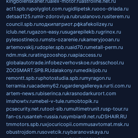
kingbolenskaner.ru
alex-motor.ru
astroline.net.ru
act1.spb.ru
polyglot.com.ru
gidlipetsk.ru
ooo-driada.ru
detsad125.ru
mir-zdoroviya.ru
bruslanovo.ru
siterem.ru
council.spb.ru
лодкипатриот.рф
kafekolizey.ru
iclub.net.ru
gazon-easy.ru
sugarepilekb.ru
grinox.ru
pylesostineco.ru
msts-ozarenie.ru
kameryjooan.ru
artemovskij.ru
dopler.spb.ru
aid70.ru
metall-perm.ru
ndm.msk.ru
ratingzooshop.ru
apiaccess.ru
globalautotrade.info
bezverhovskoe.ru
drsschool.ru
ZOOSMART.SPB.RU
dalakony.ru
medikijob.ru
remontt.spb.ru
photostudia.spb.ru
myragon.ru
terramia.ru
academy62.ru
gardengallereya.ru
rti.com.ru
artem-news.ru
biserinca.ru
krasnodarkurort.com
imshowtv.ru
mebel-v-tule.ru
mobtopik.ru
pcsecurity.net.ru
tool-sib.ru
multimetrunit.ru
sp-tour.ru
fan-cs.ru
santeh-russia.ru
symbian9.net.ru
DSHAIR.RU
tmmotors.spb.ru
xjocuricopii.com
musavtomat.msk.ru
obustrojdom.ru
sovetcik.ru
ybaranovskaya.ru