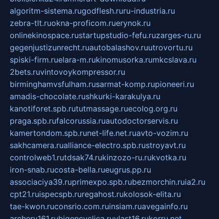
algoritm-sistema.ru
godflesh.ru
ru-industria.ru
zebra-tlt.ru
okna-proficom.ru
erynok.ru
onlinekinospace.ru
startupstudio-fefu.ru
zarges-ru.ru
gegenjustizunrecht.ru
autobalashov.ru
utrovortu.ru
spiski-firm.ru
elara-m.ru
kinomusorka.ru
mkcslava.ru
2bets.ru
vintovoykompressor.ru
birminghamvsfulham.ru
sarmat-komp.ru
pioneeri.ru
amadis-chocolate.ru
shkurki-karakulya.ru
kanotiforet.spb.ru
tutmassage.ru
ecolog.org.ru
praga.spb.ru
falcorussia.ru
autodoctorservis.ru
kamertondom.spb.ru
net-life.net.ru
avto-vozim.ru
sakhcamera.ru
alliance-electro.spb.ru
stroyavt.ru
controlweb1.ru
tdsak74.ru
kinzozo-ru.ru
kvotka.ru
iron-snab.ru
costa-bella.ru
eugrus.pp.ru
associaciya39.ru
primexpo.spb.ru
bezmorchin.ru
ia2.ru
cpt21.ru
ispecspb.ru
regahost.ru
kolosok-elita.ru
tae-kwon.ru
consrio.com.ru
insiam.ru
avegainfo.ru
archery161.ru
bigencyclica.ru
vlast16.ru
korru.net