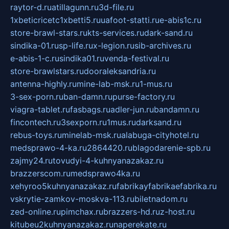
raytor-d.ru
atillagunn.ru
3d-file.ru
1xbeticricetc1xbetti5.ru
uafoot-statti.ru
e-abis1c.ru
store-brawl-stars.ru
kts-services.ru
dark-sand.ru
sindika-01.ru
sp-life.ru
x-legion.ru
sib-archives.ru
e-abis-1-c.ru
sindika01.ru
venda-festival.ru
store-brawlstars.ru
dooraleksandria.ru
antenna-highly.ru
mine-lab-msk.ru
1-mus.ru
3-sex-porn.ru
ban-damn.ru
purse-factory.ru
viagra-tablet.ru
fasbags.ru
adler-jun.ru
bandamn.ru
fincontech.ru
3sexporn.ru
1mus.ru
darksand.ru
rebus-toys.ru
minelab-msk.ru
alabuga-cityhotel.ru
medsprawo-4-ka.ru
2864420.ru
blagodarenie-spb.ru
zajmy24.ru
tovudyi-4-kuhnyanazakaz.ru
brazzerscom.ru
medsprawo4ka.ru
xehyroo5kuhnyanazakaz.ru
fabrikayfabrikaefabrika.ru
vskrytie-zamkov-moskva-113.ru
biletnadom.ru
zed-online.ru
pimchax.ru
brazzers-hd.ru
z-host.ru
kitubeu2kuhnyanazakaz.ru
naperekate.ru