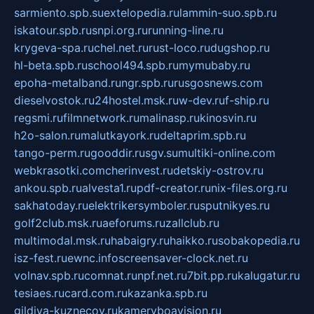
sarmiento.spb.su
extelopedia.ru
lammin-suo.spb.ru
iskatour.spb.ru
snpi.org.ru
running-line.ru
krygeva-spa.ru
chel.net.ru
rust-loco.ru
dugshop.ru
hl-beta.spb.ru
school494.spb.ru
mymubaby.ru
epoha-metalband.ru
ngr.spb.ru
rusgosnews.com
dieselvostok.ru
24hostel.msk.ru
w-dev.ru
f-ship.ru
regsmi.ru
filmnetwork.ru
malinasp.ru
kinosvin.ru
h2o-salon.ru
malutkayork.ru
deltaprim.spb.ru
tango-perm.ru
gooddir.ru
sgv.su
multiki-online.com
webkrasotki.com
cherinvest.ru
detskiy-ostrov.ru
ankou.spb.ru
alvesta1.ru
pdf-creator.ru
nix-files.org.ru
sakhatoday.ru
elektrikersymboler.ru
sputnikyes.ru
golf2club.msk.ru
aeforums.ru
zallclub.ru
multimodal.msk.ru
habaigry.ru
haikko.ru
sobakopedia.ru
isz-fest.ru
ewnc.info
screensaver-clock.net.ru
volnav.spb.ru
comnat.ru
npf.net.ru
7bit.pp.ru
kalugatur.ru
tesiaes.ru
card.com.ru
kazanka.spb.ru
gildiya-kuznecov.ru
kameryboavision.ru