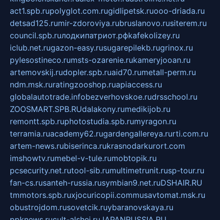
act1.spb.ru
polyglot.com.ru
gidlipetsk.ru
ooo-driada.ru
detsad125.ru
mir-zdoroviya.ru
bruslanovo.ru
siterem.ru
council.spb.ru
лодкипатриот.рф
kafekolizey.ru
iclub.net.ru
gazon-easy.ru
sugarepilekb.ru
grinox.ru
pylesostineco.ru
msts-ozarenie.ru
kameryjooan.ru
artemovskij.ru
dopler.spb.ru
aid70.ru
metall-perm.ru
ndm.msk.ru
ratingzooshop.ru
apiaccess.ru
globalautotrade.info
bezverhovskoe.ru
drsschool.ru
ZOOSMART.SPB.RU
dalakony.ru
medikijob.ru
remontt.spb.ru
photostudia.spb.ru
myragon.ru
terramia.ru
academy62.ru
gardengallereya.ru
rti.com.ru
artem-news.ru
biserinca.ru
krasnodarkurort.com
imshowtv.ru
mebel-v-tule.ru
mobtopik.ru
pcsecurity.net.ru
tool-sib.ru
multimetrunit.ru
sp-tour.ru
fan-cs.ru
santeh-russia.ru
symbian9.net.ru
DSHAIR.RU
tmmotors.spb.ru
xjocuricopii.com
musavtomat.msk.ru
obustrojdom.ru
sovetcik.ru
ybaranovskaya.ru
ppknews.ru
cult-alshei.ru
JAPANRUSSIA.RU