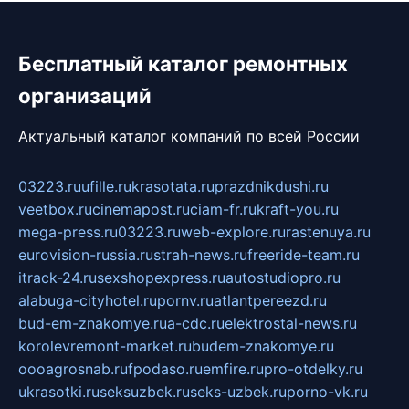
Бесплатный каталог ремонтных
организаций
Актуальный каталог компаний по всей России
03223.ru
ufille.ru
krasotata.ru
prazdnikdushi.ru
veetbox.ru
cinemapost.ru
ciam-fr.ru
kraft-you.ru
mega-press.ru
03223.ru
web-explore.ru
rastenuya.ru
eurovision-russia.ru
strah-news.ru
freeride-team.ru
itrack-24.ru
sexshopexpress.ru
autostudiopro.ru
alabuga-cityhotel.ru
pornv.ru
atlantpereezd.ru
bud-em-znakomye.ru
a-cdc.ru
elektrostal-news.ru
korolevremont-market.ru
budem-znakomye.ru
oooagrosnab.ru
fpodaso.ru
emfire.ru
pro-otdelky.ru
ukrasotki.ru
seksuzbek.ru
seks-uzbek.ru
porno-vk.ru