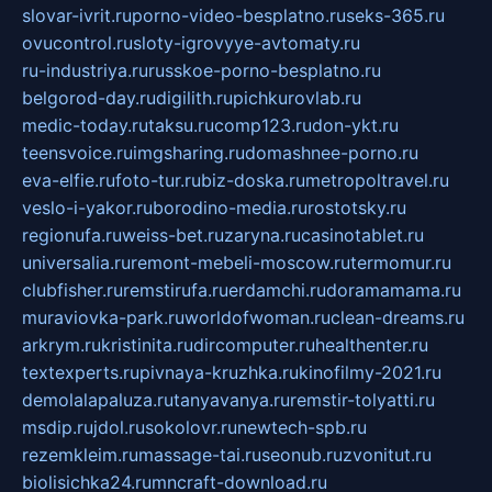
slovar-ivrit.ru
porno-video-besplatno.ru
seks-365.ru
ovucontrol.ru
sloty-igrovyye-avtomaty.ru
ru-industriya.ru
russkoe-porno-besplatno.ru
belgorod-day.ru
digilith.ru
pichkurovlab.ru
medic-today.ru
taksu.ru
comp123.ru
don-ykt.ru
teensvoice.ru
imgsharing.ru
domashnee-porno.ru
eva-elfie.ru
foto-tur.ru
biz-doska.ru
metropoltravel.ru
veslo-i-yakor.ru
borodino-media.ru
rostotsky.ru
regionufa.ru
weiss-bet.ru
zaryna.ru
casinotablet.ru
universalia.ru
remont-mebeli-moscow.ru
termomur.ru
clubfisher.ru
remstirufa.ru
erdamchi.ru
doramamama.ru
muraviovka-park.ru
worldofwoman.ru
clean-dreams.ru
arkrym.ru
kristinita.ru
dircomputer.ru
healthenter.ru
textexperts.ru
pivnaya-kruzhka.ru
kinofilmy-2021.ru
demolalapaluza.ru
tanyavanya.ru
remstir-tolyatti.ru
msdip.ru
jdol.ru
sokolovr.ru
newtech-spb.ru
rezemkleim.ru
massage-tai.ru
seonub.ru
zvonitut.ru
biolisichka24.ru
mncraft-download.ru