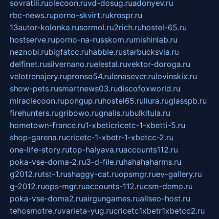
sovratili.ru
olecoon.ru
vd-dosug.ru
adonyev.ru
rbc-news.ru
porno-skvirt.ru
krospr.ru
13autor-kolonka.ru
sormol.ru
2rich.ru
hostel-65.ru
hostserve.ru
porno-na-russkom.ru
mishinlab.ru
neznobi.ru
bigfatcc.ru
habble.ru
starbucksvia.ru
delfinet.ru
silvernano.ru
elestal.ru
vektor-doroga.ru
velotrenajery.ru
pronso54.ru
lenasever.ru
lovinskix.ru
show-pets.ru
smartnews03.ru
discofoxworld.ru
miraclecoon.ru
pongup.ru
hostel65.ru
liura.ru
glasspb.ru
firehunters.ru
gribowo.ru
gnalis.ru
bulkitula.ru
hometown-france.ru
1-xbeticricetc-1-xbetti-5.ru
shop-garena.ru
cricetc-1-xbetr-1-xbetcc-2.ru
one-life-story.ru
top-halyava.ru
accounts112.ru
poka-vse-doma-2.ru
3-d-file.ru
hahahaharms.ru
g2012.ru
tst-1.ru
shaggy-cat.ru
opsmgr.ru
ev-gallery.ru
g-2012.ru
ops-mgr.ru
accounts-112.ru
csm-demo.ru
poka-vse-doma2.ru
airgungames.ru
allseo-host.ru
tehosmotre.ru
varieta-yug.ru
cricetc1xbetr1xbetcc2.ru