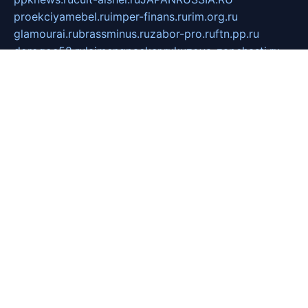
proekciyamebel.ru
imper-finans.ru
rim.org.ru
glamourai.ru
brassminus.ru
zabor-pro.ru
ftn.pp.ru
dorogoe58.ru
laimengpacker.ru
kuzova-zapchasti.ru
sageerp.ru
taxodrom.ru
dsrazvitie.ru
hardcity.net.ru
ratinghomegames.ru
topservice25.ru
gubernyan.ru
gtglasslined.ru
ii4.ru
tssport.spb.ru
andorra24.com
blackwallstreet.ru
oboimos.ru
optim-doors.com.ru
ikuch.ru
nycr.org.ru
npa21.ru
vremya-ch.spb.ru
desert000.ru
ivtorgi.ru
ifiori.ru
catalog-statei.ru
dcv.org.ru
spetsmaster174.ru
ipkameryhiseeu.ru
dum26.ru
ruspol.spb.ru
fr-opendp.ru
kam-solnyshko.ru
cheyenne-arapaho.ru
sevzapmetal.spb.ru
ted-lapidus.spb.ru
parasite-eliminator.ru
sigma-complete.ru
modernworld.ru
dama-moda.ru
eholot-group.ru
sk-nvkz.ru
DRONGOLD.RU
democratia2.ru
i-farmer.ru
mass-sport.org
jablonex.spb.ru
bookmess.ru
linkword.ru