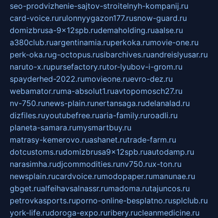
seo-prodvizhenie-sajtov-stroitelnyh-kompanij.ru
card-voice.ru
rulonnyygazon177.ru
snow-guard.ru
domizbrusa-9x12spb.ru
demaholding.ru
aalse.ru
a380club.ru
argentinamia.ru
perkoka.ru
movie-one.ru
perk-oka.ru
g-octopus.ru
sibarchives.ru
andreislyusar.ru
naruto-x.ru
pursefactory.ru
tor-lyubov-i-grom.ru
spayderhed-2022.ru
movieone.ru
evro-dez.ru
webamator.ru
ma-absolut1.ru
avtopomosch27.ru
nv-750.ru
news-plain.ru
nertansaga.ru
delanalad.ru
dizfiles.ru
youtubefree.ru
aria-family.ru
roadli.ru
planeta-samara.ru
mysmartbuy.ru
matrasy-kemerovo.ru
ashanet.ru
trade-farm.ru
dotcustoms.ru
domizbrusa9x12spb.ru
autodamp.ru
narasimha.ru
djcommodities.ru
nv750.ru
x-ton.ru
newsplain.ru
cardvoice.ru
modopaper.ru
manunae.ru
gbget.ru
alfeihavsalnassr.ru
madoma.ru
tajuncos.ru
petrovkasports.ru
porno-online-besplatno.ru
splclub.ru
york-life.ru
doroga-expo.ru
ribery.ru
cleanmedicine.ru