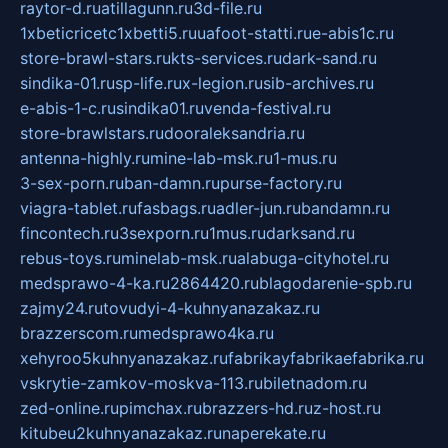
raytor-d.ru
atillagunn.ru
3d-file.ru
1xbeticricetc1xbetti5.ru
uafoot-statti.ru
e-abis1c.ru
store-brawl-stars.ru
kts-services.ru
dark-sand.ru
sindika-01.ru
sp-life.ru
x-legion.ru
sib-archives.ru
e-abis-1-c.ru
sindika01.ru
venda-festival.ru
store-brawlstars.ru
dooraleksandria.ru
antenna-highly.ru
mine-lab-msk.ru
1-mus.ru
3-sex-porn.ru
ban-damn.ru
purse-factory.ru
viagra-tablet.ru
fasbags.ru
adler-jun.ru
bandamn.ru
fincontech.ru
3sexporn.ru
1mus.ru
darksand.ru
rebus-toys.ru
minelab-msk.ru
alabuga-cityhotel.ru
medsprawo-4-ka.ru
2864420.ru
blagodarenie-spb.ru
zajmy24.ru
tovudyi-4-kuhnyanazakaz.ru
brazzerscom.ru
medsprawo4ka.ru
xehyroo5kuhnyanazakaz.ru
fabrikayfabrikaefabrika.ru
vskrytie-zamkov-moskva-113.ru
biletnadom.ru
zed-online.ru
pimchax.ru
brazzers-hd.ru
z-host.ru
kitubeu2kuhnyanazakaz.ru
naperekate.ru