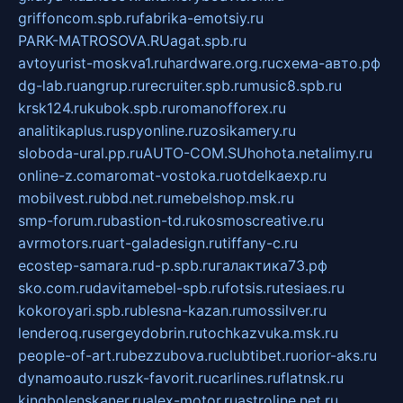
griffoncom.spb.ru
fabrika-emotsiy.ru
PARK-MATROSOVA.RU
agat.spb.ru
avtoyurist-moskva1.ru
hardware.org.ru
схема-авто.рф
dg-lab.ru
angrup.ru
recruiter.spb.ru
music8.spb.ru
krsk124.ru
kubok.spb.ru
romanofforex.ru
analitikaplus.ru
spyonline.ru
zosikamery.ru
sloboda-ural.pp.ru
AUTO-COM.SU
hohota.net
alimy.ru
online-z.com
aromat-vostoka.ru
otdelkaexp.ru
mobilvest.ru
bbd.net.ru
mebelshop.msk.ru
smp-forum.ru
bastion-td.ru
kosmoscreative.ru
avrmotors.ru
art-galadesign.ru
tiffany-c.ru
ecostep-samara.ru
d-p.spb.ru
галактика73.рф
sko.com.ru
davitamebel-spb.ru
fotsis.ru
tesiaes.ru
kokoroyari.spb.ru
blesna-kazan.ru
mossilver.ru
lenderoq.ru
sergeydobrin.ru
tochkazvuka.msk.ru
people-of-art.ru
bezzubova.ru
clubtibet.ru
orior-aks.ru
dynamoauto.ru
szk-favorit.ru
carlines.ru
flatnsk.ru
kingbolenskaner.ru
alex-motor.ru
astroline.net.ru