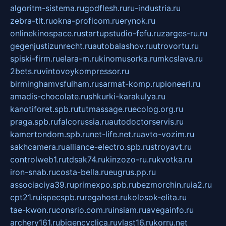
algoritm-sistema.ru
godflesh.ru
ru-industria.ru
zebra-tlt.ru
okna-proficom.ru
erynok.ru
onlinekinospace.ru
startupstudio-fefu.ru
zarges-ru.ru
gegenjustizunrecht.ru
autobalashov.ru
utrovortu.ru
spiski-firm.ru
elara-m.ru
kinomusorka.ru
mkcslava.ru
2bets.ru
vintovoykompressor.ru
birminghamvsfulham.ru
sarmat-komp.ru
pioneeri.ru
amadis-chocolate.ru
shkurki-karakulya.ru
kanotiforet.spb.ru
tutmassage.ru
ecolog.org.ru
praga.spb.ru
falcorussia.ru
autodoctorservis.ru
kamertondom.spb.ru
net-life.net.ru
avto-vozim.ru
sakhcamera.ru
alliance-electro.spb.ru
stroyavt.ru
controlweb1.ru
tdsak74.ru
kinzozo-ru.ru
kvotka.ru
iron-snab.ru
costa-bella.ru
eugrus.pp.ru
associaciya39.ru
primexpo.spb.ru
bezmorchin.ru
ia2.ru
cpt21.ru
ispecspb.ru
regahost.ru
kolosok-elita.ru
tae-kwon.ru
consrio.com.ru
insiam.ru
avegainfo.ru
archery161.ru
bigencyclica.ru
vlast16.ru
korru.net